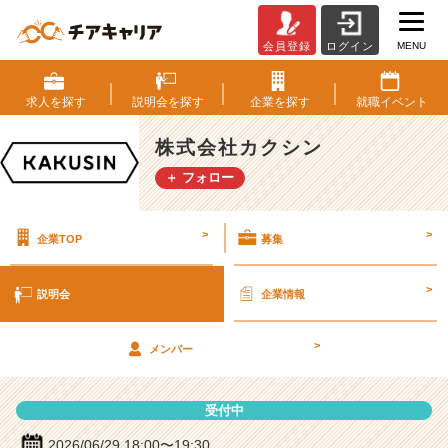
MENU
会員登録
ログイン
株
式
会
求人を
探す
説明会を
探す
企業を
探す
就職
イベント
社
カ
株式会社カクシン
ク
＋ フォロー
シ
ン
の
>
>
企業TOP
募集
説
明
会
>
説明会
企業情報
詳
細
>
|
メンバー
ベ
ン
受付中
チ
ャ
2026/06/29 18:00〜19:30