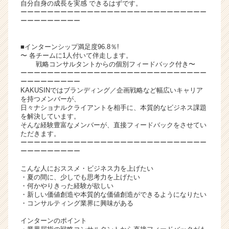
自分自身の成長を実感 できるはずです。
ャ
ーーーーーーーーーーーーーーーーーーーーーーーーーーーー
リ
ーーーーーーーーー
ア
（C
■インターンシップ満足度96.8％!
h
〜 各チームに1人付いて伴走します。
e
戦略コンサルタントからの個別フィードバック付き〜
ーーーーーーーーーーーーーーーーーーーーーーーーーーーー
e
ーーーーーーーーー
r
KAKUSINではブランディング／企画戦略など幅広いキャリア
C
を持つメンバーが、
a
日々ナショナルクライアントを相手に、本質的なビジネス課題
を解決しています。
r
そんな経験豊富なメンバーが、直接フィードバックをさせてい
e
ただきます。
e
ーーーーーーーーーーーーーーーーーーーーーーーーーーーー
r）
ーーーーーーーーー
こんな人におススメ・ビジネス力を上げたい
・夏の間に、少しでも思考力を上げたい
・何かやりきった経験が欲しい
・新しい価値創造や本質的な価値創造ができるようになりたい
・コンサルティング業界に興味がある
インターンのポイント