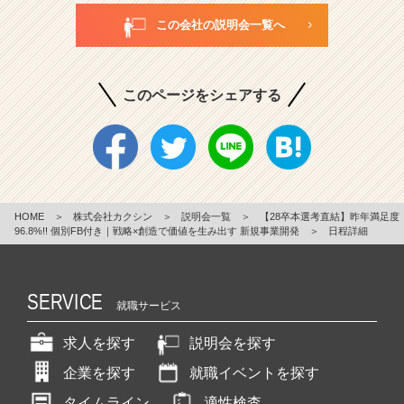
この会社の説明会一覧へ
このページをシェアする
HOME
＞
株式会社カクシン
＞
説明会一覧
＞
【28卒本選考直結】昨年満足度
96.8%!! 個別FB付き｜戦略×創造で価値を生み出す 新規事業開発
＞
日程詳細
SERVICE
就職サービス
求人を探す
説明会を探す
企業を探す
就職イベントを探す
タイムライン
適性検査