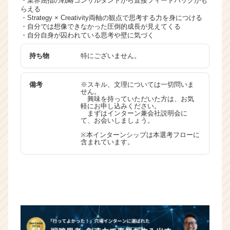
・業界屈指の戦略コンサルタントから直接フィードバックがも
らえる
・Strategy × Creativity両軸の観点で思考する力を身につける
・自分では想像できなかった圧倒的成長が見えてくる
・自分自身が囚われている思考や壁に気づく
持ち物
特にございません。
備考
※スキル、文理については一切問いま
せん。
興味を持っていただいた方は、お気
軽にお申し込みください。
まずはインターン兼会社説明会に
て、お会いしましょう。
※本インターンシップは本選考フローに
含まれています。