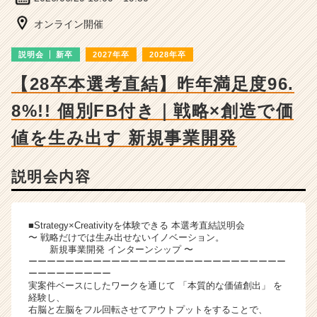
ー・
成
オンライン開催
長
企
説明会
新卒
2027年卒
2028年卒
業
か
【28卒本選考直結】昨年満足度96.
ら
8%!! 個別FB付き｜戦略×創造で価
ス
カ
値を生み出す 新規事業開発
ウ
ト
が
説明会内容
届
く
就
■Strategy×Creativityを体験できる 本選考直結説明会
活
〜 戦略だけでは生み出せないイノベーション。
サ
新規事業開発 インターンシップ 〜
イ
ーーーーーーーーーーーーーーーーーーーーーーーーーーーー
ト
ーーーーーーーーー
実案件ベースにしたワークを通じて 「本質的な価値創出」 を
チ
経験し、
ア
右脳と左脳をフル回転させてアウトプットをすることで、
キ