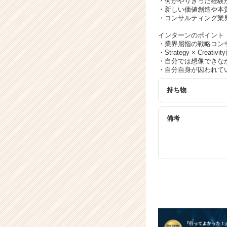
・何かやりきった経験
ア
・新しい価値創造や本
キ
・コンサルティング業
ャ
リ
インターンのポイント
・業界屈指の戦略コン
ア
・Strategy × Cr
（C
・自分では想像できな
h
・自分自身が囚われて
e
e
持ち物
r
C
備考
a
r
e
e
r）