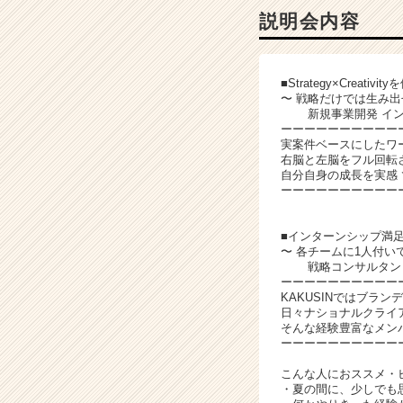
ャ
説明会内容
ー・
成
長
■Strategy×Creat
企
〜 戦略だけでは生み
業
新規事業開発 イン
か
ーーーーーーーーーー
ら
実案件ベースにしたワ
右脳と左脳をフル回転
ス
自分自身の成長を実感
カ
ーーーーーーーーーー
ウ
ト
■インターンシップ満足度
が
〜 各チームに1人付い
届
戦略コンサルタント
く
ーーーーーーーーーー
就
KAKUSINではブラ
活
日々ナショナルクライ
そんな経験豊富なメン
サ
ーーーーーーーーーー
イ
ト
こんな人におススメ・
チ
・夏の間に、少しでも