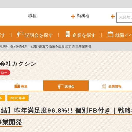
探す
説明会を
探す
企業を
探す
就職
イ
6.8%!! 個別FB付き｜戦略×創造で価値を生み出す 新規事業開発
会社カクシン
ォロー
募集
説明会
企業情報
卒
2028年卒
結】昨年満足度96.8%!! 個別FB付き｜戦
事業開発