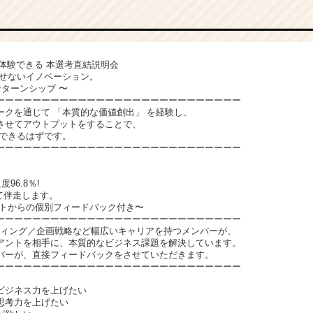
ivityを体験できる 本選考直結説明会
出せないイノベーション。
ターンシップ 〜
ーーーーーーーーーーーーーーーーーーーーーーーーーーー
ークを通じて 「本質的な価値創出」 を経験し、
させてアウトプットをすることで、
 できるはずです。
ーーーーーーーーーーーーーーーーーーーーーーーーーーー
96.8％!
て伴走します。
からの個別フィードバック付き〜
ーーーーーーーーーーーーーーーーーーーーーーーーーーー
ンディング／企画戦略など幅広いキャリアを持つメンバーが、
アントを相手に、本質的なビジネス課題を解決しています。
バーが、直接フィードバックをさせていただきます。
ーーーーーーーーーーーーーーーーーーーーーーーーーーー
ビジネス力を上げたい
思考力を上げたい