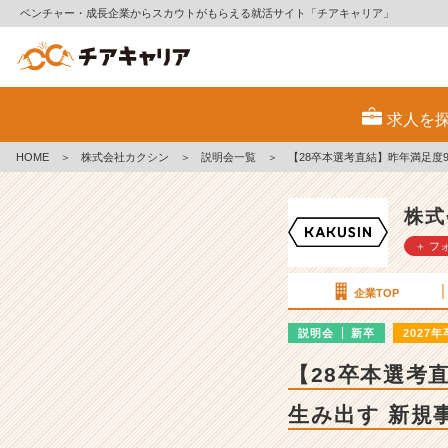
ベンチャー・成長企業からスカウトがもらえる就活サイト「チアキャリア」
株
式
求人を
会
社
HOME
＞
株式会社カクシン
＞
説明会一覧
＞
【28卒本選考直結】昨年満足度9
カ
ク
シ
株式
ン
＋ フ
の
説
明
企業TOP
会
詳
説明会
新卒
2027年
細
【28卒本選考直
|
ベ
生み出す 新規
ン
チ