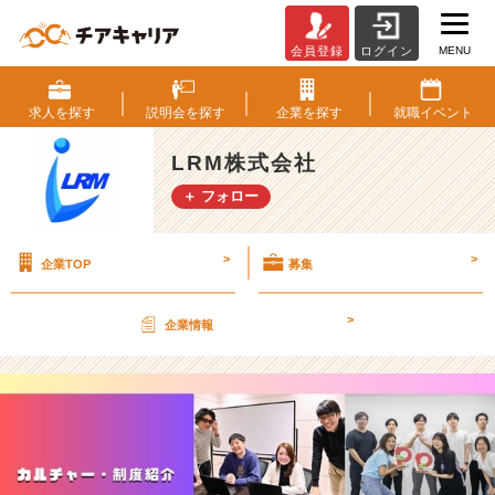
MENU
会員登録
ログイン
【カ
ル
チ
求人を
探す
説明会を
探す
企業を
探す
就職
イベント
ャ
ー
LRM株式会社
紹
＋ フォロー
介】
チ
ー
>
>
企業TOP
募集
ム
合
宿、
>
企業情報
や
っ
て
ま
す。
【L
R