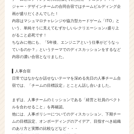
h
ジャー・デザインチームの合同合宿ではチームビルディング企
e
画が盛りだくさんでした！
e
内容はマシュマロチャレンジや協力型カードゲーム「ITO」と
r
いう、単純そうに見えてむずかしいレクリエーション♪盛り上
C
a
がること必死です！
r
ちなみに他にも、「5年後、エンジニアという仕事がどうなっ
e
ているのか？」というテーマでのディスカッションをするなど
e
内容の濃い合宿となりました。
r）
▍人事合宿
日常ではなかなか話せないテーマを深める先日の人事チーム合
宿では、「チームの目標設定」とことん話し合いました。
まずは、人事チームのミッションである「経営と社員のベクト
ルを合わせること」を再確認。
他には、人事ポリシーについてのディスカッション、下期チー
ムの目標設定、オンボーディングのアイデア、目指すべき組織
のあり方と実際の比較などなど・・・