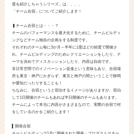
度を紹介しちゃうシリーズ」は、、、、
か
「チーム合宿」についてご紹介します！
ら
ス
カ
▍チーム合宿とは・・・？
ウ
チームのパフォーマンスを最大化するために、チームビルディ
ト
ングなどチーム独自の企画をする制度です。
が
それぞれのチーム毎に3か月～半年に1度ほどの頻度で開催さ
届
れ、チームビルディングのためレクリエーションをしたり、テ
く
ーマを決めてディスカッションしたり、内容は自由です。
就
活
非日常空間でのイノベーション促進という意味もあり、合宿場
サ
所も東京・神戸にかぎらず、東京と神戸の間ということで静岡
イ
や愛知だったりすることも！
ト
ちなみに、合宿というと宿泊するイメージがありますが、宿泊
チ
して1日開催のチームもあれば半日開催のチームもあります。
ア
チームによって本当に内容がさまざまなので、実際の合宿で何
キ
をしているのかをご紹介します！
ャ
リ
ア
▍開発合宿
（C
チームビルディング1月に開催された開発・プロダクトマネー