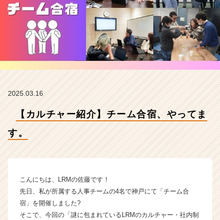
M
株
式
会
社
の
タ
イ
ム
2025.03.16
ラ
イ
【カルチャー紹介】チーム合宿、やってま
ン】
|
す。
ベ
ン
チ
ャ
ー・
こんにちは、LRMの佐藤です！
成
先日、私が所属する人事チームの4名で神戸にて「チーム合
長
宿」を開催しました?️
企
そこで、今回の「謎に包まれているLRMのカルチャー・社内制
業