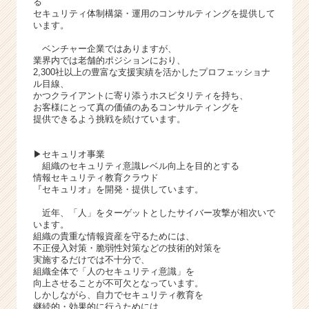
る
セキュリティ体制構築・運用のコンサルティングを提供して
います。
ベンチャー企業ではありますが、
業界内では老舗的ポジションにおり、
2,300社以上の豊富な支援実績を活かしたプロフェッショナ
ル目線、
かつクライアントに寄り添うホスピタリティを持ち、
お客様にとって真の価値のあるコンサルティングを
提供できるよう挑戦を続けています。
▶セキュリオ事業
組織のセキュリティ意識レベル向上を目的とする
情報セキュリティ教育クラウド
『セキュリオ』を開発・提供しています。
近年、「人」をターゲットとしたサイバー攻撃が相次いで
います。
組織の貴重な情報資産を守るためには、
不正侵入対策・脆弱性対策などの技術的対策を
実施するだけでは不十分で、
組織全体で「人のセキュリティ意識」を
向上させることが不可欠となっています。
しかしながら、自力でセキュリティ教育を
継続的・効果的に行うためには、