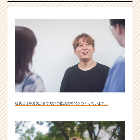
の
リ
ー
デ
ィ
ン
グ
カ
ン
パ
ニ
ー！
|
ベ
ン
社員とは毎月欠かさず1対1の面談の時間をつくっています。
チ
ャ
ー・
成
長
企