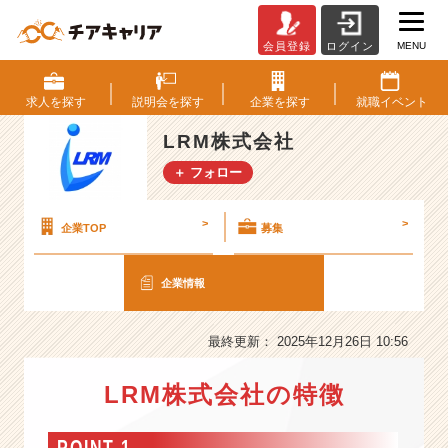
MENU
会員登録
ログイン
L
R
M
求人を
探す
説明会を
探す
企業を
探す
就職
イベント
株
式
LRM株式会社
会
＋ フォロー
社
の
会
>
>
企業TOP
募集
社
情
企業情報
報
-
【売
最終更新： 2025年12月26日 10:56
上
5
LRM株式会社の特徴
年
で
6
POINT 1