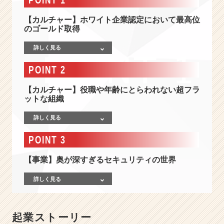
0
倍】‘‘I
【カルチャー】ホワイト企業認定において最高位
T
のゴールド取得
×
コ
詳しく見る
ン
サ
POINT 2
ル‘‘で
企
【カルチャー】役職や年齢にとらわれない超フラ
業
ットな組織
を
支
詳しく見る
え
POINT 3
る
情
【事業】奥が深すぎるセキュリティの世界
報
セ
詳しく見る
キ
ュ
リ
テ
起業ストーリー
ィ