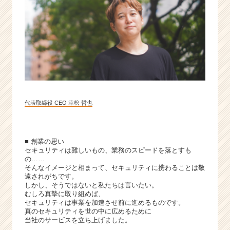
業
か
ら
ス
カ
ウ
ト
が
届
く
代表取締役 CEO 幸松 哲也
就
活
サ
■ 創業の思い
イ
セキュリティは難しいもの、業務のスピードを落とすも
ト
の……
チ
そんなイメージと相まって、セキュリティに携わることは敬
遠されがちです。
ア
しかし、そうではないと私たちは言いたい。
キ
むしろ真摯に取り組めば、
ャ
セキュリティは事業を加速させ前に進めるものです。
リ
真のセキュリティを世の中に広めるために
当社のサービスを立ち上げました。
ア