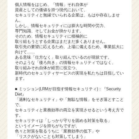
（C
個人情報をはじめ、「情報」それ自体が
h
資産としての価値を持つ現代において、
e
セキュリティと無縁でいられる企業は、もはや存在しませ
ん。
e
しかし、情報セキュリティには膨大な時間や労力、
r
専門知識、そしてお金が掛かります。
C
そのため、情報セキュリティに積極的に
a
取り組もうとする企業はまだまだ多くありません。
取引先の要望に応えるため、上場に備えるため、事業拡大に
r
向けて……
e
ある意味「仕方なく」取り組んでいるのが現状です。
e
そのような「後ろ向き」の情報セキュリティではなく、
r）
取り組みそれ自体が経営に役立つ、
新時代のセキュリティサービスの実現を私たちは目指してい
ます。
■ ミッション(LRMが目指す情報セキュリティ)：『Security
Diet』
「過剰なセキュリティ」や「無駄な情報」をそぎ落とすこと
で、
セキュリティと業務効率の両立を実現させるという考え方で
す。
セキュリティは「しっかり守りを固める対策を取る」
というイメージを持ちがちですが、
色々と対策を取るうちに「業務効率の低下」や
「リスクがないことも対策してしまう」