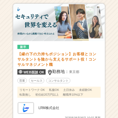
（C
h
e
e
r
C
a
r
e
新卒
e
【縁の下の力持ちポジション】お客様とコン
r）
サルタントを陰から支えるサポート役！コン
サルマネジメント職
勤務地：
東京都
WEB面談 OK
営業
セールス
コンサルタント
リモートワーク OK
私服OK
土日休み
未経験OK
転勤無し
初任給20万円以上
離職率10%以下
LRM株式会社
2025年08月06日 10:02 更新