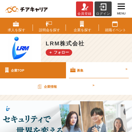
MENU
会員登録
ログイン
L
R
M
求人を
探す
説明会を
探す
企業を
探す
就職
イベント
株
式
LRM株式会社
会
＋ フォロー
社
の
採
>
企業TOP
募集
用/
求
人
>
企業情報
-
【売
上
5
年
で
6