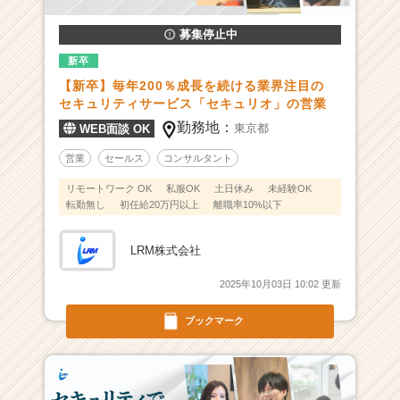
の
募集停止中
リ
ー
新卒
デ
【新卒】毎年200％成長を続ける業界注目の
ィ
セキュリティサービス「セキュリオ」の営業
ン
勤務地：
東京都
グ
WEB面談 OK
カ
営業
セールス
コンサルタント
ン
パ
リモートワーク OK
私服OK
土日休み
未経験OK
ニ
転勤無し
初任給20万円以上
離職率10%以下
ー！
|
LRM株式会社
ベ
ン
2025年10月03日 10:02 更新
チ
ャ
ブックマーク
ー・
成
長
企