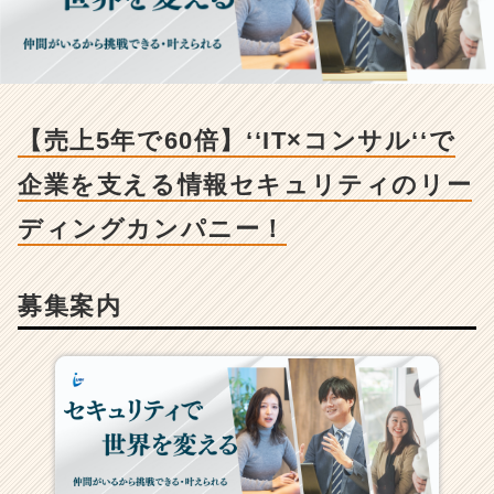
0
倍】‘‘I
T
×
コ
ン
【売上5年で60倍】‘‘IT×コンサル‘‘で
サ
ル‘‘で
企業を支える情報セキュリティのリー
企
業
ディングカンパニー！
を
支
え
募集案内
る
情
報
セ
キ
ュ
リ
テ
ィ