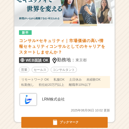
業
か
ら
ス
カ
新卒
ウ
ト
コンサル×セキュリティ｜市場価値の高い情
が
報セキュリティコンサルとしてのキャリアを
届
スタートしませんか？
く
勤務地：
東京都
WEB面談 OK
就
活
営業
セールス
コンサルタント
サ
リモートワーク OK
私服OK
土日休み
未経験OK
イ
転勤無し
初任給20万円以上
離職率10%以下
ト
チ
LRM株式会社
ア
キ
2025年08月06日 10:02 更新
ャ
リ
ブックマーク
ア