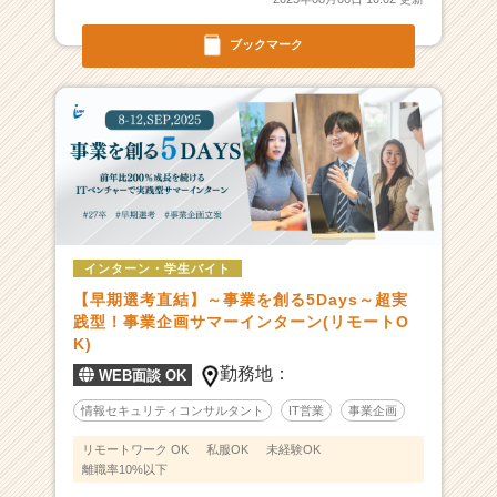
ブックマーク
インターン・学生バイト
【早期選考直結】～事業を創る5Days～超実
践型！事業企画サマーインターン(リモートO
K)
勤務地：
WEB面談 OK
情報セキュリティコンサルタント
IT営業
事業企画
リモートワーク OK
私服OK
未経験OK
離職率10%以下