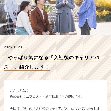
介
し
ま
す！
【株
式
会
社
マ
2025.01.29
ニ
フ
やっぱり気になる「入社後のキャリアパ
ェ
ス
ス」、紹介します！
ト
の
タ
イ
ム
こんにちは！
ラ
株式会社マニフェスト・新卒採用担当の伊吹です。
イ
ン】
今回は、弊社の「入社後のキャリアパス」についてご紹介しま
|