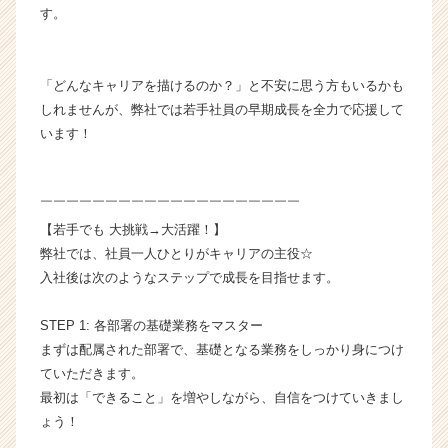
す。
ベ
ン
チ
ャ
「どんなキャリアを描けるのか？」と不安に思う方もいるかも
ー・
しれませんが、弊社では若手社員の早期成長を全力で応援して
成
います！
長
企
業
￣￣￣￣￣￣￣￣￣￣￣￣￣￣￣￣￣￣￣￣
か
ら
【若手でも 大挑戦→大活躍！】
ス
弊社では、社員一人ひとりがキャリアの主役☆
カ
入社後は次のようなステップで成長を目指せます。
ウ
ト
STEP 1: 各部署の基礎業務をマスター
が
まずは配属された部署で、基礎となる業務をしっかり身につけ
届
ていただきます。
く
就
最初は「できること」を増やしながら、自信をつけていきまし
活
ょう！
サ