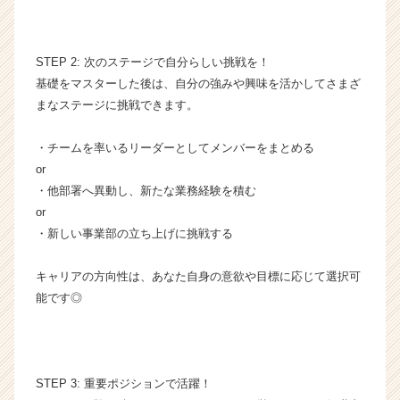
イ
ト
チ
STEP 2: 次のステージで自分らしい挑戦を！
ア
基礎をマスターした後は、自分の強みや興味を活かしてさまざ
キ
ャ
まなステージに挑戦できます。
リ
ア
・チームを率いるリーダーとしてメンバーをまとめる
（C
or
h
・他部署へ異動し、新たな業務経験を積む
e
or
e
・新しい事業部の立ち上げに挑戦する
r
C
a
キャリアの方向性は、あなた自身の意欲や目標に応じて選択可
r
能です◎
e
e
r）
STEP 3: 重要ポジションで活躍！