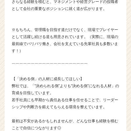
さらなる経験を積むと、マネジメントや経営グレードの役職者
として会社の重要なポジションに就く道が広がります。
※もちろん、管理職を目指す道だけでなく、現場でプレイヤー
として活躍し続ける道も用意されています。（実際に、現場の
最前線でバリバリ働き、会社を支えている先輩社員も多数いま
す！）
￣￣￣￣￣￣￣￣￣￣￣￣￣￣￣￣￣￣￣￣
【「決める側」の人材に成長してほしい】
弊社では、「“決められる側”よりも“決める側”になれる人材」の
育成を目指しています。
若手社員にも早期から責任ある仕事を任せることで、リーダー
シップや判断力を鍛えてもらえる環境を整えています。
最初は不安があるかもしれませんが、どんな仕事も経験を積む
ことで自信につながります◎