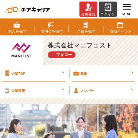
MENU
会員登録
ログイン
や
っ
ぱ
求人を
探す
説明会を
探す
企業を
探す
就職
イベント
り
気
株式会社マニフェスト
に
＋ フォロー
な
る
「入
>
>
企業TOP
募集
社
後
の
>
>
企業情報
メンバー
キ
ャ
リ
ア
パ
ス」、
紹