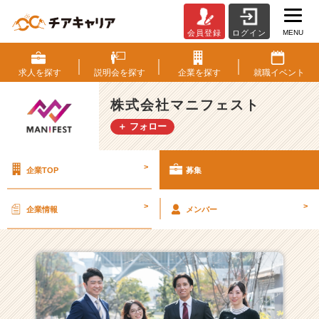
MENU
会員登録
ログイン
株
式
会
求人を
探す
説明会を
探す
企業を
探す
就職
イベント
社
マ
株式会社マニフェスト
ニ
＋ フォロー
フ
ェ
ス
>
企業TOP
募集
ト
の
採
>
>
企業情報
メンバー
用/
求
人
一
覧
-
成