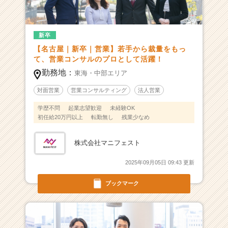
長
フ
ァ
ー
新卒
ス
【名古屋｜新卒｜営業】若手から裁量をもっ
ト！
て、営業コンサルのプロとして活躍！
｜
勤務地：
東海・中部エリア
成
長
対面営業
営業コンサルティング
法人営業
を
学歴不問
起業志望歓迎
未経験OK
通
初任給20万円以上
転勤無し
残業少なめ
じ
て
社
株式会社マニフェスト
会
に
2025年09月05日 09:43 更新
貢
ブックマーク
献
し
続
け
る