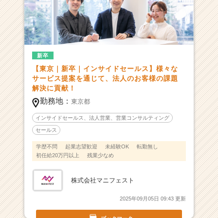
リ
ー
ダ
ー
に
新卒
な
【東京｜新卒｜インサイドセールス】様々な
ろ
サービス提案を通じて、法人のお客様の課題
う！
解決に貢献！
勤務地：
|
東京都
ベ
インサイドセールス、法人営業、営業コンサルティング
ン
セールス
チ
ャ
学歴不問
起業志望歓迎
未経験OK
転勤無し
ー・
初任給20万円以上
残業少なめ
成
長
株式会社マニフェスト
企
業
2025年09月05日 09:43 更新
か
ら