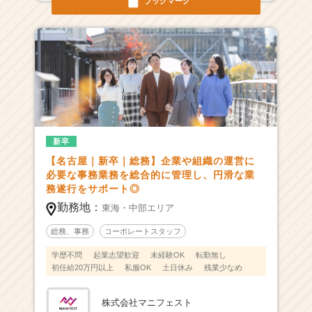
ブックマーク
ス
カ
ウ
ト
が
届
く
就
活
サ
新卒
イ
【名古屋｜新卒｜総務】企業や組織の運営に
ト
必要な事務業務を総合的に管理し、円滑な業
チ
務遂行をサポート◎
ア
勤務地：
東海・中部エリア
キ
ャ
総務、事務
コーポレートスタッフ
リ
学歴不問
起業志望歓迎
未経験OK
転勤無し
ア
初任給20万円以上
私服OK
土日休み
残業少なめ
（C
h
e
株式会社マニフェスト