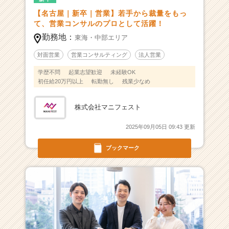
ダ
【名古屋｜新卒｜営業】若手から裁量をもっ
ー
て、営業コンサルのプロとして活躍！
に
勤務地：
東海・中部エリア
な
ろ
対面営業
営業コンサルティング
法人営業
う！
学歴不問
起業志望歓迎
未経験OK
初任給20万円以上
転勤無し
残業少なめ
|
ベ
ン
株式会社マニフェスト
チ
2025年09月05日 09:43 更新
ャ
ー・
ブックマーク
成
長
企
業
か
ら
ス
カ