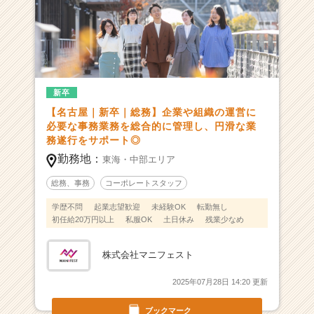
C
a
r
e
e
r）
新卒
【名古屋｜新卒｜総務】企業や組織の運営に
必要な事務業務を総合的に管理し、円滑な業
務遂行をサポート◎
勤務地：
東海・中部エリア
総務、事務
コーポレートスタッフ
学歴不問
起業志望歓迎
未経験OK
転勤無し
初任給20万円以上
私服OK
土日休み
残業少なめ
株式会社マニフェスト
2025年07月28日 14:20 更新
ブックマーク