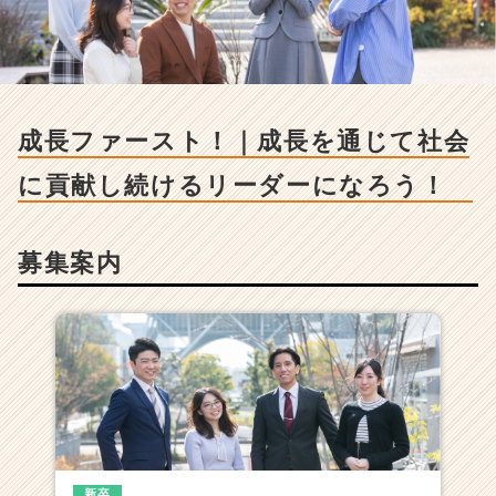
ァ
ー
ス
ト！
｜
成
成長ファースト！｜成長を通じて社会
長
を
に貢献し続けるリーダーになろう！
通
じ
て
募集案内
社
会
に
貢
献
し
続
け
る
リ
ー
新卒