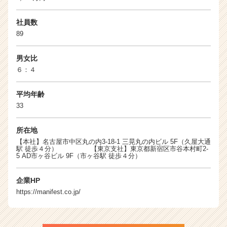
社員数
89
男女比
６：４
平均年齢
33
所在地
【本社】名古屋市中区丸の内3-18-1 三晃丸の内ビル 5F（久屋大通
駅 徒歩４分） 【東京支社】東京都新宿区市谷本村町2-
5 AD市ヶ谷ビル 9F（市ヶ谷駅 徒歩４分）
企業HP
https://manifest.co.jp/