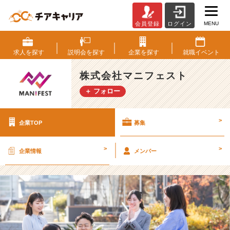
MENU
会員登録
ログイン
株
式
会
求人を
探す
説明会を
探す
企業を
探す
就職
イベント
社
マ
株式会社マニフェスト
ニ
＋ フォロー
フ
ェ
ス
>
企業TOP
募集
ト
の
採
>
>
企業情報
メンバー
用/
求
人
-
成
長
フ