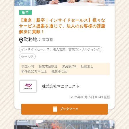
ウ
ト
新卒
が
【東京｜新卒｜インサイドセールス】様々な
届
サービス提案を通じて、法人のお客様の課題
く
解決に貢献！
就
勤務地：
活
東京都
サ
インサイドセールス、法人営業、営業コンサルティング
イ
セールス
ト
チ
学歴不問
起業志望歓迎
未経験OK
転勤無し
ア
初任給20万円以上
残業少なめ
キ
ャ
株式会社マニフェスト
リ
ア
2025年09月05日 09:43 更新
（C
h
ブックマーク
e
e
r