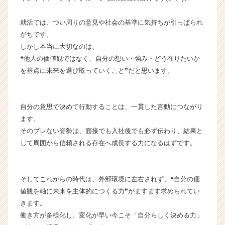
長
企
就活では、つい周りの意見や社会の基準に気持ちが引っぱられ
業
がちです。
か
しかし本当に大切なのは、
ら
❝他人の価値観ではなく、自分の想い・強み・どう在りたいか
ス
を基点に未来を選び取っていくこと❞だと思います。
カ
ウ
ト
が
自分の意思で決めて行動することは、一貫した言動につながり
届
ます。
く
そのブレない姿勢は、面接でも入社後でも必ず伝わり、結果と
就
して周囲から信頼される存在へ成長する力になるはずです。
活
サ
イ
ト
そしてこれからの時代は、外部環境に左右されず、❝自分の価
チ
値観を軸に未来を主体的につくる力❞がますます求められてい
ア
きます。
キ
働き方が多様化し、変化が早い今こそ「自分らしく決める力」
ャ