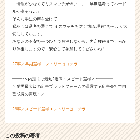
「情報が少なくてミスマッチが怖い…」「早期選考ってハード
ルが高そう…」
そんな学生の声を受けて、
私たちは選考を通じて ミスマッチを防ぐ“相互理解” を何より大
切にしています。
あなたの不安を一つひとつ解消しながら、内定獲得までしっか
り伴走しますので、安心して参加してくださいね！
27卒／早期選考エントリーはコチラ
━━━━*＼内定まで最短2週間！スピード選考／*━━━━
＼業界最大級の広告プラットフォームの運営する広告会社で自
己成長の実現！／
26卒／スピード選考エントリーはコチラ
この投稿の著者