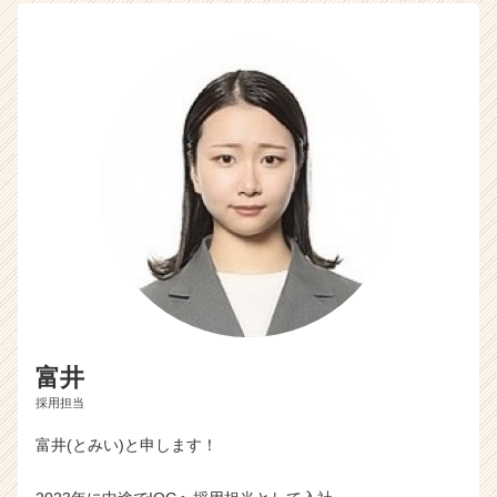
富井
採用担当
富井(とみい)と申します！