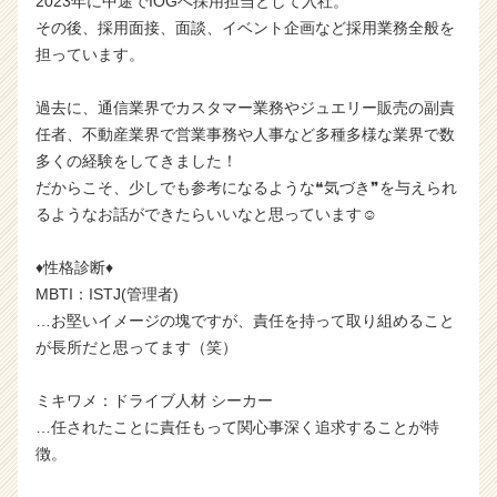
2023年に中途でIOGへ採用担当として入社。
その後、採用面接、面談、イベント企画など採用業務全般を
担っています。
過去に、通信業界でカスタマー業務やジュエリー販売の副責
任者、不動産業界で営業事務や人事など多種多様な業界で数
多くの経験をしてきました！
だからこそ、少しでも参考になるような❝気づき❞を与えられ
るようなお話ができたらいいなと思っています☺
♦性格診断♦
MBTI：ISTJ(管理者)
…お堅いイメージの塊ですが、責任を持って取り組めること
が長所だと思ってます（笑）
ミキワメ：ドライブ人材 シーカー
…任されたことに責任もって関心事深く追求することが特
徴。