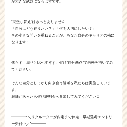
が大きな武器になるはずです。
リ
ア
（C
h
“完璧な答え”はきっとありません。
e
「自分はどう在りたい？」「何を大切にしたい？」
e
その小さな問いを重ねることが、あなた自身のキャリアの軸に
r
なります！
C
a
r
焦らず、周りと比べすぎず、ぜひ“自分基点”で未来を描いてみ
e
e
てください。
r）
そんな自分としっかり向き合う選考を私たちは実施していま
す。
興味があったらぜひ説明会へ参加してみてください☺
━━━━*＼リクルーターが内定まで伴走 早期選考エントリ
ー受付中／*━━━━