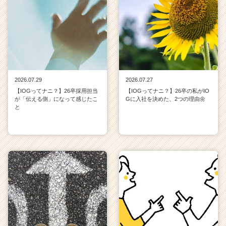
2026.07.29
2026.07.27
【IOGってナニ？】26卒採用担当
【IOGってナニ？】26卒の私がIO
が「伝える側」になって感じたこ
Gに入社を決めた、2つの理由🌼
と