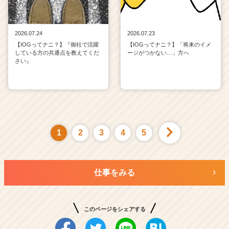
2026.07.24
2026.07.23
【IOGってナニ？】『御社で活躍
【IOGってナニ？】「将来のイメ
している方の共通点を教えてくだ
ージがつかない…」方へ
さい』
1
2
3
4
5
仕事をみる
このページをシェアする