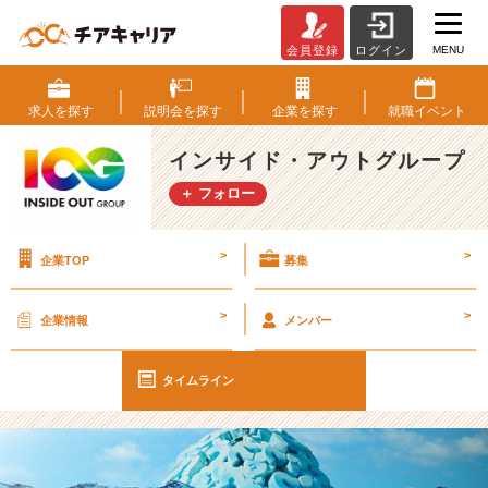
MENU
会員登録
ログイン
【I
O
G
求人を
探す
説明会を
探す
企業を
探す
就職
イベント
っ
て
インサイド・アウトグループ
ナ
＋ フォロー
ニ？】“自
分
基
>
>
企業TOP
募集
点”で
未
来
>
>
企業情報
メンバー
を
選
ぶ
タイムライン
【イ
ン
サ
イ