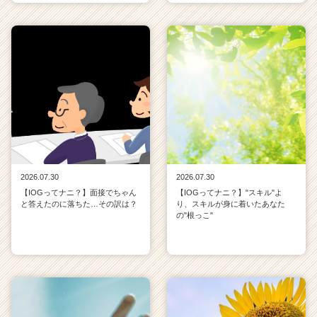
2026.07.30
2026.07.30
【IOGってナニ？】面接でちゃん
【IOGってナニ？】"スキル"よ
と答えたのに落ちた…その訳は？
り、スキルが身に着いたあなた
の"根っこ"