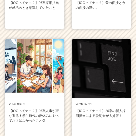
【IOGってナニ？】26卒採用担当
【IOGってナニ？】昔の面接と今
が就活のとき意識していたこと
の面接の違い。
2026.08.03
2026.07.31
【IOGってナニ？】26卒人事が振
【IOGってナニ？】26卒の新人採
り返る！学生時代の夏休みにやっ
用担当による説明会が大好評！
ておけばよかったこと🌻