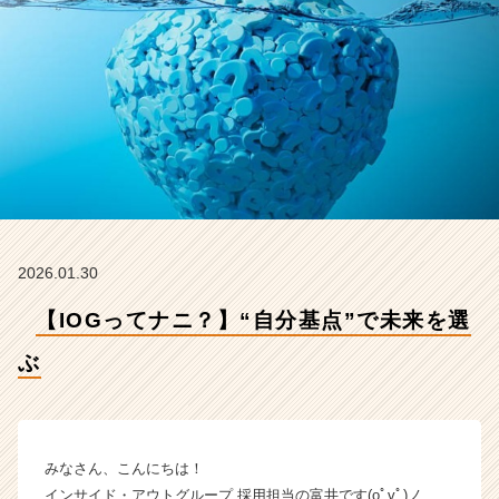
ド・
ア
ウ
ト
グ
ル
ー
プ
の
タ
イ
ム
2026.01.30
ラ
イ
【IOGってナニ？】“自分基点”で未来を選
ン】
|
ぶ
ベ
ン
チ
ャ
みなさん、こんにちは！
ー・
インサイド・アウトグループ 採用担当の富井です(oﾟvﾟ)ノ
成