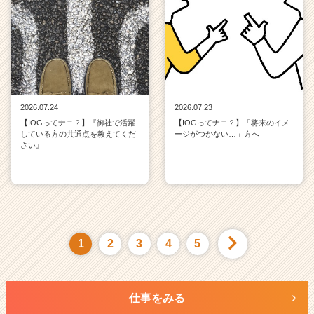
2026.07.24
2026.07.23
【IOGってナニ？】『御社で活躍
【IOGってナニ？】「将来のイメ
している方の共通点を教えてくだ
ージがつかない…」方へ
さい』
1
2
3
4
5
仕事をみる