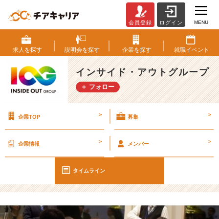
MENU
会員登録
ログイン
【I
O
G
求人を
探す
説明会を
探す
企業を
探す
就職
イベント
っ
て
インサイド・アウトグループ
ナ
＋ フォロー
ニ？】
2
5
>
>
企業TOP
募集
卒
が
東
>
>
企業情報
メンバー
京
に
再
タイムライン
集
結！
半
年