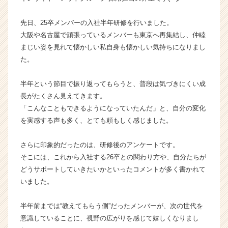
の
タ
先日、25卒メンバーの入社半年研修を行いました。
イ
大阪や名古屋で頑張っているメンバーも東京へ再集結し、仲睦
ム
まじい姿を見れて懐かしい私自身も懐かしい気持ちになりまし
ラ
た。
イ
ン】
半年という節目で振り返ってもらうと、普段は気づきにくい成
|
ベ
長がたくさん見えてきます。
ン
「こんなこともできるようになっていたんだ」と、自分の変化
チ
を実感する声も多く、とても頼もしく感じました。
ャ
ー・
さらに印象的だったのは、研修後のアンケートです。
成
そこには、これから入社する26卒との関わり方や、自分たちが
長
どうサポートしていきたいかといったコメントが多く書かれて
企
業
いました。
か
ら
半年前までは“教えてもらう側”だったメンバーが、次の世代を
ス
意識していることに、視野の広がりを感じて嬉しくなりまし
カ