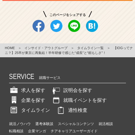
このページをシェアする
HOME
＞
インサイド・アウトグループ
＞
タイムライン一覧
＞
【IOGってナ
ニ？】25卒が東京に再集結！半年研修で感じた“成長”と“頼もしさ”！
SERVICE
就職サービス
求人を探す
説明会を探す
企業を探す
就職イベントを探す
タイムライン
適性検査
就活ノウハウ
選考体験談
スペシャルコンテンツ
就活相談
転職相談
企業マンガ
チアキャリアユーザーガイド