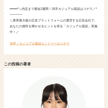
C
a
━━━━*＼内定まで最短2週間！26卒カジュアル面談はコチラ／*
r
━━━━
e
＼業界最大級の広告プラットフォームの運営する広告会社で、
e
あなたの個性を輝かせるヒントを得る「カジュアル面談」実施
r）
中！／
26卒／カジュアル面談エントリーはコチラ
この投稿の著者