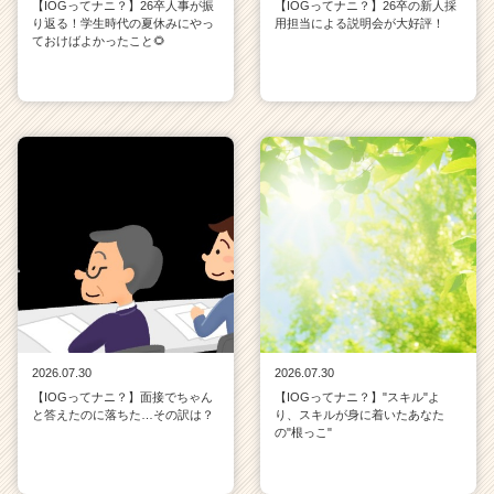
【IOGってナニ？】26卒人事が振
【IOGってナニ？】26卒の新人採
り返る！学生時代の夏休みにやっ
用担当による説明会が大好評！
ておけばよかったこと🌻
2026.07.30
2026.07.30
【IOGってナニ？】面接でちゃん
【IOGってナニ？】"スキル"よ
と答えたのに落ちた…その訳は？
り、スキルが身に着いたあなた
の"根っこ"