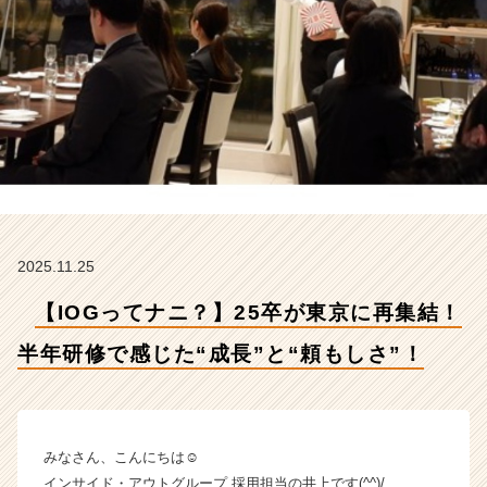
研
修
で
感
じ
た“成
長”と“頼
も
し
さ”！
【イ
ン
2025.11.25
サ
イ
【IOGってナニ？】25卒が東京に再集結！
ド・
ア
半年研修で感じた“成長”と“頼もしさ”！
ウ
ト
グ
ル
みなさん、こんにちは☺
ー
インサイド・アウトグループ 採用担当の井上です(^^)/
プ