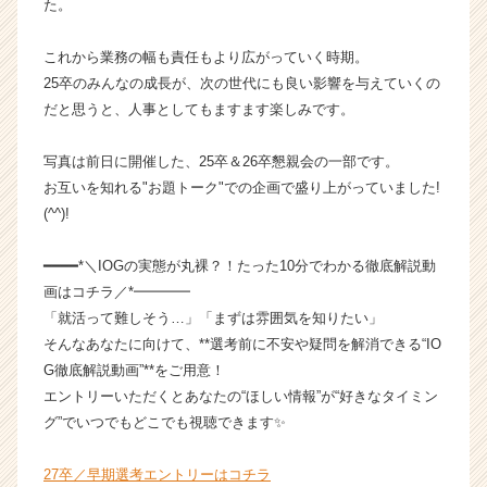
た。
ウ
ト
これから業務の幅も責任もより広がっていく時期。
が
届
25卒のみんなの成長が、次の世代にも良い影響を与えていくの
く
だと思うと、人事としてもますます楽しみです。
就
活
写真は前日に開催した、25卒＆26卒懇親会の一部です。
サ
お互いを知れる"お題トーク"での企画で盛り上がっていました!
イ
(^^)!
ト
チ
ア
━━━━*＼IOGの実態が丸裸？！たった10分でわかる徹底解説動
キ
画はコチラ／*━━━━
ャ
「就活って難しそう…」「まずは雰囲気を知りたい」
リ
そんなあなたに向けて、**選考前に不安や疑問を解消できる“IO
ア
G徹底解説動画”**をご用意！
（C
エントリーいただくとあなたの“ほしい情報”が“好きなタイミン
h
グ”でいつでもどこでも視聴できます✨
e
e
r
27卒／早期選考エントリーはコチラ