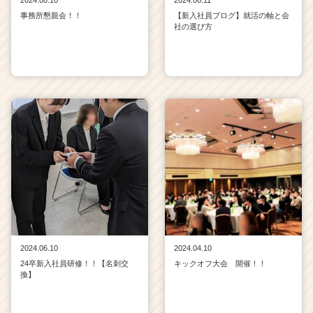
事務所懇親会！！
【新入社員ブログ】就活の軸と会
社の選び方
2024.06.10
2024.04.10
24卒新入社員研修！！【名刺交
キックオフ大会 開催！！
換】