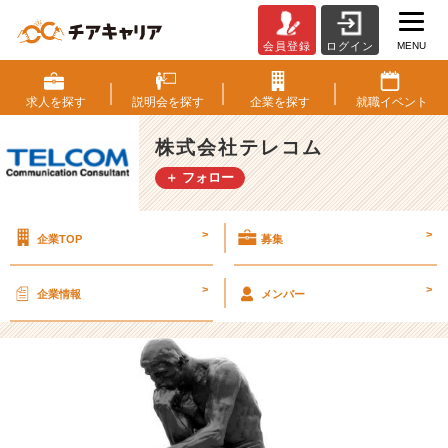
MENU
会員登録
ログイン
【新
入
社
求人を
探す
説明会を
探す
企業を
探す
就職
イベント
員
ブ
株式会社テレコム
ロ
＋ フォロー
グ】
就
活
>
>
企業TOP
募集
の
軸
と
>
>
企業情報
メンバー
会
社
の
選
び
方
【株