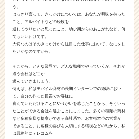
ア
う。
（C
はっきり言って、きっかけについては、あなたが興味を持った
h
こと、アルバイトなどの経験を
e
通してやりたいと思ったこと、幼少期からのあこがれなど、何
e
r
でもいいわけです。
C
大切なのはそのきっかけから注目した仕事において、なにをし
a
たいかなのですから。
r
e
そこから、どんな業界で、どんな職種でやっていくか、それが
e
適う会社はどこか
r）
選んでいきましょう。
例えば、私はモバイル商材の長期インターンでの経験におい
て、自分の作った提案でお客様に
喜んでいただけることにやりがいを感じたことから、そういっ
たことができる会社を選ぶことにしました。多くの種類の商材
など多種多様な提案ができる商社系で、お客様本位の営業が
できること、お客様の喜びを大切にする環境などの軸から、私
は最終的にテレコムを