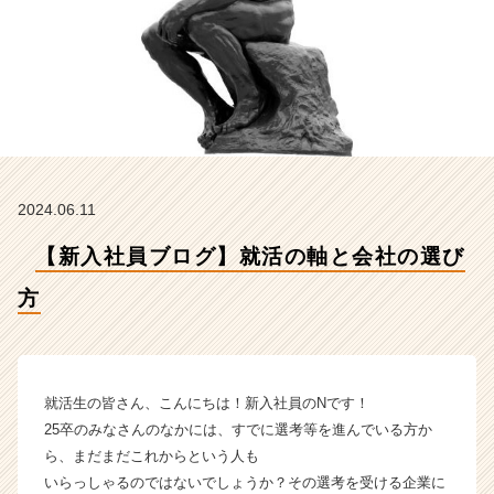
式
会
社
テ
レ
コ
ム
の
タ
2024.06.11
イ
ム
【新入社員ブログ】就活の軸と会社の選び
ラ
イ
方
ン】
|
ベ
ン
チ
就活生の皆さん、こんにちは！新入社員のNです！
ャ
25卒のみなさんのなかには、すでに選考等を進んでいる方か
ー・
ら、まだまだこれからという人も
成
いらっしゃるのではないでしょうか？その選考を受ける企業に
長