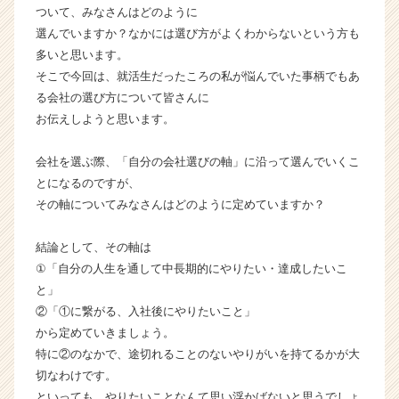
ついて、みなさんはどのように
企
選んでいますか？なかには選び方がよくわからないという方も
業
か
多いと思います。
ら
そこで今回は、就活生だったころの私が悩んでいた事柄でもあ
ス
る会社の選び方について皆さんに
カ
お伝えしようと思います。
ウ
ト
会社を選ぶ際、「自分の会社選びの軸」に沿って選んでいくこ
が
とになるのですが、
届
く
その軸についてみなさんはどのように定めていますか？
就
活
結論として、その軸は
サ
①「自分の人生を通して中長期的にやりたい・達成したいこ
イ
と」
ト
②「①に繋がる、入社後にやりたいこと」
チ
から定めていきましょう。
ア
キ
特に②のなかで、途切れることのないやりがいを持てるかが大
ャ
切なわけです。
リ
といっても、やりたいことなんて思い浮かばないと思うでしょ