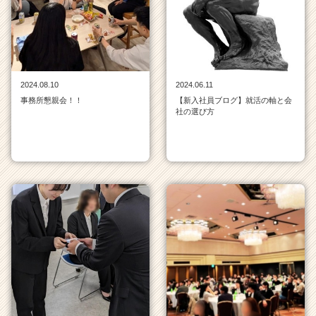
ン
チ
ャ
ー・
成
長
2024.08.10
2024.06.11
企
事務所懇親会！！
【新入社員ブログ】就活の軸と会
業
社の選び方
か
ら
ス
カ
ウ
ト
が
届
く
就
活
サ
イ
ト