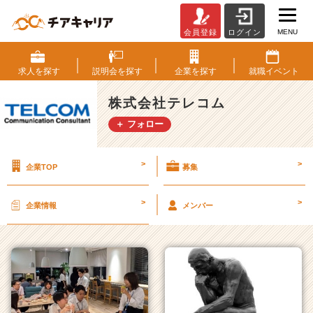
MENU
会員登録
ログイン
株
式
会
求人を
探す
説明会を
探す
企業を
探す
就職
イベント
社
テ
株式会社テレコム
レ
＋ フォロー
コ
ム
の
>
>
企業TOP
募集
タ
イ
ム
>
>
企業情報
メンバー
ラ
イ
ン
一
覧
|
ベ