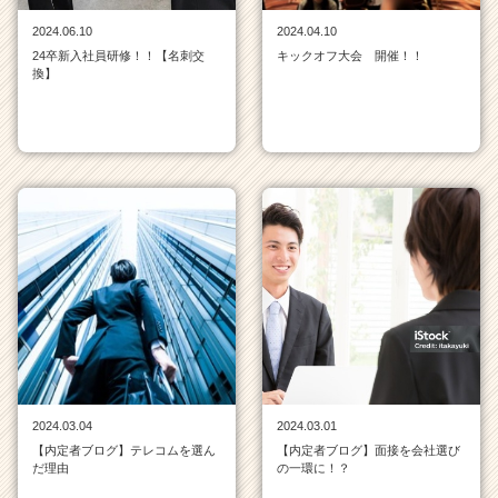
チ
2024.06.10
2024.04.10
ア
24卒新入社員研修！！【名刺交
キックオフ大会 開催！！
キ
換】
ャ
リ
ア
（C
h
e
e
r
C
a
r
e
e
r）
2024.03.04
2024.03.01
【内定者ブログ】テレコムを選ん
【内定者ブログ】面接を会社選び
だ理由
の一環に！？