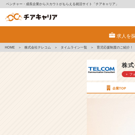
ベンチャー・成長企業からスカウトがもらえる就活サイト「チアキャリア」
育
児
求人を
応
援
HOME
＞
株式会社テレコム
＞
タイムライン一覧
＞
育児応援制度のご紹介！
制
度
の
株式
ご
＋ フ
紹
介！
【株
企業TOP
式
会
社
テ
レ
コ
ム