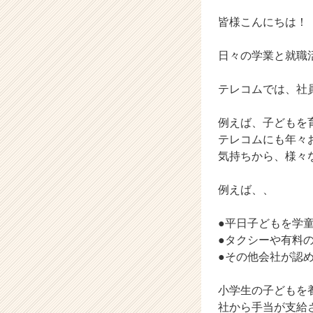
ウ
ト
皆様こんにちは！
が
届
日々の学業と就職
く
就
テレコムでは、社
活
サ
イ
例えば、子どもを
ト
テレコムにも年々
チ
気持ちから、様々
ア
キ
例えば、、
ャ
リ
●平日子どもを学
ア
（C
●タクシーや有料
h
●その他会社が認
e
e
小学生の子どもを
r
社から手当が支給
C