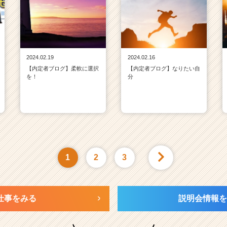
2024.02.19
2024.02.16
【内定者ブログ】柔軟に選択
【内定者ブログ】なりたい自
を！
分
1
2
3
仕事をみる
説明会情報を