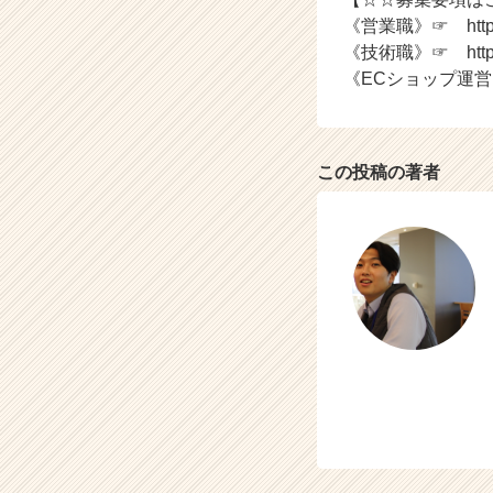
《営業職》☞ https://c
《技術職》☞ https://c
《ECショップ運営》☞ htt
この投稿の著者