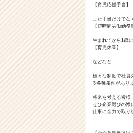
【育児応援手当】
a
r
e
また手当だけでな
e
【短時間労働勤務
r）
生まれてから1歳
【育児休業】
などなど...
様々な制度で社員
※各種条件があり
将来を考える皆様
ぜひ企業選びの際
仕事に全力で取り
【☆☆募集要項は