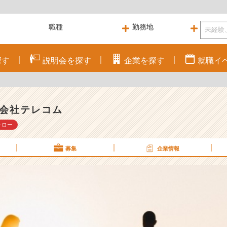
探す
説明会を
探す
企業を
探す
就職
イ
会社テレコム
ォロー
募集
企業情報