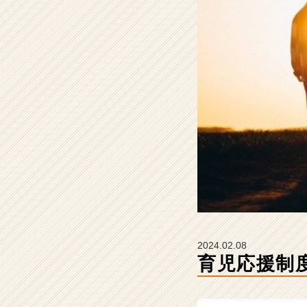
の
タ
イ
ム
ラ
イ
ン】
|
ベ
ン
チ
ャ
ー・
成
長
企
業
2024.02.08
か
育児応援制
ら
ス
カ