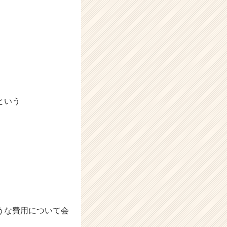
。
という
うな費用について会