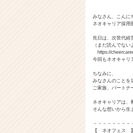
域
の
タ
みなさん、こんに
イ
ネオキャリア採用
ム
ラ
先日は、次世代経
イ
（まだ読んでない
ン】
|
https://cheercare
ベ
今回もネオキャリ
ン
チ
ちなみに、
ャ
みなさんのことを
ー・
ご家族、パートナ
成
長
企
ネオキャリアは、
業
そんな想いから生
か
ら
－－－－－－－－
ス
【 ネオフェス 
カ