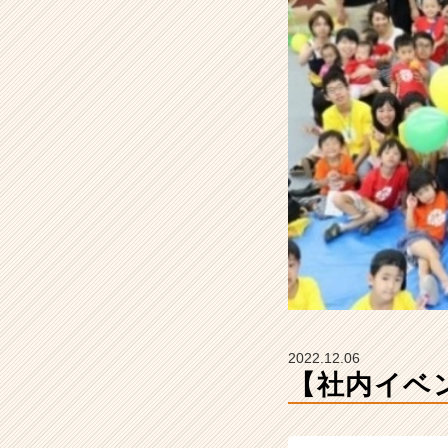
フ
ァ
ミ
リ
ー
♡
【株
式
会
社
ネ
オ
キ
ャ
リ
ア
人
2022.12.06
材
【社内イベ
派
遣
領