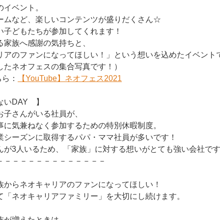
のイベント。
ームなど、楽しいコンテンツが盛りだくさん☆
い子どもたちが参加してくれます！
る家族へ感謝の気持ちと、
リアのファンになってほしい！」という想いを込めたイベント
したネオフェスの集合写真です！）
ちら：
【YouTube】ネオフェス2021
いDAY 】
お子さんがいる社員が、
事に気兼ねなく参加するための特別休暇制度。
業シーズンに取得するパパ・ママ社員が多いです！
んが3人いるため、「家族」に対する想いがとても強い会社で
－－－－－－－－－－－－－－
族からネオキャリアのファンになってほしい！
て「ネオキャリアファミリー」を大切にし続けます。
族が増えたときは