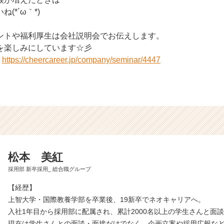
(*´ω｀*)
ントや福利厚生は会社説明会でお伝えします。
を楽しみにしています☆彡
：
https://cheercareer.jp/company/seminar/4447
松本 美紅
採用部 新卒採用_ 総合職グループ
【経歴】
上智大学・国際教養学部を卒業後、19新卒でネオキャリアへ。
入社1年目から採用部に配属され、累計2000名以上の学生さんと面
現在は学生さんとの面談・面接だけでなく、企画立案や採用広報な