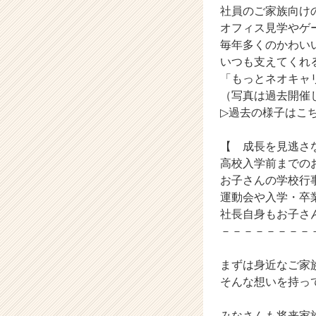
社員のご家族向け
ウ
オフィス見学やゲ
ト
が
毎年多くのかわい
届
いつも支えてくれ
く
「もっとネオキャ
就
（写真は過去開催
活
▷過去の様子はこ
サ
イ
【 成長を見逃さな
ト
チ
高校入学前までの
ア
お子さんの学校行
キ
運動会や入学・卒
ャ
社長自身もお子さ
リ
－－－－－－－－
ア
（C
まずは身近なご家
h
e
そんな想いを持っ
e
r
みなさんも将来家