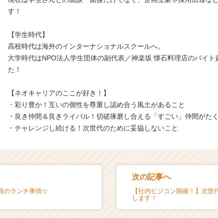
す！
【学生時代】
高校時代は海外のインターナショナルスクールへ。
大学時代はNPO法人学生団体の副代表／神楽坂 懐石料理店のバイト
た！
【ネオキャリアのここが好き！】
・彩り豊か！互いの個性を尊重し認め合う風土があること
・良き仲間＆良きライバル！切磋琢磨し合える「すごい」仲間がた
・チャレンジし続ける！次世代のために妥協しないこと
次の記事へ
員のランチ事情☆
【社内ビジコン開催！】次世
します！