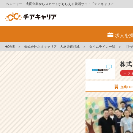
ベンチャー・成長企業からスカウトがもらえる就活サイト「チアキャリア」
【社
内
求人を
イ
ベ
HOME
＞
株式会社ネオキャリア 人材派遣領域
＞
タイムライン一覧
＞
【社
ン
ト】
社
株式
員
＋ フ
も
家
族
企業TO
も
ネ
オ
キ
ャ
リ
ア