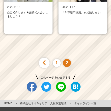
が
2022.11.18
2022.11.17
届
自己紹介します★面接でお会いし
「24卒新卒採用」を始動します♪
く
ましょう！
就
活
サ
イ
ト
チ
ア
キ
ャ
1
2
リ
ア
（C
このページをシェアする
h
e
e
r
C
HOME
＞
株式会社ネオキャリア 人材派遣領域
＞
タイムライン一覧
a