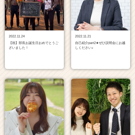
ム
ラ
イ
ン
一
覧
2022.11.24
2022.11.21
|
【祝】部長お誕生日おめでとうご
自己紹介part2★ぜひ説明会にお越
ベ
ざいました！
しください♪
ン
チ
ャ
ー・
成
長
企
業
か
ら
ス
カ
ウ
ト