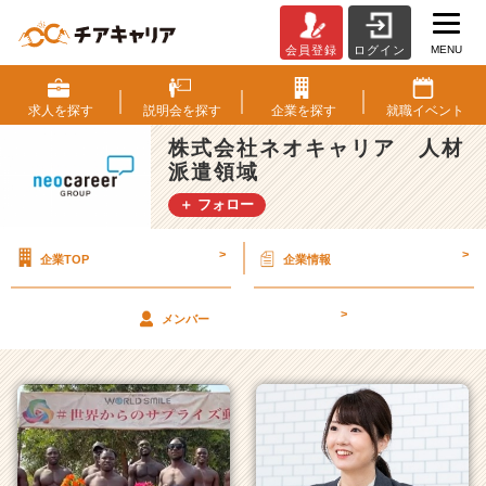
MENU
会員登録
ログイン
株
式
会
求人を
探す
説明会を
探す
企業を
探す
就職
イベント
社
株式会社ネオキャリア 人材
ネ
派遣領域
オ
キ
＋ フォロー
ャ
リ
>
>
企業TOP
企業情報
ア
人
材
>
メンバー
派
遣
領
域
の
タ
イ