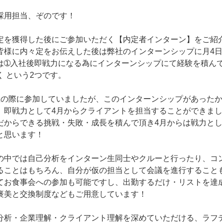
採用担当、ぞのです！
定を獲得した後にご参加いただく【内定者インターン】をご紹
皆様に内々定をお伝えした後は弊社のインターンシップに月4
は➀入社後即戦力になる為にインターンシップにて経験を積ん
 という2つです。
生の際に参加していましたが、このインターンシップがあった
、即戦力として4月からクライアントを担当することができま
だからできる挑戦・失敗・成長を積んで頂き4月からは戦力と
と思います！
の中では自己分析をインターン生同士やクルーと行ったり、コ
ることはもちろん、自分が仮の担当として会議を進行すること
てお食事会への参加も可能ですし、出勤するだけ・リストを達
褒美と交換制度などもご用意しています！
分析・企業理解・クライアント理解を深めていただける、ラフ