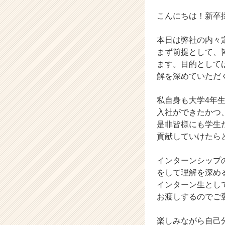
業
か
こんにちは！新卒
ら
ス
本日は弊社の内々
カ
まず前提として、
ウ
ます。目的として
ト
解を深めていただく
が
届
く
私自身も大学4年
就
入社ができたかつ
活
是非皆様にも学生
サ
貢献していけたら
イ
ト
インターンシップ
チ
ア
をして理解を深め
キ
インターン生とし
ャ
お渡しするのでご
リ
ア
楽しみながら自己
（C