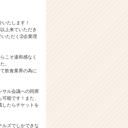
介いたします！
日以上来ていただき
でいただく➁企業理
からこそ違和感なく
した。
して飲食業界の為に
ンサル会議への同席
も可能です！また、
成したらチケットを
テルズでしかできな