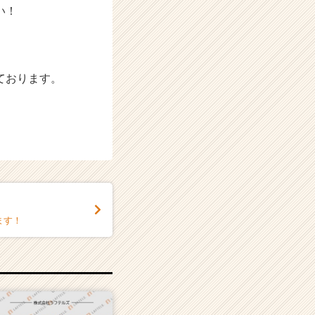
い！
ております。
ます！