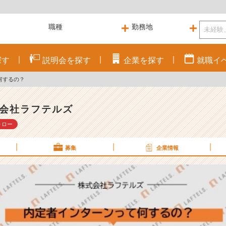
探す
説明会を
探す
企業を
探す
就職
イ
何するの？
会社ラフテルズ
ォロー
募集
企業情報