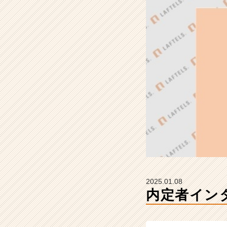
ラ
フ
テ
ル
ズ
の
タ
イ
ム
ラ
イ
ン】
|
ベ
ン
チ
ャ
2025.01.08
ー・
内定者イン
成
長
企