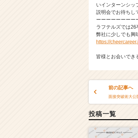
いインターンシッ
h
説明会でお待ちし
e
e
ーーーーーーーー
r
ラフテルズでは2
C
弊社に少しでも興
a
https://cheercaree
r
e
皆様とお会いでき
e
r）
前の記事へ
面接突破術大公
投稿一覧