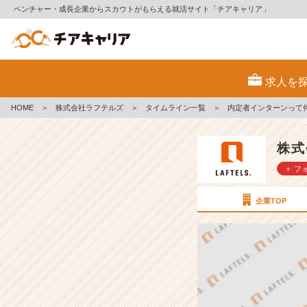
ベンチャー・成長企業からスカウトがもらえる就活サイト「チアキャリア」
内
定
求人を
者
イ
HOME
＞
株式会社ラフテルズ
＞
タイムライン一覧
＞
内定者インターンって
ン
タ
ー
株式
ン
＋ フ
っ
て
何
企業TOP
す
る
の？
【株
式
会
社