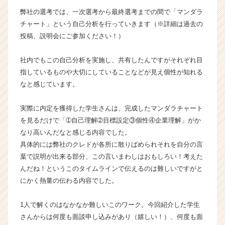
ら
弊社の選考では、一次選考から最終選考までの間で「マンダラ
ス
チャート」という自己分析を行っていきます（※詳細は過去の
カ
投稿、説明会にご参加ください！）
ウ
ト
社内でもこの自己分析を実施し、共有したんですがそれぞれ目
が
指しているものや大切にしていることなどが見え個性が知れる
届
く
なと感じています。
就
活
実際に内定を獲得した学生さんは、完成したマンダラチャート
サ
を見るだけで「➀自己理解➁目標設定③個性④企業理解」がか
イ
なり高いんだなと感じる内容でした。
ト
具体的には弊社のクレドが各所に散りばめられそれを自分の言
チ
葉で説明が出来る部分、この言いまわしはおもしろい！考えた
ア
キ
んだね！というこのタイムラインで伝えるのは難しいですがと
ャ
にかく熱量の伝わる内容でした。
リ
ア
1人で解くのはなかなか難しいこのワーク。今回紹介した学生
（C
さんからは何度も面談申し込みがあり（嬉しい！）、何度も面
h