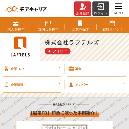
MENU
会員登録
ログイン
【選
考
F
求人を
探す
説明会を
探す
企業を
探す
就職
イベント
B】
印
株式会社ラフテルズ
象
＋ フォロー
に
残
っ
>
>
企業TOP
募集
た
事
例
>
>
企業情報
メンバー
紹
介！
【株
式
会
社
ラ