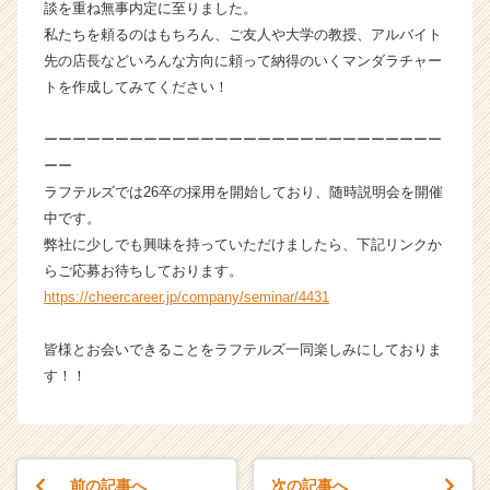
談を重ね無事内定に至りました。
e
私たちを頼るのはもちろん、ご友人や大学の教授、アルバイト
e
r
先の店長などいろんな方向に頼って納得のいくマンダラチャー
C
トを作成してみてください！
a
r
ーーーーーーーーーーーーーーーーーーーーーーーーーーーー
e
ーー
e
ラフテルズでは26卒の採用を開始しており、随時説明会を開催
r）
中です。
弊社に少しでも興味を持っていただけましたら、下記リンクか
らご応募お待ちしております。
https://cheercareer.jp/company/seminar/4431
皆様とお会いできることをラフテルズ一同楽しみにしておりま
す！！
前の記事へ
次の記事へ