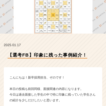
フ
テ
ル
ズ
の
タ
イ
ム
ラ
2025.01.17
イ
ン】
【選考FB】印象に残った事例紹介！
|
ベ
ン
チ
ャ
こんにちは！新卒採用担当、ぞのです！
ー・
成
本日の投稿も前回同様、面接関連の内容になります。
長
今日は過去面接した学生の中で特に印象に残っていた学生さん
企
の紹介を少しだけしたいと思います。
業
か