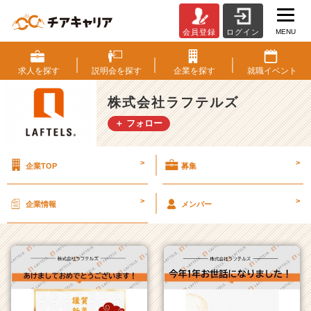
MENU
会員登録
ログイン
株
式
会
求人を
探す
説明会を
探す
企業を
探す
就職
イベント
社
ラ
株式会社ラフテルズ
フ
＋ フォロー
テ
ル
ズ
>
>
企業TOP
募集
の
タ
イ
>
>
企業情報
メンバー
ム
ラ
イ
ン
一
覧
|