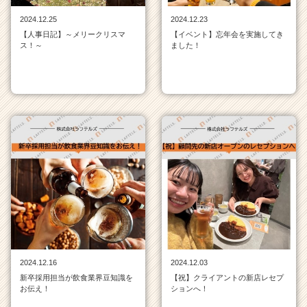
ト
2024.12.25
2024.12.23
チ
【人事日記】～メリークリスマ
【イベント】忘年会を実施してき
ア
ス！～
ました！
キ
ャ
リ
ア
（C
h
e
e
r
C
a
r
e
e
r）
2024.12.16
2024.12.03
新卒採用担当が飲食業界豆知識を
【祝】クライアントの新店レセプ
お伝え！
ションへ！