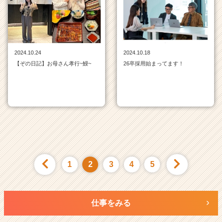
2024.10.24
2024.10.18
【ぞの日記】お母さん孝行~鰻~
26卒採用始まってます！
1
2
3
4
5
仕事をみる