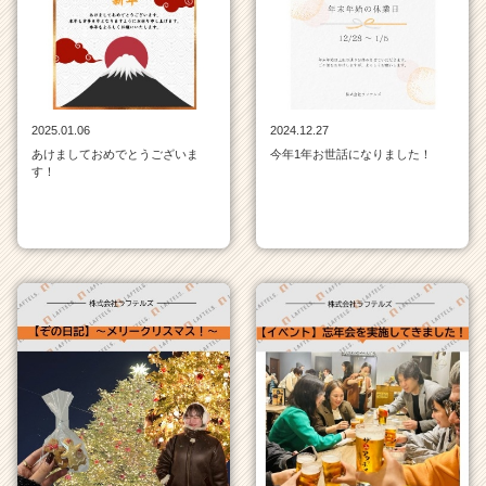
ベ
ン
チ
ャ
ー・
成
2025.01.06
2024.12.27
長
あけましておめでとうございま
今年1年お世話になりました！
企
す！
業
か
ら
ス
カ
ウ
ト
が
届
く
就
活
サ
イ