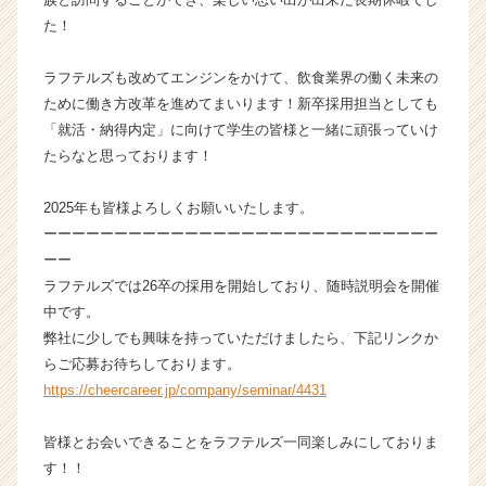
か
た！
ら
ス
ラフテルズも改めてエンジンをかけて、飲食業界の働く未来の
カ
ために働き方改革を進めてまいります！新卒採用担当としても
ウ
「就活・納得内定」に向けて学生の皆様と一緒に頑張っていけ
ト
たらなと思っております！
が
届
く
2025年も皆様よろしくお願いいたします。
就
ーーーーーーーーーーーーーーーーーーーーーーーーーーーー
活
ーー
サ
ラフテルズでは26卒の採用を開始しており、随時説明会を開催
イ
中です。
ト
弊社に少しでも興味を持っていただけましたら、下記リンクか
チ
ア
らご応募お待ちしております。
キ
https://cheercareer.jp/company/seminar/4431
ャ
リ
皆様とお会いできることをラフテルズ一同楽しみにしておりま
ア
す！！
（C