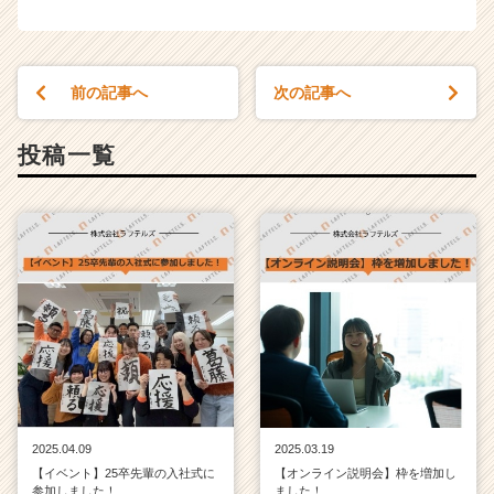
h
e
e
r
前の記事へ
次の記事へ
C
a
投稿一覧
r
e
e
r）
2025.04.09
2025.03.19
【イベント】25卒先輩の入社式に
【オンライン説明会】枠を増加し
参加しました！
ました！