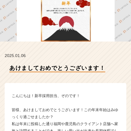
ラ
フ
テ
ル
ズ
の
タ
イ
ム
2025.01.06
ラ
イ
あけましておめでとうございます！
ン】
|
ベ
ン
チ
こんにちは！新卒採用担当、ぞのです！
ャ
ー・
皆様、あけましておめでとうございます！この年末年始はみゆ
成
っくり過ごせましたか？
長
私は年末に投稿した通り福岡や鹿児島のクライアント店舗へ家
企
業
族と訪問することができ、楽しい思い出が出来た長期休暇でし