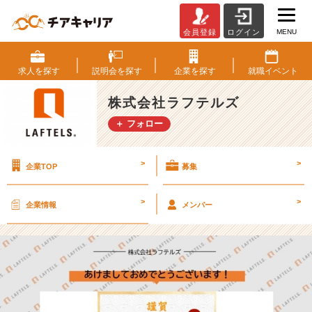
MENU
会員登録
ログイン
あ
け
ま
求人を
探す
説明会を
探す
企業を
探す
就職
イベント
し
て
株式会社ラフテルズ
お
＋ フォロー
め
で
と
>
>
企業TOP
募集
う
ご
ざ
>
>
企業情報
メンバー
い
ま
す！
【株
式
会
社