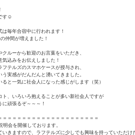
！
です☺
式は毎年合宿中に行われます！
名の仲間が増えました！
やクルーから歓迎のお言葉をいただき、
意気込みをお伝えしました！
ラフテルズのスマホケースが授与され、
いう実感がだんだんと湧いてきました。
いると一気に社会人になった感じがします（笑）
コト、いろいろ抱えることが多い新社会人ですが
うに頑張るぞ～～～！
＝＝＝＝＝＝＝＝＝＝＝＝＝＝＝＝＝＝＝＝＝
の説明会を開催しております。
ていきますので、ラフテルズに少しでも興味を持っていただけ