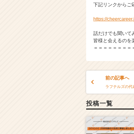
下記リンクからご
h
e
e
https://cheercaree
r
C
話だけでも聞いて
a
皆様と会えるのを
r
＝＝＝＝＝＝＝＝
e
e
r）
前の記事へ
ラフテルズの代
投稿一覧