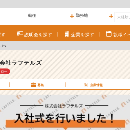
探す
説明会を
探す
企業を
探す
就職
イ
した♪
会社ラフテルズ
ォロー
募集
企業情報