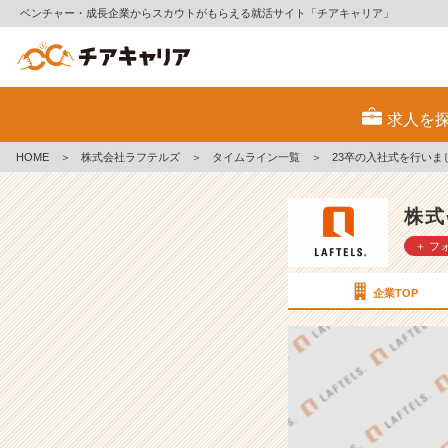
ベンチャー・成長企業からスカウトがもらえる就活サイト「チアキャリア」
2
3
求人を
卒
の
HOME
＞
株式会社ラフテルズ
＞
タイムライン一覧
＞
23卒の入社式を行いま
入
社
式
株式
を
＋ フ
行
い
ま
企業TOP
し
た
♪
【株
式
会
社