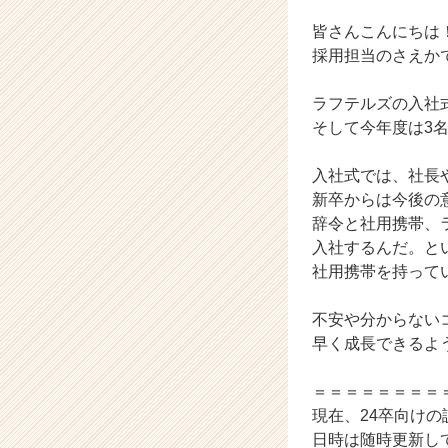
業
か
皆さんこんにちは
ら
採用担当のさえか
ス
カ
ラフテルズの入社
ウ
そして今年度は3
ト
が
届
入社式では、社長
く
新卒からは今後の
就
辞令と社用携帯、
活
入社するんだ。と
サ
社用携帯を持って
イ
ト
不安や分からない
チ
ア
早く成長できるよ
キ
ャ
＝＝＝＝＝＝＝＝
リ
現在、24卒向け
ア
日時は随時更新し
（C