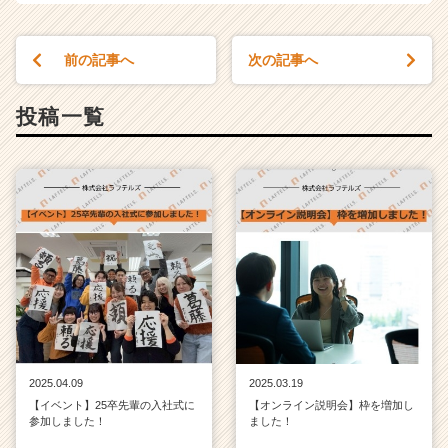
C
a
r
前の記事へ
次の記事へ
e
e
投稿一覧
r）
2025.04.09
2025.03.19
【イベント】25卒先輩の入社式に
【オンライン説明会】枠を増加し
参加しました！
ました！