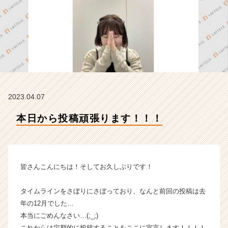
ズ
の
タ
イ
ム
ラ
イ
ン】
|
2023.04.07
ベ
ン
本日から投稿頑張ります！！！
チ
ャ
ー・
成
長
皆さんこんにちは！そしてお久しぶりです！
企
業
タイムラインをさぼりにさぼっており、なんと前回の投稿は去
か
年の12月でした…‍️
ら
本当にごめんなさい…(;_;)
ス
カ
これからは定期的に投稿することをここに宣言します！！！！