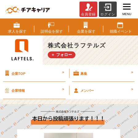
MENU
会員登録
ログイン
本
日
か
求人を
探す
説明会を
探す
企業を
探す
就職
イベント
ら
投
株式会社ラフテルズ
稿
＋ フォロー
頑
張
り
>
>
企業TOP
募集
ま
す！！！
【株
>
>
企業情報
メンバー
式
会
社
ラ
フ
テ
ル