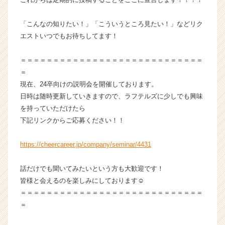
ウ
ト
「こんなの知りたい！」「こういうところ見たい！」などリク
が
エストいつでもお待ちしてます！
届
く
＝＝＝＝＝＝＝＝＝＝＝＝＝＝＝＝＝＝＝＝＝＝＝＝＝＝＝＝
就
＝
活
サ
現在、24卒向けの説明会を開催しております。
イ
日時は随時更新していきますので、ラフテルズに少しでも興味
ト
を持っていただけたら
チ
下記リンクからご応募ください！！
ア
キ
https://cheercareer.jp/company/seminar/4431
ャ
リ
ア
話だけでも聞いてみたいという方も大歓迎です！
（C
皆様と会えるのを楽しみにしております☺
h
＝＝＝＝＝＝＝＝＝＝＝＝＝＝＝＝＝＝＝＝＝＝＝＝＝＝＝＝
e
＝
e
r