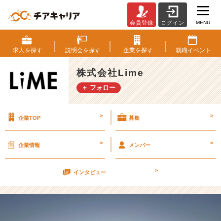
MENU
会員登録
ログイン
L
i
m
求人を
探す
説明会を
探す
企業を
探す
就職
イベント
e
初
株式会社Lime
出
＋ フォロー
社
大
学
>
>
企業TOP
募集
4
年
生
>
>
企業情報
メンバー
（2
3）
>
【株
インタビュー
式
会
社
L