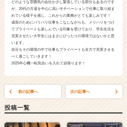
どのような雰囲気の会社か少し緊張している部分もあるのです
ス
が、20代の方達を中心に高いモチベーションで仕事に取り組ま
カ
れている様子を感じ、これからの業務がとても楽しみです！
ウ
成長のためにバリバリ仕事をこなしながらも、メリハリをつけ
ト
てプライベートも楽しんでいる印象を受けており、学生生活を
が
届
充実させたい大学生にはまさにぴったりの環境ではないかと思
く
います。
就
自分もその環境の中で仕事もプライベートも全力で充実させる
活
べく過ごしていきます！
サ
2025年心機一転気合いを入れて頑張ります！
イ
ト
チ
ア
キ
前の記事へ
次の記事へ
ャ
リ
投稿一覧
ア
（C
h
e