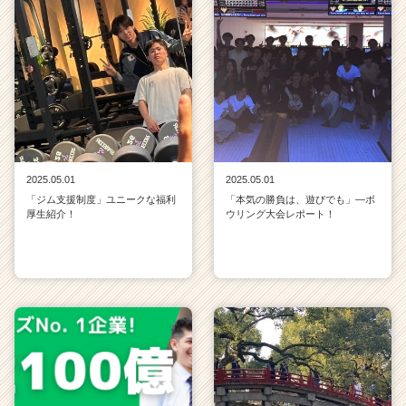
e
r
C
a
r
e
e
r）
2025.05.01
2025.05.01
「ジム支援制度」ユニークな福利
「本気の勝負は、遊びでも」—ボ
厚生紹介！
ウリング大会レポート！