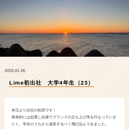
i
m
e
の
タ
イ
ム
ラ
イ
ン】
|
ベ
2025.01.06
ン
チ
Lime初出社 大学4年生（23）
ャ
ー・
成
長
本日より出社の松田です！
企
業
将来的には起業し自身でブランドの立ち上げ等を行なっていき
か
たく、学生のうちから成長するべく飛び込んでみました。
ら