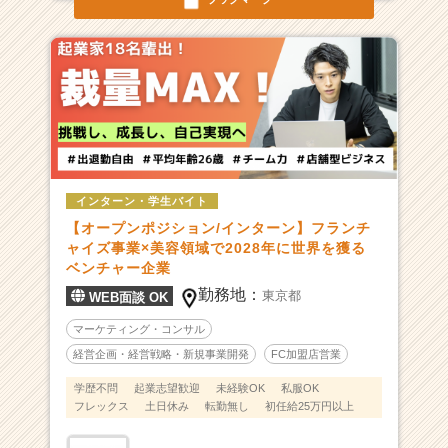
チ
ャ
ー・
成
長
企
業
か
ら
ス
インターン・学生バイト
カ
【オープンポジション/インターン】フランチ
ウ
ャイズ事業×美容領域で2028年に世界を獲る
ト
ベンチャー企業
が
勤務地：
東京都
WEB面談 OK
届
く
マーケティング・コンサル
就
経営企画・経営戦略・新規事業開発
FC加盟店営業
活
サ
学歴不問
起業志望歓迎
未経験OK
私服OK
フレックス
土日休み
転勤無し
初任給25万円以上
イ
ト