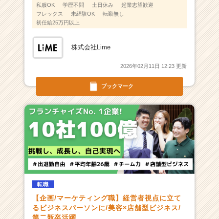
私服OK
学歴不問
土日休み
起業志望歓迎
フレックス
未経験OK
転勤無し
初任給25万円以上
株式会社Lime
2026年02月11日 12:23 更新
ブックマーク
転職
【企画/マーケティング職】経営者視点に立て
るビジネスパーソンに/美容×店舗型ビジネス/
第二新卒活躍