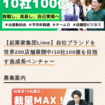
L
i
m
e】
自
社
ブ
ラ
ン
【起業家集団Lime】自社ブランドを
ド
を
世界200店舗展開中/10社100億を目指
世
界
す急成長ベンチャー
2
0
0
募集案内
店
舗
展
開
中/
1