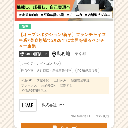
0
社
1
0
新卒
0
【オープンポジション/新卒】フランチャイズ
億
事業×美容領域で2028年に世界を獲るベンチ
を
ャー企業
目
勤務地：
指
東京都
WEB面談 OK
す
マーケティング・コンサル
急
経営企画・経営戦略・新規事業開発
FC加盟店営業
成
長
私服OK
学歴不問
土日休み
起業志望歓迎
ベ
フレックス
未経験OK
転勤無し
ン
初任給25万円以上
チ
ャ
株式会社Lime
ー
|
2026年02月11日 19:45 更新
ベ
ン
ブックマーク