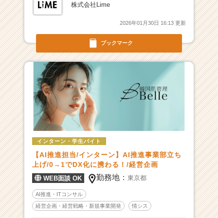
チ
株式会社Lime
ア
キ
2026年01月30日 16:13 更新
ャ
リ
ブックマーク
ア
（C
h
e
e
r
C
a
r
インターン・学生バイト
e
【AI推進担当/インターン】AI推進事業部立ち
e
上げ/0→1でDX化に携わる！/経営企画
r）
勤務地：
東京都
WEB面談 OK
AI推進・ITコンサル
経営企画・経営戦略・新規事業開発
情シス