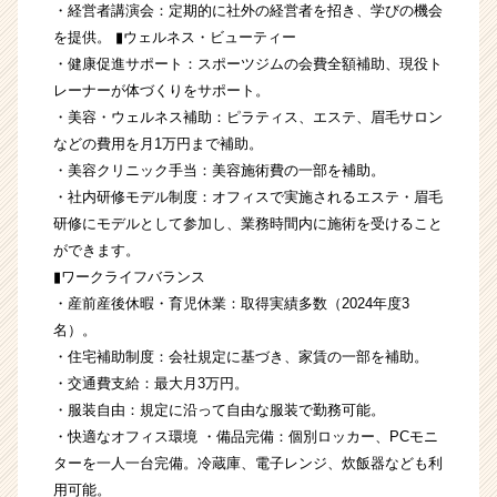
・経営者講演会：定期的に社外の経営者を招き、学びの機会
を提供。 ▮ウェルネス・ビューティー
・健康促進サポート：スポーツジムの会費全額補助、現役ト
レーナーが体づくりをサポート。
・美容・ウェルネス補助：ピラティス、エステ、眉毛サロン
などの費用を月1万円まで補助。
・美容クリニック手当：美容施術費の一部を補助。
・社内研修モデル制度：オフィスで実施されるエステ・眉毛
研修にモデルとして参加し、業務時間内に施術を受けること
ができます。
▮ワークライフバランス
・産前産後休暇・育児休業：取得実績多数（2024年度3
名）。
・住宅補助制度：会社規定に基づき、家賃の一部を補助。
・交通費支給：最大月3万円。
・服装自由：規定に沿って自由な服装で勤務可能。
・快適なオフィス環境 ・備品完備：個別ロッカー、PCモニ
ターを一人一台完備。冷蔵庫、電子レンジ、炊飯器なども利
用可能。