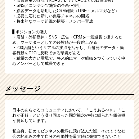
・広告運用の管理（ROAS / LTV / CACなどの数値改善）
・SNS／コンテンツ施策の企画〜実行
・顧客データを活用したCRM施策（LINE・メルマガなど）
・必要に応じた新しい集客チャネルの開拓
・将来的なマーケ組織の構築・メンバー育成
▋ポジションの魅力
・店舗・外部媒体・SNS・広告・CRMを一気通貫で扱えるた
め、マーケターとしての経験値が一段跳上がる
・200店舗というリアルの接点を活かし、店舗発のデータ・顧
客行動をD2Cに反映できる環境がある
・裁量の大きい環境で、将来的にマーケ組織をつくっていく中
心メンバーとして成長できる
メッセージ
日本のあらゆるコミュニティにおいて、「こうあるべき」「こ
れが正解」という凝り固まった固定観念や枠に縛られた価値観
が蔓延しています。
私自身、初めてビジネスの世界に飛び込んだ際、そのような社
会の枠組みの中で自分の可能性を最大限に発揮できないこと