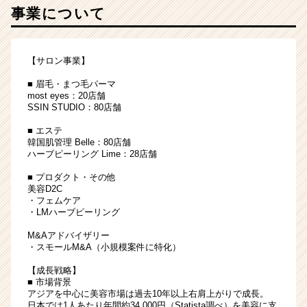
事業について
×
店
舗
型
【サロン事業】
ビ
■ 眉毛・まつ毛パーマ
ジ
most eyes：20店舗
ネ
SSIN STUDIO：80店舗
ス/
第
■ エステ
二
韓国肌管理 Belle：80店舗
ハーブピーリング Lime：28店舗
新
卒
■ プロダクト・その他
活
美容D2C
躍
・フェムケア
・LMハーブピーリング
|
ベ
M&Aアドバイザリー
ン
・スモールM&A（小規模案件に特化）
チ
【成長戦略】
ャ
■ 市場背景
ー・
アジアを中心に美容市場は過去10年以上右肩上がりで成長。
成
日本では1人あたり年間約34,000円（Statista調べ）を美容に支