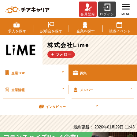
MENU
会員登録
ログイン
株
式
会
求人を
探す
説明会を
探す
企業を
探す
就職
イベント
社
Lime
株式会社Lime
の
＋ フォロー
採
用/
求
>
企業TOP
募集
人
-
【企
>
>
企業情報
メンバー
画/
マ
>
ー
インタビュー
ケ
テ
ィ
最終更新： 2026年01月29日 11:43
ン