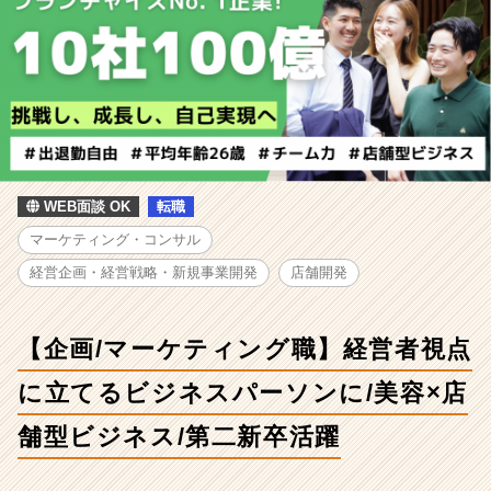
グ
職】
経
営
者
視
点
に
立
WEB面談 OK
転職
て
る
マーケティング・コンサル
ビ
経営企画・経営戦略・新規事業開発
店舗開発
ジ
ネ
ス
【企画/マーケティング職】経営者視点
パ
ー
に立てるビジネスパーソンに/美容×店
ソ
ン
舗型ビジネス/第二新卒活躍
に/
美
容