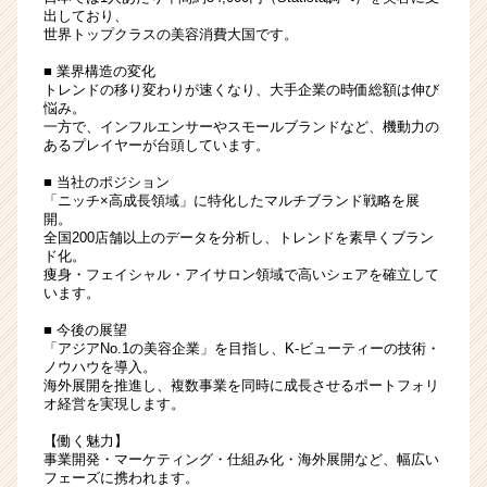
長
出しており、
世界トップクラスの美容消費大国です。
企
業
■ 業界構造の変化
か
トレンドの移り変わりが速くなり、大手企業の時価総額は伸び
ら
悩み。
ス
一方で、インフルエンサーやスモールブランドなど、機動力の
あるプレイヤーが台頭しています。
カ
ウ
■ 当社のポジション
ト
「ニッチ×高成長領域」に特化したマルチブランド戦略を展
が
開。
全国200店舗以上のデータを分析し、トレンドを素早くブラン
届
ド化。
く
痩身・フェイシャル・アイサロン領域で高いシェアを確立して
就
います。
活
■ 今後の展望
サ
「アジアNo.1の美容企業」を目指し、K-ビューティーの技術・
イ
ノウハウを導入。
ト
海外展開を推進し、複数事業を同時に成長させるポートフォリ
チ
オ経営を実現します。
ア
【働く魅力】
キ
事業開発・マーケティング・仕組み化・海外展開など、幅広い
ャ
フェーズに携われます。