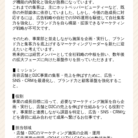
グ機能の内製化と強化が急務になっています。
これまでの集客は、主にホットペッパービューティーなど、既
存の外部媒体に依存していました。しかし、今後の急成長に対
応するには、広告戦略や自社でのSNS運用を駆使して自社集客
力を強化し、ブランド力を自ら構築・拡張できるマーケティン
グ戦略が不可欠です。
そのため、事業部と並走しながら施策を企画・実行し、ブラン
ド力と集客力を底上げするマーケティングリーダーを新たに迎
えたいと考えています。
将来的には経営メンバーとして全社戦略の中核を担い、数年後
の拡大フェーズに向けた基盤作りを担っていただきます。
▋ミッション
美容店舗とD2C事業の集客・売上を伸ばすために、広告・
SNS・CRMを最適化し、ブランド力と顧客基盤を強化するこ
と。
▋役割
事業の成長目標に沿って、必要なマーケティング施策を自ら企
画・実行し、店舗とD2Cの売上を伸ばす仕組みをつくる役割で
す。事業部と連携しながら課題を特定し、広告・SNS・CRMな
どを適切に組み合わせて成果へ繋げるお仕事です。
▋担当領域
・店舗・D2Cのマーケティング施策の企画・運用