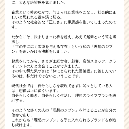
に、大きな絶望感を覚えました。
企業という枠のなかで、与えられた業務をこなし、社会的に正
しいと思われる役を演じ切る。
そのような社会的な「正しさ」に嫌悪感を抱いてしまったので
す。
だからこそ、決まりきった枠を超え、あえて起業という道を選
択し、
「世の中に広く希望を与える存在」という私の「理想のジブ
ン」を追いかける決断をしました。
起業をしてから、さまざま経営者、顧客、店舗スタッフ、クラ
イアントの方と出会うことができました。
その中で得た気づきは「枠にとらわれた価値観」に苦しんでい
るのは、私だけではないということです。
現代社会では、自分らしさを表現できずに悶々としている人
は、想像以上に多くいます。
自分らしく働き、自分らしく生活し、理想のライフプランを設
計する。
そのような多くの人の「理想のジブン」を叶えることが自分の
使命であり、
これからも「理想のジブン」を手に入れられるブランドを創造
し続けます。