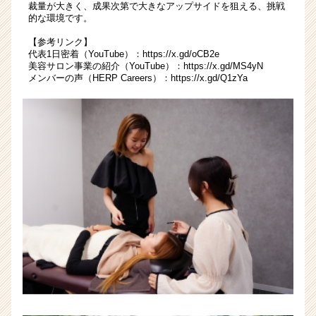
リ
裁量が大きく、成果次第で大きなアップサイドを狙える、挑戦
ア
的な環境です。
（CheerCareer）
【参考リンク】
代表1日密着（YouTube）：
https://x.gd/oCB2e
美容サロン事業の紹介（YouTube）：
https://x.gd/MS4yN
メンバーの声（HERP Careers）：
https://x.gd/Q1zYa