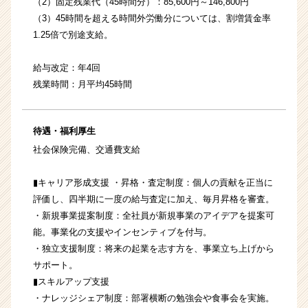
（2）固定残業代（45時間分）：85,600円～146,800円
（3）45時間を超える時間外労働分については、割増賃金率
1.25倍で別途支給。
給与改定：年4回
残業時間：月平均45時間
待遇・福利厚生
社会保険完備、交通費支給
▮キャリア形成支援 ・昇格・査定制度：個人の貢献を正当に
評価し、四半期に一度の給与査定に加え、毎月昇格を審査。
・新規事業提案制度：全社員が新規事業のアイデアを提案可
能。事業化の支援やインセンティブを付与。
・独立支援制度：将来の起業を志す方を、事業立ち上げから
サポート。
▮スキルアップ支援
・ナレッジシェア制度：部署横断の勉強会や食事会を実施。