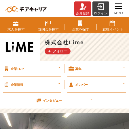
MENU
会員登録
ログイン
自
分
に
求人を
探す
説明会を
探す
企業を
探す
就職
イベント
足
り
株式会社Lime
な
＋ フォロー
い
も
の
>
>
企業TOP
募集
【大
改
革
>
>
企業情報
メンバー
中】
【株
>
式
インタビュー
会
社
L
i