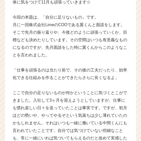
体に気をつけて11月も頑張っていきます☆
カ
ウ
今回の本題は、「自分に足りないもの」です。
ト
月に一回株式会社LimeのCOOである翼くんと面談をします。
が
そこで先月の振り返りや、今後どのように頑張っていくか、目
届
く
標なども決めたりしています。その空間はいつも有意義なもの
就
になるのですが、先月面談をした時に翼くんからこのようなこ
活
とを言われました。
サ
イ
「仕事を頑張るのは当たり前で、その後の工夫だったり、効率
ト
化できる仕組みを作ることができたらさらに良くなるよ」
チ
ア
キ
ここで自分の足りないものが何かということに気づくとこがで
ャ
きました。入社して3ヶ月を迎えようとしていますが、仕事に
リ
も慣れ楽しい日々を送っていたことは事実です。ですが、初月
ア
ほどの勢いや、やってやるぞという気落ちは少し薄れていたの
（C
かもしれません。それはいつも一緒に働いている中間くんにも
h
言われていたことです。自分では気づけていない些細なこと
e
も、常に一緒にいれば気づいてもらえるのだと改めて実感した
e