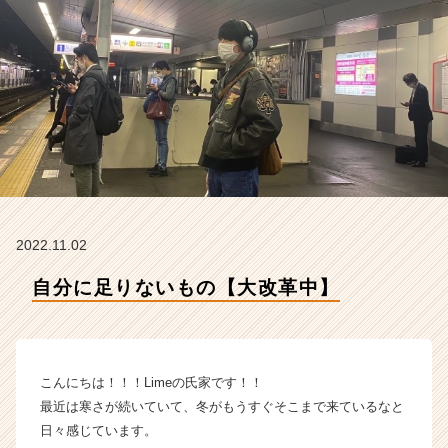
m
e
の
タ
イ
ム
ラ
イ
ン】
|
ベ
ン
2022.11.02
チ
ャ
自分に足りないもの【大改革中】
ー・
成
長
企
こんにちは！！！Limeの氏家です！！
業
か
最近は寒さが続いていて、冬がもうすぐそこまで来ているなと
ら
日々感じています。
ス