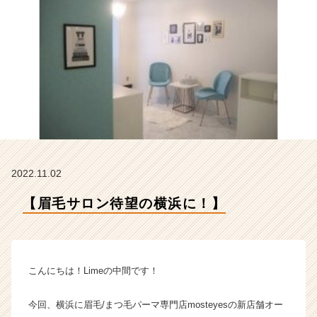
の
タ
イ
ム
ラ
イ
ン】
|
ベ
ン
チ
ャ
2022.11.02
ー・
成
【眉毛サロン待望の横浜に！】
長
企
業
か
こんにちは！Limeの中間です！
ら
ス
カ
今回、横浜に眉毛/まつ毛パーマ専門店mosteyesの新店舗オー
ウ