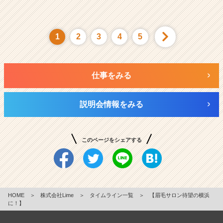
1
2
3
4
5
仕事をみる
説明会情報をみる
このページをシェアする
HOME
＞
株式会社Lime
＞
タイムライン一覧
＞
【眉毛サロン待望の横浜
に！】