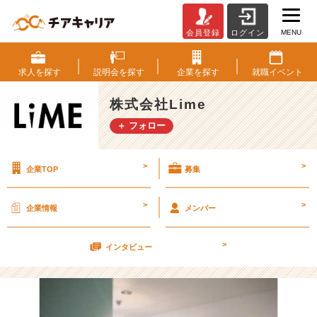
MENU
会員登録
ログイン
【眉
毛
サ
求人を
探す
説明会を
探す
企業を
探す
就職
イベント
ロ
ン
株式会社Lime
待
＋ フォロー
望
の
横
>
>
企業TOP
募集
浜
に！】
【株
>
>
企業情報
メンバー
式
会
>
社
インタビュー
L
i
m
e