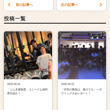
a
前の記事へ
次の記事へ
r
e
投稿一覧
e
r）
2025.05.01
2025.05.01
「ジム支援制度」ユニークな福利
「本気の勝負は、遊びでも」—ボ
厚生紹介！
ウリング大会レポート！