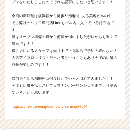
プンをいたしましたのでそれを記事にしたいと思います！！
ト
が
今回の新店舗は横浜駅から徒歩3分圏内にある美容ビルの中
届
で、弊社のハイフ専門店Limeもビル内に入っている好立地で
く
す。
就
活
僕はオープン準備の時から何度か伺いましたが駅からも近くて
サ
最高です！！
イ
横浜店にいるスタッフは先月まで下北沢店で予約の取れない大
ト
人気アイブロウリストだった者ということもあり今後の店舗の
チ
成長が楽しみです！！
ア
キ
僕自身も新店舗開発は何度目かでやっと慣れてきました！！
ャ
リ
今後も店舗を拡大させて日本ナンバーワンシェアまで上り詰め
ア
ていきたいと思います！！
（C
h
https://cheercareer.jp/company/seminar/4344
e
e
r
C