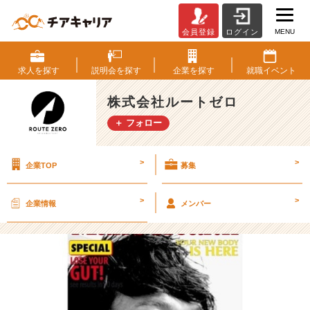
MENU
会員登録
ログイン
ル
ー
ト
求人を
探す
説明会を
探す
企業を
探す
就職
イベント
ゼ
ロ
株式会社ルートゼロ
の”カ
＋ フォロー
ル
チ
ャ
>
>
企業TOP
募集
ー”見
せ
ま
>
>
企業情報
メンバー
す！！
【株
式
会
社
ル
ー