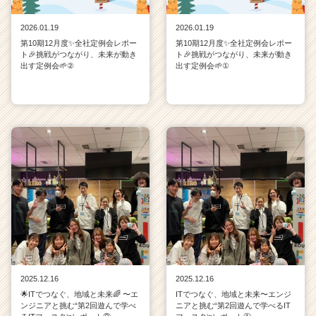
2026.01.19
2026.01.19
第10期12月度✨全社定例会レポー
第10期12月度✨全社定例会レポー
ト🎉挑戦がつながり、未来が動き
ト🎉挑戦がつながり、未来が動き
出す定例会🌱②
出す定例会🌱①
2025.12.16
2025.12.16
🌟ITでつなぐ、地域と未来🌈 〜エ
ITでつなぐ、地域と未来〜エンジ
ンジニアと挑む“第2回遊んで学べ
ニアと挑む“第2回遊んで学べるIT