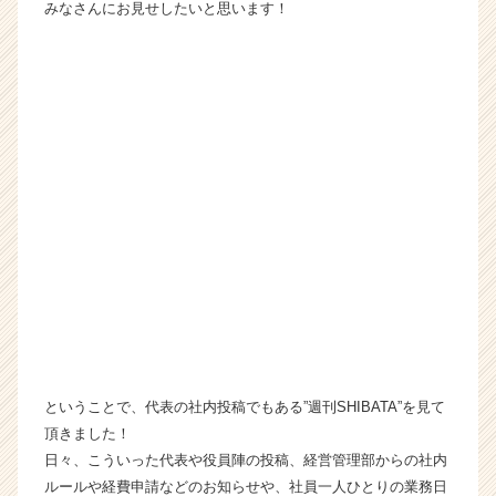
みなさんにお見せしたいと思います！
e
r
C
a
r
e
e
r）
ということで、代表の社内投稿でもある”週刊SHIBATA”を見て
頂きました！
日々、こういった代表や役員陣の投稿、経営管理部からの社内
ルールや経費申請などのお知らせや、社員一人ひとりの業務日