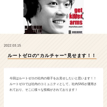
ト
ゼ
ロ
の
タ
イ
ム
ラ
イ
2022.03.15
ン】
|
ルートゼロの”カルチャー”見せます！！
ベ
ン
チ
ャ
ー・
今回はルートゼロの社内の様子をお見せしたいと思います！！
成
ルートゼロでは社内のコミュニティとして、社内SNSが運用さ
長
れており、そこに様々な投稿がされております！
企
業
か
ら