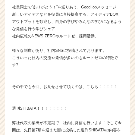
ス
社員同士で”ありがとう！”を送りあう、Good jobメッセージ
カ
新しいアイデアなどを役員に直接提案する、アイディアBOX
ウ
アウトプットを歓迎し、自身の学びやみんなの学びになるよう
ト
な発信を行う学びシェア
が
社内広報のNEWS ZEROやルートゼロ採用活動。
届
く
就
様々な制度があり、社内SNSに投稿されております。
活
こういった社内の交流や発信が多いのもルートゼロの特徴で
サ
す?
イ
ト
チ
その中でも今回、お見せさせて頂くのは、こちら！！！！！
ア
キ
ャ
リ
週刊SHIBATA！！！！！！！！
ア
（C
弊社代表の柴田が不定期で、社内に発信を行います！そして今
h
回は、先日第7期を迎えた際に投稿した週刊SHIBATAの内容を
e