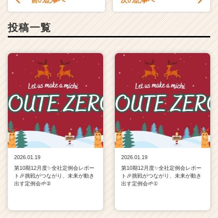
ー・
成
投稿一覧
長
企
業
か
ら
ス
カ
ウ
ト
が
届
く
就
2026.01.19
2026.01.19
活
第10期12月度✨全社定例会レポー
第10期12月度✨全社定例会レポー
サ
ト🎉挑戦がつながり、未来が動き
ト🎉挑戦がつながり、未来が動き
イ
出す定例会🌱②
出す定例会🌱①
ト
チ
ア