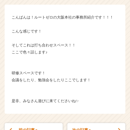
～
【株
式
こんばんは！ルートゼロの大阪本社の事務所紹介です！！！
会
社
こんな感じです！
ル
ー
ト
そしてこれは打ち合わせスペース！！
ゼ
ここで色々話します♪
ロ
の
タ
研修スペースです！
イ
会議をしたり、勉強会をしたりここでします！
ム
ラ
イ
ン】
是非、みなさん遊びに来てくださいね✨
|
ベ
ン
チ
ャ
前の記事へ
次の記事へ