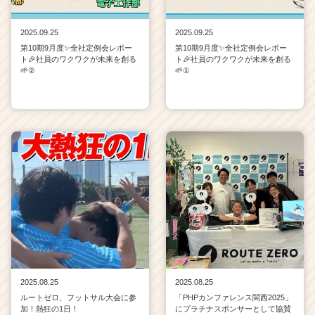
2025.09.25
2025.09.25
第10期9月度✨全社定例会レポー
第10期9月度✨全社定例会レポー
ト🎉社員のワクワクが未来を創る
ト🎉社員のワクワクが未来を創る
🌱②
🌱①
2025.08.25
2025.08.25
ルートゼロ、フットサル大会に参
「PHPカンファレンス関西2025」
加！熱狂の1日！
にプラチナスポンサーとして協賛