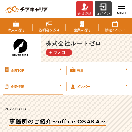
MENU
会員登録
ログイン
事
務
所
求人を
探す
説明会を
探す
企業を
探す
就職
イベント
の
ご
株式会社ルートゼロ
紹
＋ フォロー
介
～
o
>
>
企業TOP
募集
f
f
i
>
>
企業情報
メンバー
c
e
O
S
2022.03.03
A
事務所のご紹介～office OSAKA～
K
A