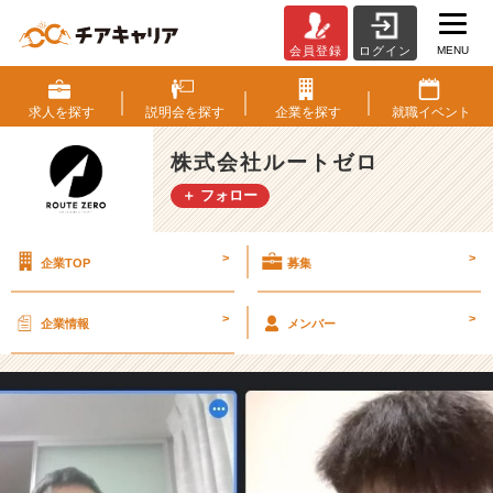
MENU
会員登録
ログイン
異
色
交
求人を
探す
説明会を
探す
企業を
探す
就職
イベント
流！
福
株式会社ルートゼロ
岡
＋ フォロー
エ
ン
ジ
>
>
企業TOP
募集
ニ
ア
と
>
>
企業情報
メンバー
東
京
営
業
で
交
流