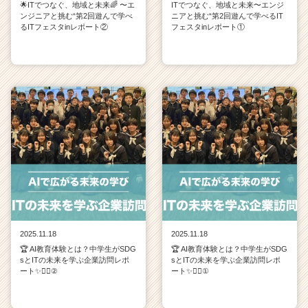
🌟ITでつなぐ、地域と未来🌈 〜エ
ITでつなぐ、地域と未来〜エンジ
ンジニアと挑む“第2回遊んで学べ
ニアと挑む“第2回遊んで学べるIT
るITフェスタinレポート②
フェスタinレポート①
2025.11.18
2025.11.18
🏆 AI教育体験とは？中学生がSDG
🏆 AI教育体験とは？中学生がSDG
sとITの未来を学ぶ企業訪問レポ
sとITの未来を学ぶ企業訪問レポ
ート✨💁‍♀️②
ート✨💁‍♀️①