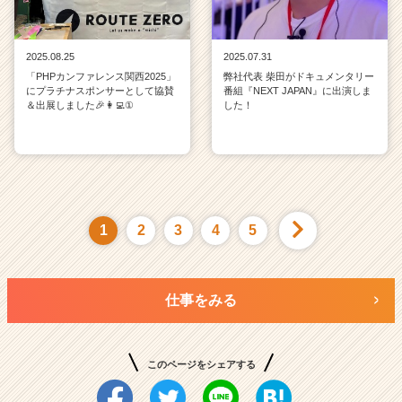
2025.08.25
2025.07.31
「PHPカンファレンス関西2025」
弊社代表 柴田がドキュメンタリー
にプラチナスポンサーとして協賛
番組『NEXT JAPAN』に出演しま
＆出展しました🎉👩‍💻①
した！
1
2
3
4
5
仕事をみる
このページをシェアする