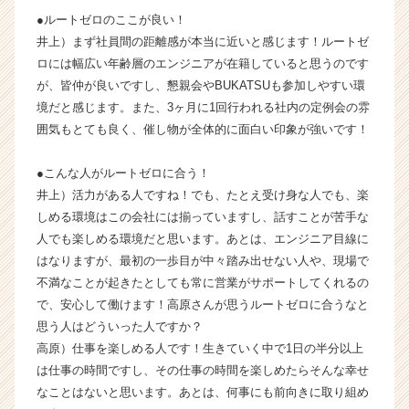
ト
●ルートゼロのここが良い！
チ
井上）まず社員間の距離感が本当に近いと感じます！ルートゼ
ア
ロには幅広い年齢層のエンジニアが在籍していると思うのです
キ
が、皆仲が良いですし、懇親会やBUKATSUも参加しやすい環
ャ
リ
境だと感じます。また、3ヶ月に1回行われる社内の定例会の雰
ア
囲気もとても良く、催し物が全体的に面白い印象が強いです！
（C
h
●こんな人がルートゼロに合う！
e
井上）活力がある人ですね！でも、たとえ受け身な人でも、楽
e
しめる環境はこの会社には揃っていますし、話すことが苦手な
r
人でも楽しめる環境だと思います。あとは、エンジニア目線に
C
a
はなりますが、最初の一歩目が中々踏み出せない人や、現場で
r
不満なことが起きたとしても常に営業がサポートしてくれるの
e
で、安心して働けます！高原さんが思うルートゼロに合うなと
e
思う人はどういった人ですか？
r）
高原）仕事を楽しめる人です！生きていく中で1日の半分以上
は仕事の時間ですし、その仕事の時間を楽しめたらそんな幸せ
なことはないと思います。あとは、何事にも前向きに取り組め