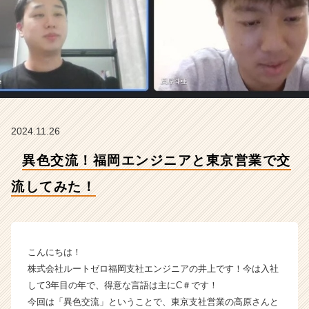
し
て
み
た！
【株
式
会
社
ル
2024.11.26
ー
ト
異色交流！福岡エンジニアと東京営業で交
ゼ
ロ
流してみた！
の
タ
イ
ム
ラ
こんにちは！
イ
株式会社ルートゼロ福岡支社エンジニアの井上です！今は入社
ン】
して3年目の年で、得意な言語は主にC＃です！
|
今回は「異色交流」ということで、東京支社営業の高原さんと
ベ