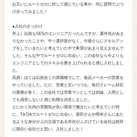
お互いにルートゼロに対して感じている事や、同じ質問でぶつ
ン
け合ってみました！
チ
ャ
ー・
●入社のきっかけ
成
井上）以前もSESのエンジニアだったんですが、案件先があま
長
りなかったことや、中々選択肢がなく、今後さらにスキルアッ
企
プをしていきたいと考えていた中で希望があまり見えませんで
業
した。そんな中でルートゼロに出会い、この会社なら今よりも
か
エンジニアとしてのスキルを磨き上げられると感じ入社しまし
ら
ス
た。
カ
高原）ぼくは以前全くの異職種でして、食品メーカーの営業を
ウ
やっていました。ただ、営業と言いつつも、毎日クレーム対応
ト
の業務が多く、この会社では営業マンとしては勿論、人間とし
が
ても成長しないと感じ転職を決意しました。
届
とにかく社内の雰囲気が良い環境で働きたいと考えていた時
く
に、TikTokでルートゼロに出会い、柴田さんや岡本さんにあた
就
活
るような身分が上の立場である存在がふざけている会社は絶対
サ
に面白い会社だと思い、入社しました！
イ