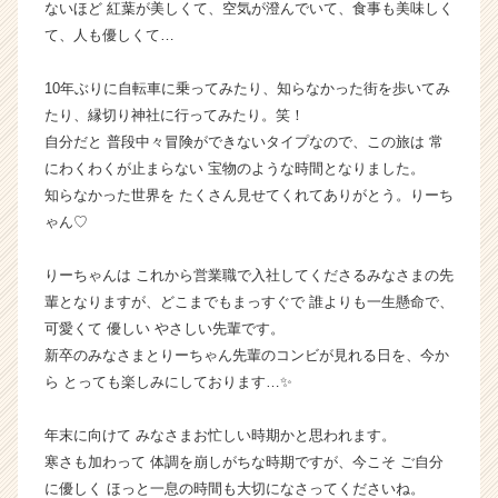
ないほど 紅葉が美しくて、空気が澄んでいて、食事も美味しく
e
て、人も優しくて…
r
C
a
10年ぶりに自転車に乗ってみたり、知らなかった街を歩いてみ
r
たり、縁切り神社に行ってみたり。笑！
e
自分だと 普段中々冒険ができないタイプなので、この旅は 常
e
にわくわくが止まらない 宝物のような時間となりました。
r）
知らなかった世界を たくさん見せてくれてありがとう。りーち
ゃん♡
りーちゃんは これから営業職で入社してくださるみなさまの先
輩となりますが、どこまでもまっすぐで 誰よりも一生懸命で、
可愛くて 優しい やさしい先輩です。
新卒のみなさまとりーちゃん先輩のコンビが見れる日を、今か
ら とっても楽しみにしております…✨
年末に向けて みなさまお忙しい時期かと思われます。
寒さも加わって 体調を崩しがちな時期ですが、今こそ ご自分
に優しく ほっと一息の時間も大切になさってくださいね。