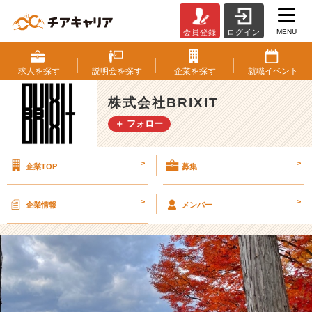
MENU
会員登録
ログイン
バ
ー
ス
求人を
探す
説明会を
探す
企業を
探す
就職
イベント
デ
ー
株式会社BRIXIT
休
＋ フォロー
暇
で
京
>
>
企業TOP
募集
都
へ
✨
>
>
企業情報
メンバー
【株
式
会
社
B
R
I