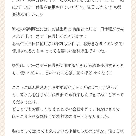
ス
にバースデー休暇を使用させていただき、先日 ふたりで 京都
カ
を訪れました…✨
ウ
ト
弊社の福利厚生には、お誕生月に 有給とは別に一日休暇が付与
が
される【バースデー休暇】がございます！
届
お誕生日当日に使用される方もいれば、お好きなタイミングで
く
就
使用される方も☺ とっても嬉しい福利厚生ですよね。
活
サ
弊社は、バースデー休暇を使用するときも 有給を使用するとき
イ
も、使いづらい… といったことは、驚くほど 全くなく！
ト
チ
ここ（ごはん屋さん）おすすめだよ～！と教えてくださった
ア
り、皆さんをはじめ、代表まで 旅行楽しんできてね！と言って
キ
ャ
くださったり。
リ
どこまでもお優しくて あたたかい会社すぎて、おかげさまで
ア
ほっこり幸せな気持ちでの 旅のスタートとなりました。
（C
h
私にとっては とても久しぶりの京都だったのですが、信じられ
e