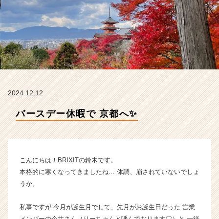
X
I
T
の
タ
イ
ム
ラ
イ
2024.12.12
ン】
|
バースデー休暇で 京都へ✨
ベ
ン
チ
ャ
ー・
こんにちは！BRIXITの鈴木です。
成
本格的に寒くなってきましたね… 体調、崩されていないでしょ
長
うか。
企
業
私事ですが 今月が誕生月でして、先月がお誕生日だった 営業
か
ら
メンバーの今井さん（りーちゃんと呼んでおります♡）と 一緒