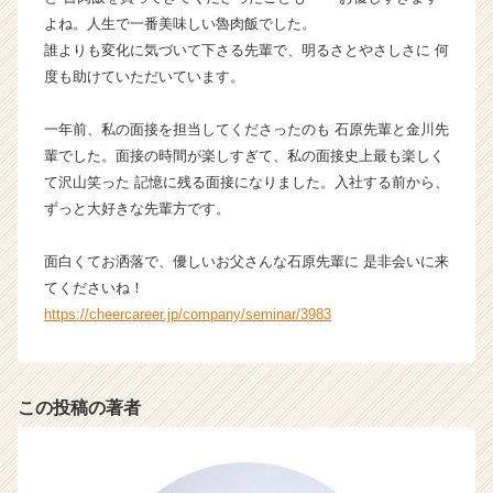
ト
よね。人生で一番美味しい魯肉飯でした。
チ
誰よりも変化に気づいて下さる先輩で、明るさとやさしさに 何
ア
度も助けていただいています。
キ
ャ
リ
一年前、私の面接を担当してくださったのも 石原先輩と金川先
ア
輩でした。面接の時間が楽しすぎて、私の面接史上最も楽しく
（C
て沢山笑った 記憶に残る面接になりました。入社する前から、
h
ずっと大好きな先輩方です。
e
e
面白くてお洒落で、優しいお父さんな石原先輩に 是非会いに来
r
てくださいね！
C
a
https://cheercareer.jp/company/seminar/3983
r
e
e
r）
この投稿の著者