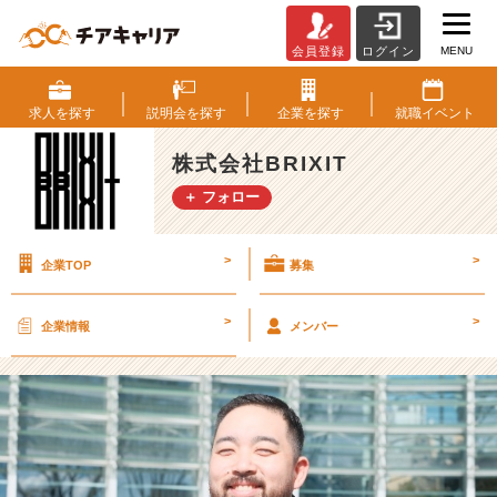
MENU
会員登録
ログイン
オ
ン
サ
求人を
探す
説明会を
探す
企業を
探す
就職
イベント
イ
ト
株式会社BRIXIT
ソ
＋ フォロー
リ
ュ
ー
>
>
企業TOP
募集
シ
ョ
ン・
>
>
企業情報
メンバー
E
C
事
業
部
取
締