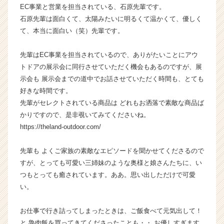
EC事業と営業を担当されている、石原先輩です。
ン
石原先輩は面白くて、太陽みたいに明るくて温かくて、優しく
チ
ャ
て、本当に面白い（笑）先輩です。
ー・
成
先輩はEC事業を担当されているので、ありがたいことにアウ
長
トドアの展示会に同行させていただく機会もあるのですが、展
企
示会も 展示会までの道中でお話させていただく時間も、とても
業
好きな時間です。
か
先輩がセレクトされている商品は どれもお洒落で素敵な商品ば
ら
ス
かりですので、是非覗いてみてくださいね。
カ
https://theland-outdoor.com/
ウ
ト
先輩も よくご家族の素敵なエピソードを聞かせてくださるので
が
すが、とっても可愛い三姉妹のような奥様と娘さんたちに、い
届
つもとっても癒されています。ああ。思い出しただけで可愛
く
い。
就
活
サ
お仕事で行き詰ってしまったときは、ご飯食べて元気出して！
イ
と 魯肉飯を買ってきてくださったことも・・ お優しすぎます