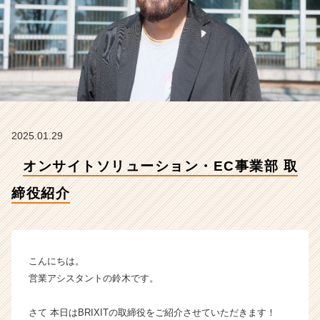
役
紹
介
【株
式
会
社
B
R
2025.01.29
I
X
オンサイトソリューション・EC事業部 取
I
T
締役紹介
の
タ
イ
ム
ラ
こんにちは。
イ
営業アシスタントの鈴木です。
ン】
|
さて 本日はBRIXITの取締役をご紹介させていただきます！
ベ