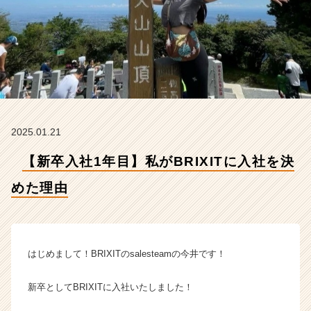
決
め
た
理
由
【株
式
会
社
2025.01.21
B
R
【新卒入社1年目】私がBRIXITに入社を決
I
X
めた理由
I
T
の
タ
イ
はじめまして！BRIXITのsalesteamの今井です！
ム
ラ
新卒としてBRIXITに入社いたしました！
イ
ン】