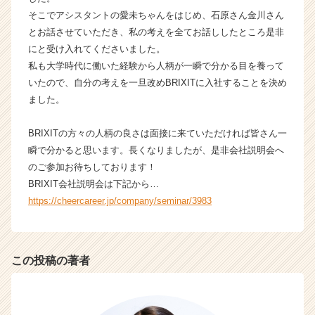
サ
そこでアシスタントの愛未ちゃんをはじめ、石原さん金川さん
イ
とお話させていただき、私の考えを全てお話ししたところ是非
ト
にと受け入れてくださいました。
チ
私も大学時代に働いた経験から人柄が一瞬で分かる目を養って
ア
キ
いたので、自分の考えを一旦改めBRIXITに入社することを決め
ャ
ました。
リ
ア
BRIXITの方々の人柄の良さは面接に来ていただければ皆さん一
（C
瞬で分かると思います。長くなりましたが、是非会社説明会へ
h
のご参加お待ちしております！
e
BRIXIT会社説明会は下記から…
e
r
https://cheercareer.jp/company/seminar/3983
C
a
r
e
この投稿の著者
e
r）