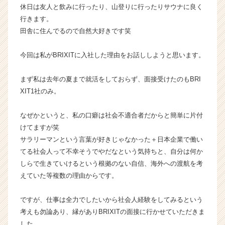
休日は友人と飲みに行ったり、山登りに行ったりサウナに良く
|
行きます。
ベ
ン
田舎に住んでるので自然大好きです笑
チ
ャ
今回は私がBRIXITに入社した理由をお話ししようと思います。
ー・
成
まず私は去年の夏まで就活をしておらず、面接受けたのもBRI
長
XIT1社のみ。
企
業
か
なぜかというと、私の口癖は社会不適合者だからと簡単に片付
ら
けてますが笑
ス
サラリーマンという言葉が好きじゃなかった＋日本企業で働い
カ
てる社会人って不幸そうでやだなという気持ちと、自分は何か
ウ
しらで生きていけるという根拠のない自信、海外への渡航を考
ト
えていた等複数の理由からです。
が
届
く
ですが、仕事は全力でしたいから社会人経験をしてみるという
就
考えも勿論あり、縁がありBRIXITの面接に行かせていただきま
活
した。