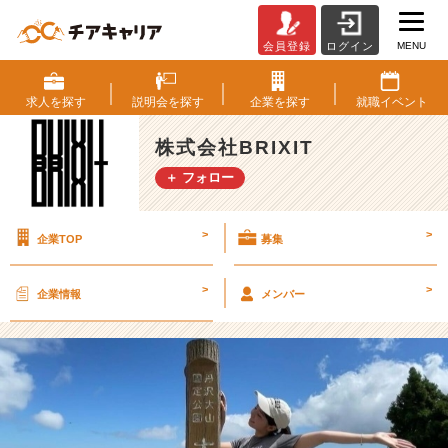
MENU
会員登録
ログイン
【新
卒
入
求人を
探す
説明会を
探す
企業を
探す
就職
イベント
社
1
株式会社BRIXIT
年
＋ フォロー
目】
私
が
>
>
企業TOP
募集
B
R
I
>
>
企業情報
メンバー
X
I
T
に
入
社
を