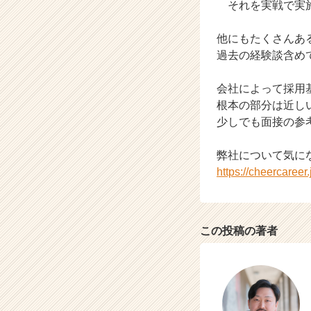
それを実戦で実
他にもたくさんあ
過去の経験談含め
会社によって採用
根本の部分は近し
少しでも面接の参
弊社について気に
https://cheercaree
この投稿の著者