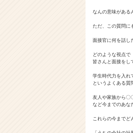
キ
なんの意味がある
ャ
リ
ア
ただ、この質問に
（C
h
面接官に何を話し
e
e
どのような視点で
r
皆さんと面接をし
C
a
r
学生時代力を入れ
e
というよくある質
e
r）
友人や家族から〇
など今までのあな
これらの今までど
「うちの会社の社