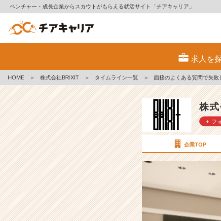
ベンチャー・成長企業からスカウトがもらえる就活サイト「チアキャリア」
面
接
求人を
の
よ
HOME
＞
株式会社BRIXIT
＞
タイムライン一覧
＞
面接のよくある質問で失敗
く
あ
る
株式
質
＋ フ
問
で
失
企業TOP
敗
し
な
い
た
め
に