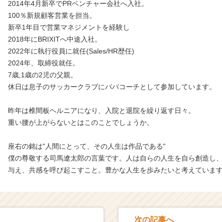
2014年4月新卒でPRベンチャー会社へ入社。
100％新規顧客営業を担当。
新卒1年目で営業マネジメントを経験し
2018年にBRIXITへ中途入社。
2022年に執行役員に就任(Sales/HR歴任)
2024年、取締役就任。
7歳,1歳の2児の父親。
休日は息子のサッカークラブにパパコーチとして参加しています。
昨年は椎間板ヘルニアになり、入院と退院を繰り返す日々。
重い腰が上がらないとはこのことでしょうか。
座右の銘は"人間にとって、その人生は作品である"
僕の尊敬する司馬遼太郎の言葉です。人は自らの人生を自ら創造し
与え、共感を呼び起こすこと。豊かな人生を歩みたいと考えていま
次の記事へ