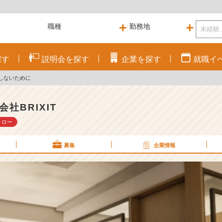
探す
説明会を
探す
企業を
探す
就職
イ
しないために
会社BRIXIT
ォロー
募集
企業情報