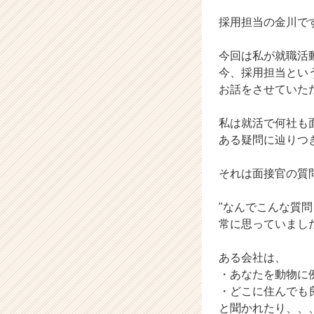
ャ
ー・
採用担当の金川で
成
長
今回は私が就職活
企
今、採用担当とい
業
お話をさせていた
か
ら
ス
私は就活で何社も
カ
ある疑問に辿りつ
ウ
ト
それは面接官の質
が
届
"なんでこんな質問
く
常に思っていまし
就
活
サ
ある会社は、
イ
・あなたを動物に
ト
・どこに住んでも
チ
と聞かれたり、、
ア