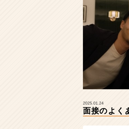
【株
式
会
社
B
R
I
X
I
T
の
タ
イ
ム
ラ
イ
ン】
2025.01.24
|
面接のよく
ベ
ン
チ