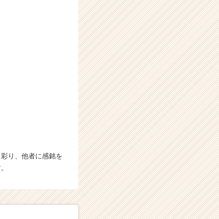
、彩り、他者に感銘を
す。