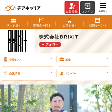
MENU
会員登録
ログイン
代
表
取
求人を
探す
説明会を
探す
企業を
探す
就職
イベント
締
役
株式会社BRIXIT
紹
＋ フォロー
介
【株
式
>
>
企業TOP
募集
会
社
B
>
>
企業情報
メンバー
R
I
X
I
T
の
タ