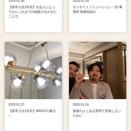
2025.01.30
2025.01.29
【新卒入社1年目】社会人になっ
オンサイトソリューション・EC事
てからこれまでの経験が生かせた
業部 取締役紹介
こと①
2025.01.27
2025.01.24
【新卒入社1年目】BRIXITの魅力
面接のよくある質問で失敗しない
✨
ために