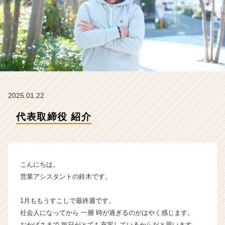
イ
ム
ラ
イ
ン】
|
ベ
ン
チ
2025.01.22
ャ
ー・
代表取締役 紹介
成
長
企
業
か
こんにちは。
ら
営業アシスタントの鈴木です。
ス
カ
1月ももうすこしで最終週です。
ウ
社会人になってから 一層 時が過ぎるのがはやく感じます。
ト
が
おかげさまで 毎日がとても充実しているからだと思います。