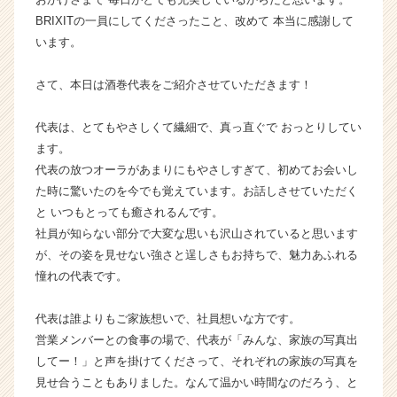
届
BRIXITの一員にしてくださったこと、改めて 本当に感謝して
く
います。
就
活
さて、本日は酒巻代表をご紹介させていただきます！
サ
イ
代表は、とてもやさしくて繊細で、真っ直ぐで おっとりしてい
ト
チ
ます。
ア
代表の放つオーラがあまりにもやさしすぎて、初めてお会いし
キ
た時に驚いたのを今でも覚えています。お話しさせていただく
ャ
と いつもとっても癒されるんです。
リ
社員が知らない部分で大変な思いも沢山されていると思います
ア
が、その姿を見せない強さと逞しさもお持ちで、魅力あふれる
（C
憧れの代表です。
h
e
e
代表は誰よりもご家族想いで、社員想いな方です。
r
営業メンバーとの食事の場で、代表が「みんな、家族の写真出
C
してー！」と声を掛けてくださって、それぞれの家族の写真を
a
見せ合うこともありました。なんて温かい時間なのだろう、と
r