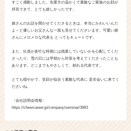
すごく感動しました。先輩方の温かくて素敵なご家族のお顔が
e
拝見できて、とても嬉しかったです。
e
r）
娘さんのお話を聞かせてくださるときは、本当にかわいいんだ
よ～と優しいお父さんな一面も見せてくださいます。可愛い娘
さんにメロメロな代表も とってもキュートです。
また、社員が多忙な時期には残業していないかを心配してくだ
さったり、雪の日には早朝から対策を考えてくださったことも
あります。どこまでもやさしくて、頼れる代表です。
とても穏やかで、笑顔が似合う素敵な代表に 是非会いに来てく
ださいね。
〈会社説明会情報〉
https://cheercareer.jp/company/seminar/3983