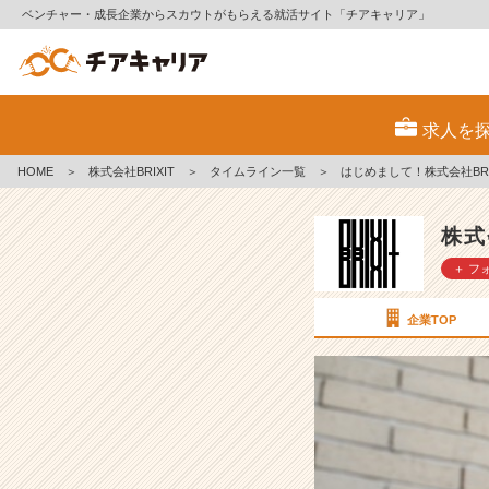
ベンチャー・成長企業からスカウトがもらえる就活サイト「チアキャリア」
は
じ
求人を
め
ま
HOME
＞
株式会社BRIXIT
＞
タイムライン一覧
＞
はじめまして！株式会社BRI
し
て！
株
株式
式
＋ フ
会
社
B
企業TOP
R
I
X
I
T
で
す