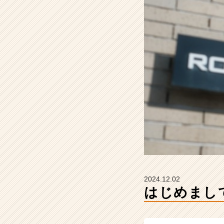
☺
【株
式
会
社
B
R
I
X
I
T
の
タ
イ
ム
ラ
イ
2024.12.02
ン】
はじめまして
|
ベ
ン