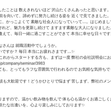
。
したことは 数えきれないほど 沢山たくさんあったと思います。
も前を向いて、諦めずに努力し続ける姿を 近くで見てきました。
に、かっこよくて 素敵な社会人になっていって…。はじめまし
けれど、魅力を更新し続けて ますます素敵な大人になりました
出逢えて、毎日一緒に過ごすことができて 本当に幸せな日々です
なさんは 就職活動中でしょうか。
ですか？ 毎日 本当にお疲れさまです…✨
 これからスタートする方も、まずは一度 弊社の会社説明会に
r.jp/company/seminar/3983
ても、とってもラフな雰囲気で行われるので お気軽な気持ちで
相談も大歓迎です！どうかひとりで悩まず 苦しまず、弊社のメ
りますので、温かい飲み物を飲んで 体も心も温かくお過ごしく
の新たな出逢いを、心より楽しみにしております✨