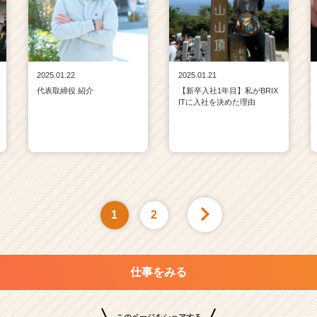
2025.01.22
2025.01.21
代表取締役 紹介
【新卒入社1年目】私がBRIX
ITに入社を決めた理由
1
2
仕事をみる