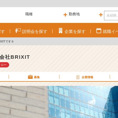
探す
説明会を
探す
企業を
探す
就職
イ
XITです☺
会社BRIXIT
ォロー
募集
企業情報