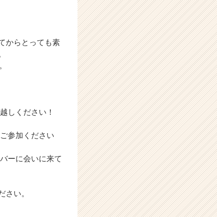
てからとっても素
。
。
お越しください！
 ご参加ください
ンバーに会いに来て
ださい。