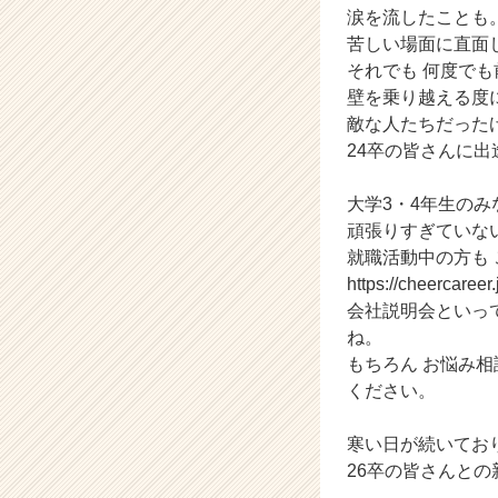
涙を流したことも
ア
苦しい場面に直面
キ
ャ
それでも 何度で
リ
壁を乗り越える度
ア
敵な人たちだった
（C
24卒の皆さんに
h
e
大学3・4年生のみ
e
頑張りすぎていない
r
C
就職活動中の方も
a
https://cheercaree
r
会社説明会といっ
e
ね。
e
もちろん お悩み
r）
ください。
寒い日が続いてお
26卒の皆さんと