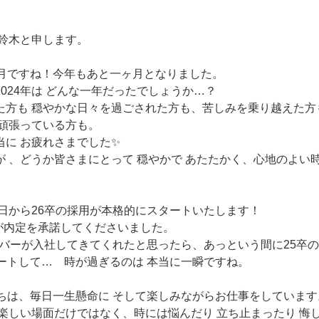
Tの鈴木と申します。
2月ですね！今年もあと一ヶ月となりました。
024年は どんな一年だったでしょうか…？
た方も 穏やかな日々を過ごされた方も、苦しみを乗り越えた方
に頑張っている方も。
当に お疲れさまでした✨
が 、どうか皆さまにとって 穏やかで あたたかく、心地のよい
本日から26卒の採用が本格的にスタートいたします！
名が内定を承諾してくださいました。
メンバーが入社してきてくれたと思ったら、あっという間に25卒
タートして… 時が過ぎるのは 本当に一瞬ですね。
たちは、毎日一生懸命に そして楽しみながらお仕事をしています
て楽しい場面だけではなく、時には悩んだり 立ち止まったり 悔