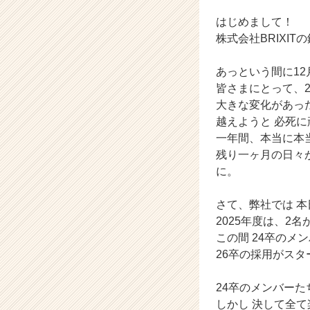
チ
ャ
はじめまして！
ー・
株式会社BRIXI
成
長
あっという間に1
企
皆さまにとって、2
業
大きな変化があっ
か
ら
越えようと 必死
ス
一年間、本当に本
カ
残り一ヶ月の日々
ウ
に。
ト
が
さて、弊社では 
届
2025年度は、2
く
就
この間 24卒の
活
26卒の採用がス
サ
イ
24卒のメンバー
ト
しかし 決して全
チ