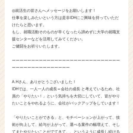
ン
チ
◎就活生の皆さんへメッセージをお願いします！
ャ
仕事を楽しみたいという方は是非IDHにご興味を持っていただ
ー・
けたらと思います。
成
もし、就職活動そのものが辛くなったら諦めずに大学の就職支
長
援センターなどを活用してみてください。
企
ご健闘をお祈りいたします。
業
か
ら
ーーーーーーーーーーーーーーーーーーーーーーーーーーーー
ス
ーーーーーーーーーーーーーーー
カ
ウ
A.Hさん、ありがとうございました！
ト
IDHでは、一人一人の成長＝会社の成長 と考えているため、社
が
員の「やりたい！」という気持ちを大切にしていて、皆がやり
届
たいことをやれるように、会社がバックアップをしています！
く
就
活
「やりたいことができる」と、モチベーションが上がって、技
サ
術が向上して、給与が上がって、選べる案件の幅増えて、そし
イ
てまたやりたいことがでてきて、、というように成長し続ける