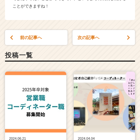
ト
ことができますね！
チ
ア
キ
ャ
リ
前の記事へ
次の記事へ
ア
（C
投稿一覧
h
e
e
r
C
a
r
e
e
r）
2024.06.21
2024.04.04