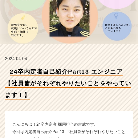
ニ
ア
【社
員
皆
が
そ
れ
ぞ
2024.04.04
れ
や
24卒内定者自己紹介Part13 エンジニア
り
た
【社員皆がそれぞれやりたいことをやってい
い
こ
ます！】
と
を
や
っ
こんにちは！24卒内定者 採用担当の吉成です。
て
い
今回は内定者自己紹介Part13 『社員皆がそれぞれやりたいこと
ま