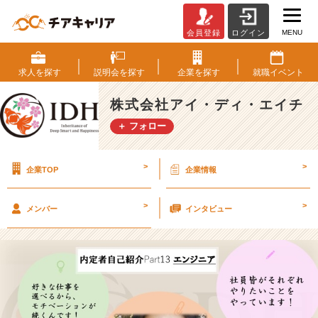
MENU
会員登録
ログイン
2
4
卒
求人を
探す
説明会を
探す
企業を
探す
就職
イベント
内
定
株式会社アイ・ディ・エイチ
者
＋ フォロー
自
己
紹
>
>
企業TOP
企業情報
介
P
a
>
>
メンバー
インタビュー
r
t
1
3
エ
ン
ジ