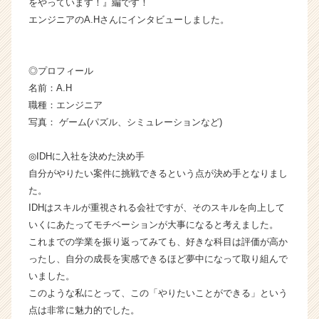
をやっています！』編です！
す！】
エンジニアのA.Hさんにインタビューしました。
【株
式
会
◎プロフィール
社
名前：A.H
ア
イ・
職種：エンジニア
デ
写真： ゲーム(パズル、シミュレーションなど)
ィ・
エ
◎IDHに入社を決めた決め手
イ
自分がやりたい案件に挑戦できるという点が決め手となりまし
チ
た。
の
IDHはスキルが重視される会社ですが、そのスキルを向上して
タ
イ
いくにあたってモチベーションが大事になると考えました。
ム
これまでの学業を振り返ってみても、好きな科目は評価が高か
ラ
ったし、自分の成長を実感できるほど夢中になって取り組んで
イ
いました。
ン】
このような私にとって、この「やりたいことができる」という
|
点は非常に魅力的でした。
ベ