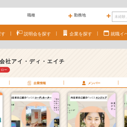
探す
説明会を
探す
企業を
探す
就職
イ
会社アイ・ディ・エイチ
ォロー
企業情報
メンバー