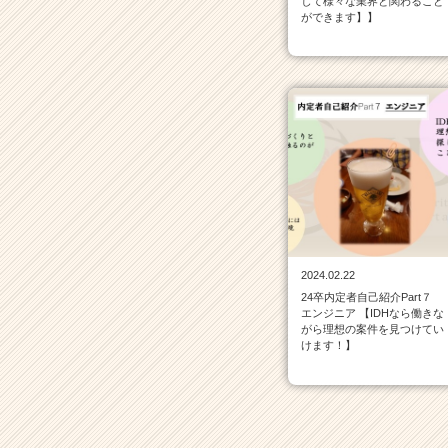
して様々な業界と関わること
就
ができます】】
活
サ
イ
ト
チ
ア
キ
ャ
リ
ア
（C
h
e
2024.02.22
e
24卒内定者自己紹介Part７
エンジニア 【IDHなら働きな
r
がら理想の案件を見つけてい
C
けます！】
a
r
e
e
r）