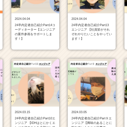
2024.04.04
2024.04.04
24卒内定者自己紹介Part14コ
24卒内定者自己紹介Part13
ーディネーター【エンジニア
エンジニア 【社員皆がそれ
の案件参画をサポートしま
ぞれやりたいことをやってい
す！】
ます！】
2024.03.15
2024.03.05
24卒内定者自己紹介Part10エ
24卒内定者自己紹介Part９エ
ンジニア 【IDHはとにかくエ
ンジニア【興味のあることに