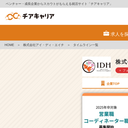
ベンチャー・成長企業からスカウトがもらえる就活サイト「チアキャリア」
株
式
求人を
会
社
HOME
＞
株式会社アイ・ディ・エイチ
＞
タイムライン一覧
ア
イ・
デ
株式
ィ・
＋ フ
エ
イ
チ
企業TOP
の
タ
イ
ム
ラ
イ
ン