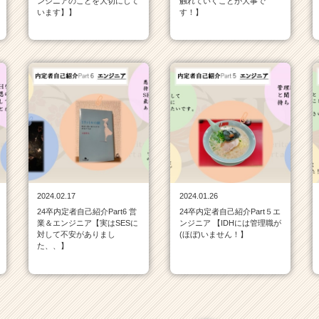
ンジニアのことを大切にして
触れていくことが大事で
います】】
す！】
2024.02.17
2024.01.26
24卒内定者自己紹介Part6 営
24卒内定者自己紹介Part５エ
業＆エンジニア【実はSESに
ンジニア 【IDHには管理職が
対して不安がありまし
(ほぼ)いません！】
た、、】