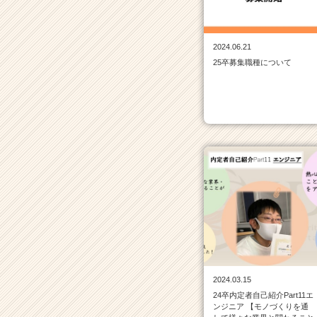
一
覧
|
2024.06.21
ベ
25卒募集職種について
ン
チ
ャ
ー・
成
長
企
業
か
ら
ス
カ
ウ
ト
が
2024.03.15
届
24卒内定者自己紹介Part11エ
く
ンジニア 【モノづくりを通