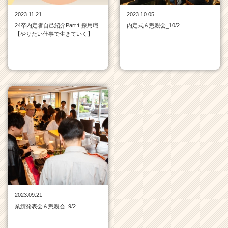
サ
2023.11.21
2023.10.05
イ
24卒内定者自己紹介Part１採用職
内定式＆懇親会_10/2
ト
【やりたい仕事で生きていく】
チ
ア
キ
ャ
リ
ア
（C
h
e
e
r
C
a
r
e
2023.09.21
e
業績発表会＆懇親会_9/2
r）