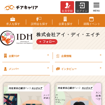
MENU
会員登録
ログイン
株
式
会
求人を
探す
説明会を
探す
企業を
探す
就職
イベント
社
ア
株式会社アイ・ディ・エイチ
イ・
＋ フォロー
デ
ィ・
エ
>
>
企業TOP
企業情報
イ
チ
の
>
>
メンバー
インタビュー
タ
イ
ム
ラ
イ
ン
一