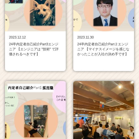
覧
|
ベ
ン
チ
ャ
2023.12.12
2023.11.30
ー・
24卒内定者自己紹介Part3エンジ
24卒内定者自己紹介Part２エンジ
成
ニア 【エンジニアは "技術" で評
ニア 【マイナスイメージを感じな
長
価されるべきです】
かったことが入社の決め手です】
企
業
か
ら
ス
カ
ウ
ト
が
届
く
就
活