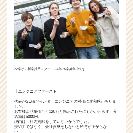
業
か
ら
ス
カ
ウ
ト
が
届
く
就
22卒から新卒採用スタート!24卒/25卒募集中です！
活
サ
イ
ト
┃エンジニアファースト
チ
代表がSE職だった頃、エンジニアの対価に違和感がありま
ア
した。
キ
お客様より単価半月120万と掲示されたにもかかわらず、昇
ャ
給額は5000円。
理由は、社内貢献をしていないからでした。
リ
技術力ではなく、会社貢献をしないと給与が上がらな
ア
い、、、。