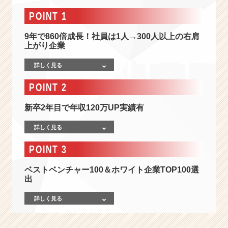
O
準
POINT 1
備
中
9年で860倍成長！社員は1人→300人以上の右肩
×
上がり企業
自
詳しく見る
由
な
POINT 2
社
風
新卒2年目で年収120万UP実績有
×
成
詳しく見る
長
性！
POINT 3
社
員
ベストベンチャー100＆ホワイト企業TOP100選
の
出
「や
り
詳しく見る
た
い
こ