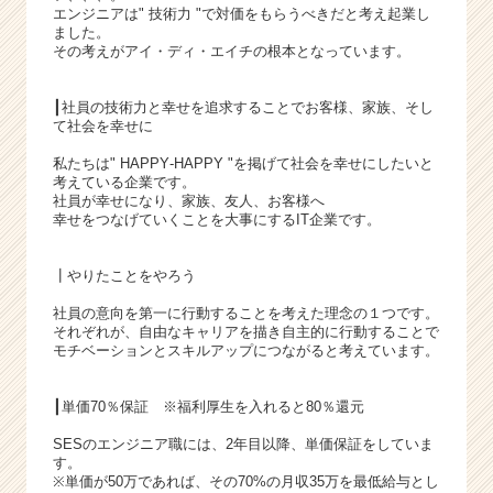
（C
エンジニアは" 技術力 "で対価をもらうべきだと考え起業し
h
ました。
e
その考えがアイ・ディ・エイチの根本となっています。
e
r
┃社員の技術力と幸せを追求することでお客様、家族、そし
C
て社会を幸せに
a
私たちは" HAPPY‐HAPPY "を掲げて社会を幸せにしたいと
r
考えている企業です。
e
社員が幸せになり、家族、友人、お客様へ
e
幸せをつなげていくことを大事にするIT企業です。
r）
┃やりたことをやろう
社員の意向を第一に行動することを考えた理念の１つです。
それぞれが、自由なキャリアを描き自主的に行動することで
モチベーションとスキルアップにつながると考えています。
┃単価70％保証 ※福利厚生を入れると80％還元
SESのエンジニア職には、2年目以降、単価保証をしていま
す。
※単価が50万であれば、その70%の月収35万を最低給与とし