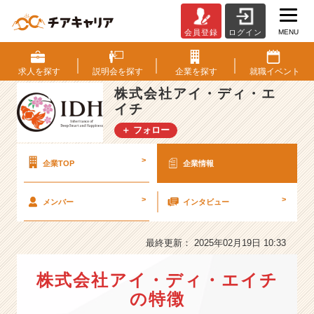
MENU
会員登録
ログイン
株
式
会
求人を
探す
説明会を
探す
企業を
探す
就職
イベント
社
株式会社アイ・ディ・エ
ア
イチ
イ・
デ
＋ フォロー
ィ・
エ
>
企業TOP
企業情報
イ
チ
の
>
>
メンバー
インタビュー
会
社
最終更新： 2025年02月19日 10:33
情
報
-
株式会社アイ・ディ・エイチ
I
の特徴
P