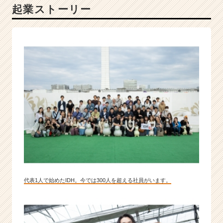
起業ストーリー
と」
全
力
支
援
I
T
ベ
ン
チ
ャ
ー
|
ベ
ン
チ
ャ
代表1人で始めたIDH。今では300人を超える社員がいます。
ー・
成
長
企