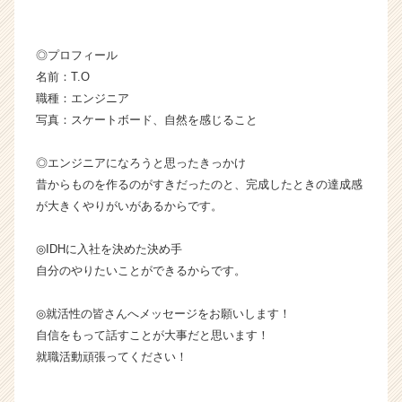
社
ア
イ・
◎プロフィール
デ
名前：T.O
ィ・
職種：エンジニア
エ
写真：スケートボード、自然を感じること
イ
チ
◎エンジニアになろうと思ったきっかけ
の
昔からものを作るのがすきだったのと、完成したときの達成感
タ
イ
が大きくやりがいがあるからです。
ム
ラ
◎IDHに入社を決めた決め手
イ
自分のやりたいことができるからです。
ン】
|
◎就活性の皆さんへメッセージをお願いします！
ベ
自信をもって話すことが大事だと思います！
ン
チ
就職活動頑張ってください！
ャ
ー・