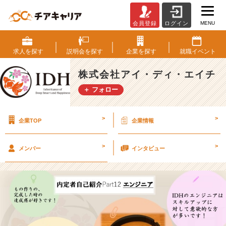
MENU
会員登録
ログイン
2
4
卒
求人を
探す
説明会を
探す
企業を
探す
就職
イベント
内
定
株式会社アイ・ディ・エイチ
者
＋ フォロー
自
己
紹
>
>
企業TOP
企業情報
介
P
a
>
>
メンバー
インタビュー
r
t
1
2
エ
ン
ジ