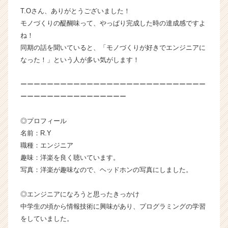
成
T.Oさん、ありがとうございました！
長
モノづくりの醍醐味って、やっぱり完成した時の達成感ですよ
企
ね！
業
同期の話を聞いていると、「モノづくりが好きでエンジニアに
か
ら
なった！」という人が多い気がします！
ス
カ
ーーーーーーーーーーーーーーーーーーーーーーーーーーーー
ウ
ーーーーーーーーーーーーーーーー
ト
が
◎プロフィール
届
名前：R.Y
く
就
職種：エンジニア
活
趣味：洋楽を良く聴いています。
サ
写真：洋楽が趣味なので、ヘッドホンの写真にしました。
イ
ト
◎エンジニアになろうと思ったきっかけ
チ
中学生の頃から情報技術に興味があり、プログラミングの学習
ア
をしていました。
キ