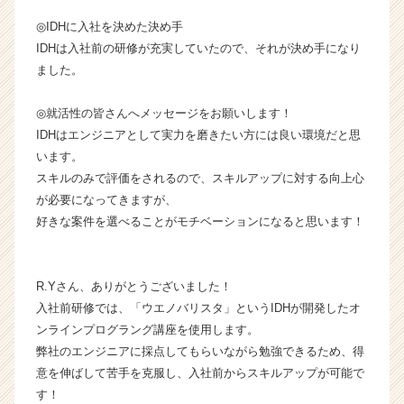
ャ
リ
◎IDHに入社を決めた決め手
ア
IDHは入社前の研修が充実していたので、それが決め手になり
（C
ました。
h
e
◎就活性の皆さんへメッセージをお願いします！
e
IDHはエンジニアとして実力を磨きたい方には良い環境だと思
r
C
います。
a
スキルのみで評価をされるので、スキルアップに対する向上心
r
が必要になってきますが、
e
好きな案件を選べることがモチベーションになると思います！
e
r）
R.Yさん、ありがとうございました！
入社前研修では、「ウエノバリスタ」というIDHが開発したオ
ンラインプログラング講座を使用します。
弊社のエンジニアに採点してもらいながら勉強できるため、得
意を伸ばして苦手を克服し、入社前からスキルアップが可能で
す！