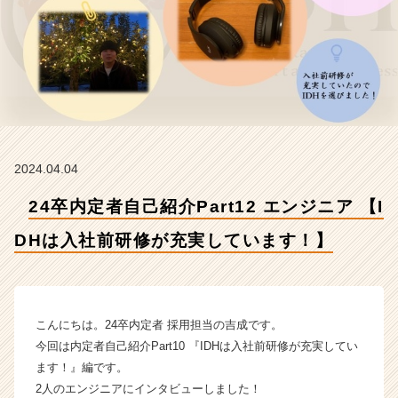
ニ
ア
【I
D
H
は
入
社
前
2024.04.04
研
修
24卒内定者自己紹介Part12 エンジニア 【I
が
充
DHは入社前研修が充実しています！】
実
し
て
い
ま
こんにちは。24卒内定者 採用担当の吉成です。
す！】
今回は内定者自己紹介Part10 『IDHは入社前研修が充実してい
【株
ます！』編です。
式
2人のエンジニアにインタビューしました！
会