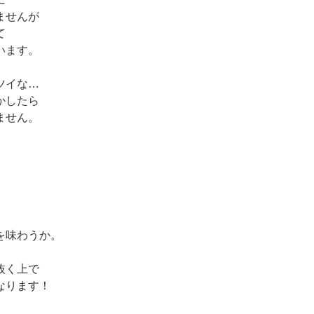
ませんが
て
います。
ツイな…
かしたら
ません。
を味わうか。
抜く上で
なります！