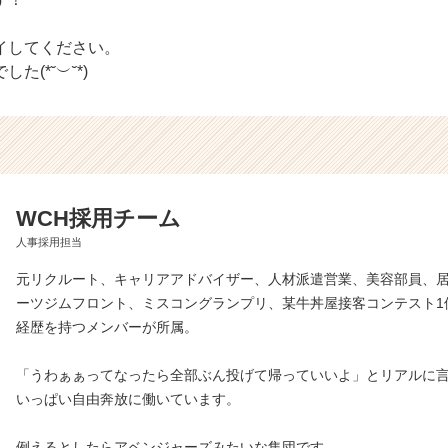
イしてください。
た(*˘︶˘*)
WCH採用チーム
人事採用担当
元リクルート、キャリアアドバイザー、人材派遣営業、美容部員、
ーツジムフロント、ミスコングランプリ、某牛丼屋接客コンテスト1
経歴を持つメンバーが所属。
「うわぁぁってなったら全部ぶん投げて帰っていいよ」とリアルに
いっぱい自由奔放に働いています。
例えるとしたらアベンジャーズみたいな集団です。