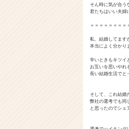
そん時に気が合う
就
君たちはいい夫婦
活
サ
イ
＝＝＝＝＝＝＝＝
ト
チ
私、結婚してます
ア
本当によく分かり
キ
ャ
辛いときもキツイ
リ
ア
お互いを思いやれ
（C
長い結婚生活でと
h
e
e
そして、これ結婚
r
弊社の選考でも同
C
と思ったのでシェ
a
r
e
e
選考でハイキング