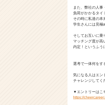
また、弊社の人事
負荷がかかるタイ
その時に私達の本
学生さんには見極
そしてお互いに乗
マッチング度が高
内定！というふう
選考で一体何をす
気になる人はエン
チャレンジしてく
▼エントリーはこち
https://cheercaree