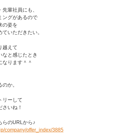
・先輩社員にも、
ミングがあるので
来の姿を
めていただきたい。
り越えて
いなと感じたとき
になります＾＾
るのか。
トリーして
ださいね！
らのURLから♪
r.jp/company/offer_index/3885