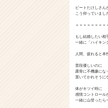
ラ
イ
ビートたけしさん
ン】
こう仰っていまし
|
ベ
＝＝＝＝＝＝＝＝
ン
チ
もし結婚したい相
ャ
ー・
一緒に「ハイキン
成
長
人間、疲れると本
企
業
普段優しいのに
か
露骨に不機嫌にな
ら
置いてかれそうに
ス
カ
ウ
体がキツイ時に
ト
感情コントロール
が
一緒に山登ったら
届
く