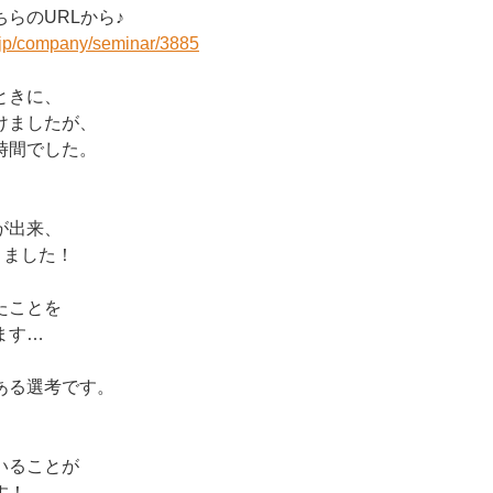
らのURLから♪
r.jp/company/seminar/3885
ときに、
けましたが、
時間でした。
が出来、
りました！
たことを
ます…
ある選考です。
、
いることが
す！