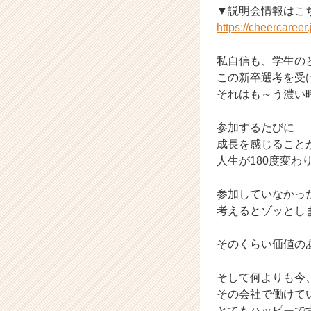
▼説明会情報はこち
https://cheercaree
私自信も、学生の
この新卒選考を受
それはも～う濃い
参加するたびに
成長を感じること
人生が180度変わ
参加していなかっ
考えるとゾッとし
そのくらい価値の
そして何よりも今
その会社で働けて
とてもハッピーで