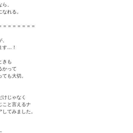
なら、
になれる。
＝＝＝＝＝＝＝＝
が、
ます…！
ときも
るかって
っても大切。
だけじゃなく
じこと言えるナ
アしてみました。
に