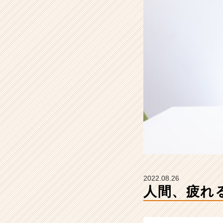
会
社
ウ
ィ
ン
キ
ュ
ー
ブ
ホ
ー
ル
デ
ィ
ン
グ
ス
2022.08.26
の
人間、疲れ
タ
イ
ム