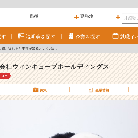
探す
説明会を
探す
企業を
探す
就職
イ
人間、疲れると本性が出るというお話。
会社ウィンキューブホールディングス
ォロー
募集
企業情報