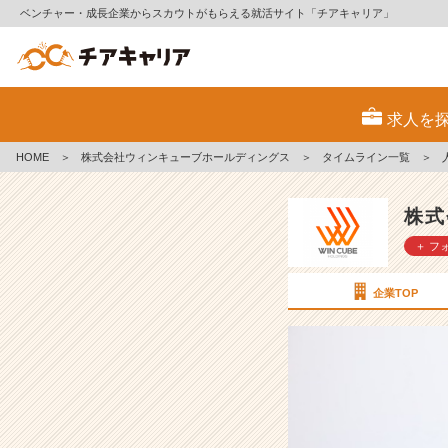
ベンチャー・成長企業からスカウトがもらえる就活サイト「チアキャリア」
人
間、
求人を
疲
れ
HOME
＞
株式会社ウィンキューブホールディングス
＞
タイムライン一覧
＞
る
と
本
株式
性
＋ フ
が
出
る
企業TOP
と
い
う
お
話。
【株
式