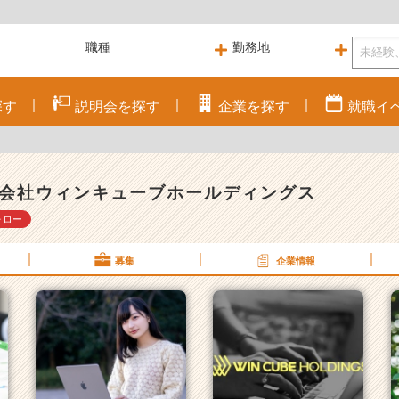
探す
説明会を
探す
企業を
探す
就職
イ
会社ウィンキューブホールディングス
ォロー
募集
企業情報