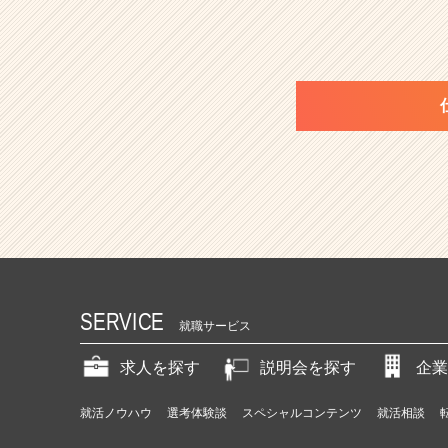
e
r
C
a
r
e
e
r）
SERVICE
就職サービス
求人を探す
説明会を探す
企業
就活ノウハウ
選考体験談
スペシャルコンテンツ
就活相談