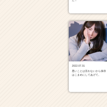
た！
ら
ス
カ
ウ
ト
が
届
く
就
活
サ
イ
ト
チ
2022.07.31
ア
悪いことは言わないから保存
はこまめにしてあげて。
キ
ャ
リ
ア
（C
h
e