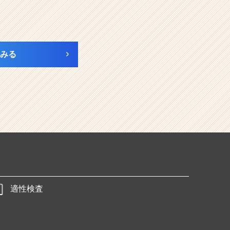
みる
適性検査