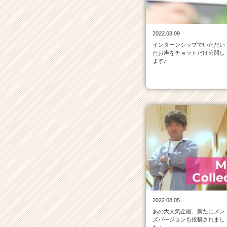
ス
の
タ
2022.08.09
イ
インターンシップでいただい
ム
たお声をチョットだけ公開し
ラ
ます♪
イ
ン
一
覧
|
ベ
ン
チ
ャ
ー・
成
長
企
2022.08.05
業
あの大人気企画、新たにメン
か
ズバージョンも投稿されまし