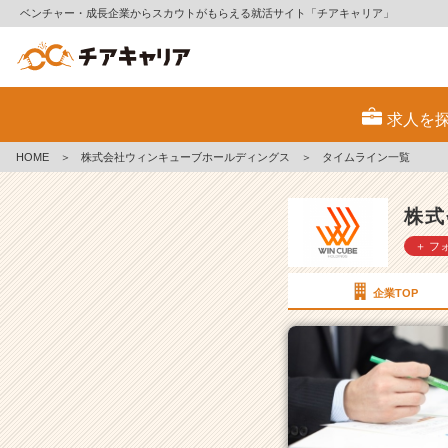
ベンチャー・成長企業からスカウトがもらえる就活サイト「チアキャリア」
株
式
求人を
会
社
HOME
＞
株式会社ウィンキューブホールディングス
＞
タイムライン一覧
ウ
ィ
ン
株式
キ
＋ フ
ュ
ー
ブ
企業TOP
ホ
ー
ル
デ
ィ
ン
グ