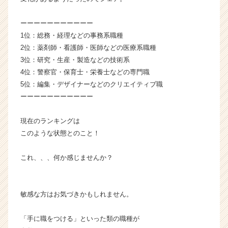
ー・
成
ーーーーーーーーーーー
長
1位：総務・経理などの事務系職種
企
2位：薬剤師・看護師・医師などの医療系職種
業
か
3位：研究・生産・製造などの技術系
ら
4位：警察官・保育士・栄養士などの専門職
ス
5位：編集・デザイナーなどのクリエイティブ職
カ
ーーーーーーーーーーー
ウ
ト
現在のランキングは
が
このような状態とのこと！
届
く
就
これ、、、何か感じませんか？
活
サ
イ
敏感な方はお気づきかもしれません。
ト
チ
「手に職をつける」といった類の職種が
ア