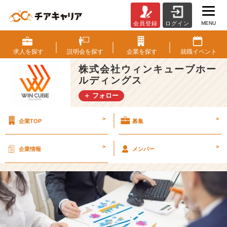
MENU
会員登録
ログイン
実
際
の
求人を
探す
説明会を
探す
企業を
探す
就職
イベント
就
株式会社ウィンキューブホー
活
ルディングス
生
を
＋ フォロー
対
象
>
>
企業TOP
募集
と
し
た
>
>
企業情報
メンバー
人
気
職
種
ラ
ン
キ