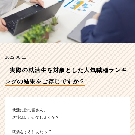
ン
グ
の
結
果
を
ご
存
じ
2022.08.11
で
す
実際の就活生を対象とした人気職種ランキ
か？
【株
ングの結果をご存じですか？
式
会
社
ウ
ィ
就活に励む皆さん。
ン
進捗はいかがでしょうか？
キ
ュ
就活をするにあたって、
ー