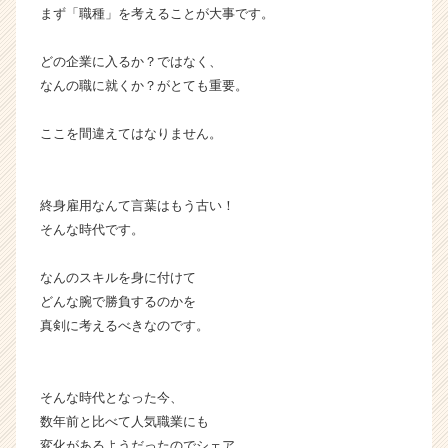
まず「職種」を考えることが大事です。
ブ
ホ
ー
どの企業に入るか？ではなく、
ル
なんの職に就くか？がとても重要。
デ
ィ
ここを間違えてはなりません。
ン
グ
ス
終身雇用なんて言葉はもう古い！
の
タ
そんな時代です。
イ
ム
なんのスキルを身に付けて
ラ
どんな腕で勝負するのかを
イ
真剣に考えるべきなのです。
ン】
|
ベ
ン
そんな時代となった今、
チ
数年前と比べて人気職業にも
ャ
変化があるようだったのでシェア。