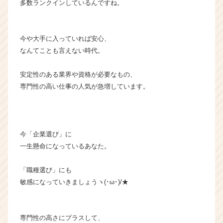
キ
多数ランクインしているんですね。
ャ
リ
ア
今や大手に入っていれば安心、
（C
なんてことも言えない時代。
h
e
安定性のある業界や資格が必要なもの、
e
r
専門性の高い仕事の人気が急増しています。
C
a
r
e
今「企業選び」に
e
一生懸命になっているあなた。
r）
「職種選び」にも
敏感になっていきましょうヽ(･ω･)/★
専門性の高さにプラスして、