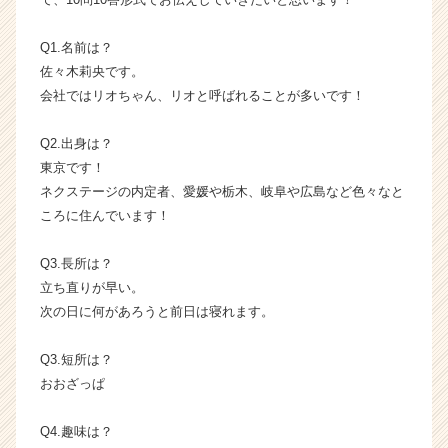
イ
ン】
Q1.名前は？
|
佐々木莉央です。
ベ
会社ではリオちゃん、リオと呼ばれることが多いです！
ン
チ
Q2.出身は？
ャ
ー・
東京です！
成
ネクステージの内定者、愛媛や栃木、岐阜や広島など色々なと
長
ころに住んでいます！
企
業
Q3.長所は？
か
立ち直りが早い。
ら
次の日に何があろうと前日は寝れます。
ス
カ
ウ
Q3.短所は？
ト
おおざっぱ
が
届
Q4.趣味は？
く