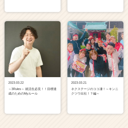
2023.03.22
2023.03.21
～3Rules～ 就活生必見！！目標達
ネクステージのココ凄！～キンニ
成のためのMyルール
クツウ出社！？編～