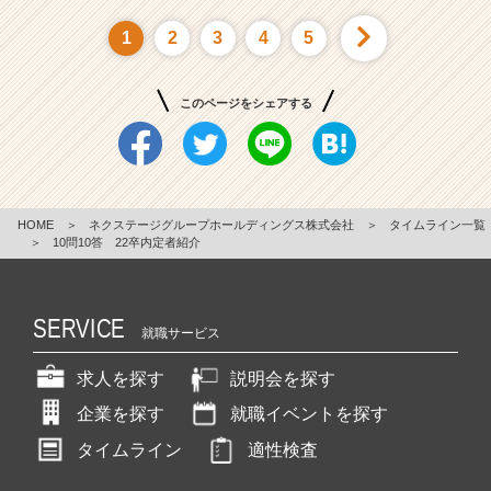
1
2
3
4
5
このページをシェアする
HOME
＞
ネクステージグループホールディングス株式会社
＞
タイムライン一覧
＞
10問10答 22卒内定者紹介
SERVICE
就職サービス
求人を探す
説明会を探す
企業を探す
就職イベントを探す
タイムライン
適性検査