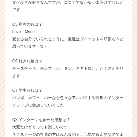
食べ歩きが好きなんですが、コロナでなかなか出歩けず悲しい
就
です、、、
活
サ
イ
Q5.座右の銘は？
ト
Love Myself
チ
愛せる自分でいられるように、最近はダイエットを頑張ろうと
ア
思っています（笑）
キ
ャ
Q6.好きな物は？
リ
ア
チーズケーキ、モンブラン、タン、ネギトロ、、たくさんあり
（C
ます！
h
e
Q7.学生時代は？
e
パン屋、カフェ、バーなど色々なアルバイトや長期のインター
r
ンシップに参加していました！
C
a
r
Q8.インターンを始めた感想は？
e
大変だけどとっても楽しいです！
e
ネクステージの社員の方はみんな明るく元気で肯定的なのでよ