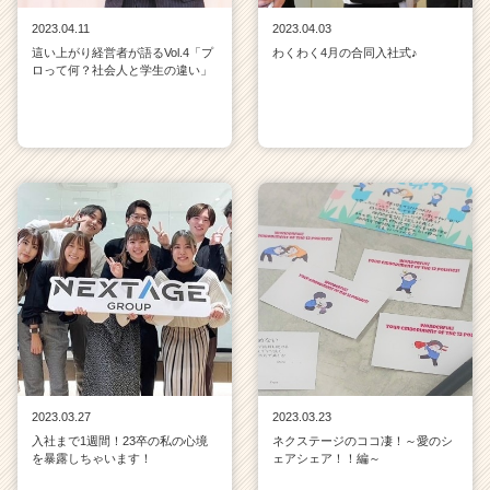
2023.04.11
2023.04.03
這い上がり経営者が語るVol.4「プ
わくわく4月の合同入社式♪
ロって何？社会人と学生の違い」
2023.03.27
2023.03.23
入社まで1週間！23卒の私の心境
ネクステージのココ凄！～愛のシ
を暴露しちゃいます！
ェアシェア！！編～