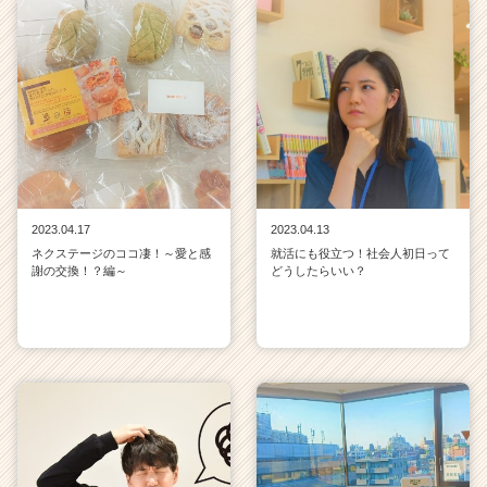
2023.04.17
2023.04.13
ネクステージのココ凄！～愛と感
就活にも役立つ！社会人初日って
謝の交換！？編～
どうしたらいい？