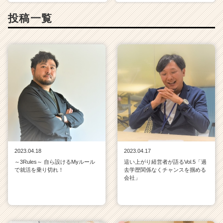
投稿一覧
2023.04.18
2023.04.17
～3Rules～ 自ら設けるMyルール
這い上がり経営者が語るVol.5「過
で就活を乗り切れ！
去学歴関係なくチャンスを掴める
会社」