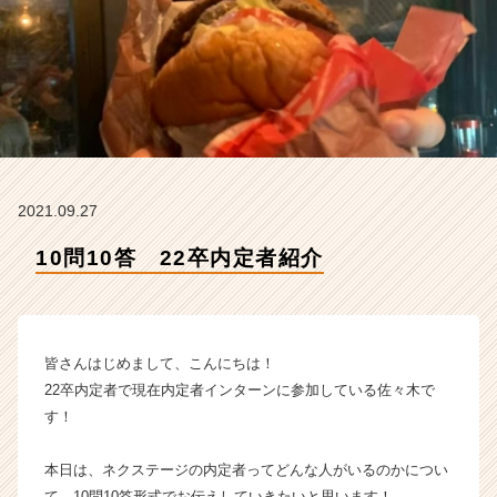
ジ
グ
ル
ー
プ
ホ
ー
ル
デ
2021.09.27
ィ
ン
10問10答 22卒内定者紹介
グ
ス
株
式
会
皆さんはじめまして、こんにちは！
社
22卒内定者で現在内定者インターンに参加している佐々木で
の
す！
タ
イ
本日は、ネクステージの内定者ってどんな人がいるのかについ
ム
ラ
て、10問10答形式でお伝えしていきたいと思います！