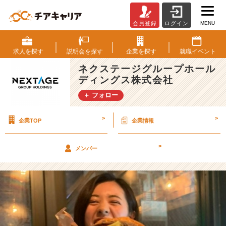
MENU
会員登録
ログイン
1
0
問
求人を
探す
説明会を
探す
企業を
探す
就職
イベント
1
ネクステージグループホール
0
ディングス株式会社
答
2
＋ フォロー
2
卒
>
>
企業TOP
企業情報
内
定
者
>
メンバー
紹
介
【ネ
ク
ス
テ
ー