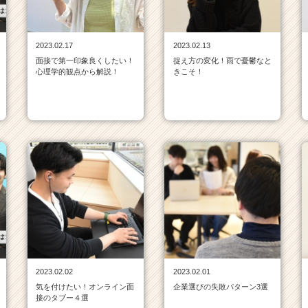
2023.02.17
2023.02.13
面接で第一印象良くしたい！
捉え方の変化！雨で憂鬱なと
心理学的観点から解説！
きこそ！
2023.02.02
2023.02.01
気を付けたい！オンライン面
企業選びの失敗パターン3選
接のタブー４選