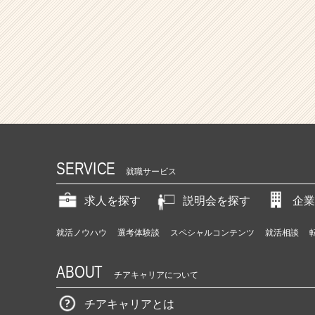
（C
h
e
e
r
C
a
r
e
e
r）
SERVICE
就職サービス
求人を探す
説明会を探す
企業
就活ノウハウ
選考体験談
スペシャルコンテンツ
就活相談
ABOUT
チアキャリアについて
チアキャリアとは