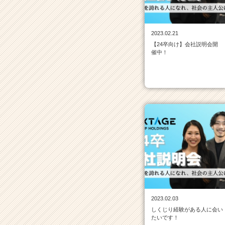
株
式
会
2023.02.21
社
【24卒向け】会社説明会開
の
催中！
タ
イ
ム
ラ
イ
ン
一
覧
|
ベ
ン
チ
ャ
ー・
2023.02.03
成
しくじり経験がある人に会い
長
たいです！