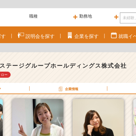
探す
説明会を
探す
企業を
探す
就職
イ
ステージグループホールディングス株式会社
ォロー
P
企業情報