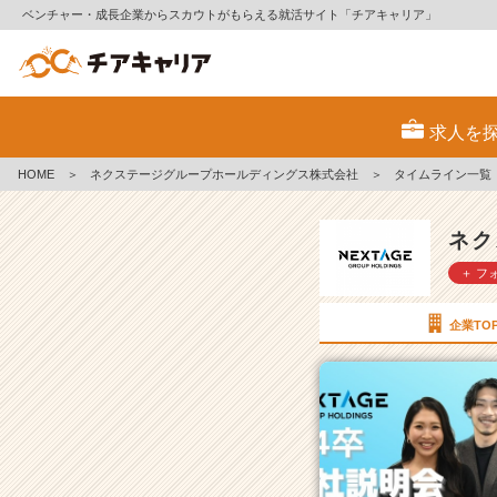
ベンチャー・成長企業からスカウトがもらえる就活サイト「チアキャリア」
ネ
ク
求人を
ス
テ
HOME
＞
ネクステージグループホールディングス株式会社
＞
タイムライン一覧
ー
ジ
グ
ネク
ル
＋ フ
ー
プ
ホ
企業TO
ー
ル
デ
ィ
ン
グ
ス