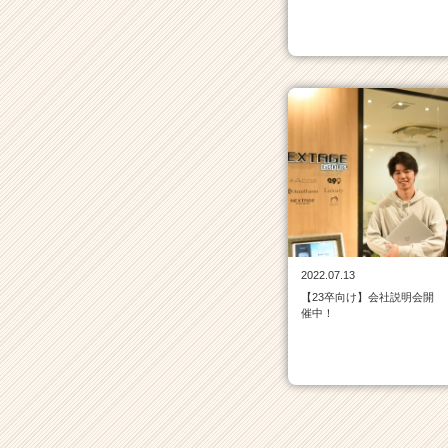
企
業
か
ら
ス
カ
ウ
ト
が
届
く
就
活
サ
2022.07.13
イ
【23卒向け】会社説明会開
催中！
ト
チ
ア
キ
ャ
リ
ア