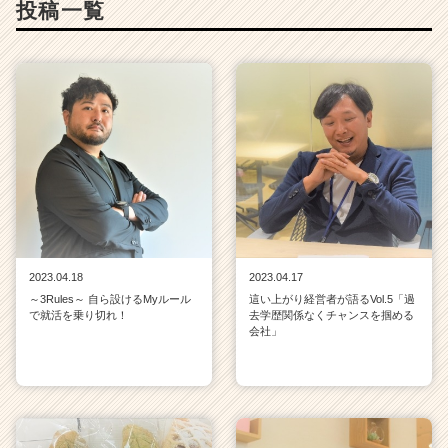
投稿一覧
2023.04.18
2023.04.17
～3Rules～ 自ら設けるMyルール
這い上がり経営者が語るVol.5「過
で就活を乗り切れ！
去学歴関係なくチャンスを掴める
会社」