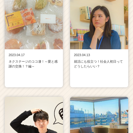
2023.04.17
2023.04.13
ネクステージのココ凄！～愛と感
就活にも役立つ！社会人初日って
謝の交換！？編～
どうしたらいい？