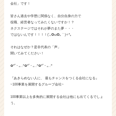
会社」です！
ー
プ
ホ
皆さん過去や学歴に関係なく、自分自身の力で
ー
役職、経営者なってみたくないですか！？
ル
ネクステージではそれが夢のまた夢・・・
デ
ではないんです！！！！(´｡✪ω✪｡｀)✧*。
ィ
ン
それはなぜか？是非代表の「声」
グ
聞いてみてください！
ス
株
式
✿*ﾟ･.｡.:*✿*ﾟ･.｡.:*✿*ﾟ･.｡.:*
会
社
『あきらめない人に、 最もチャンスをつくる会社になる』
の
~100事業を展開するグループ会社~
タ
イ
100事業以上を多角的に展開する会社は他にも出てくるでしょ
ム
ラ
う。
イ
ン】