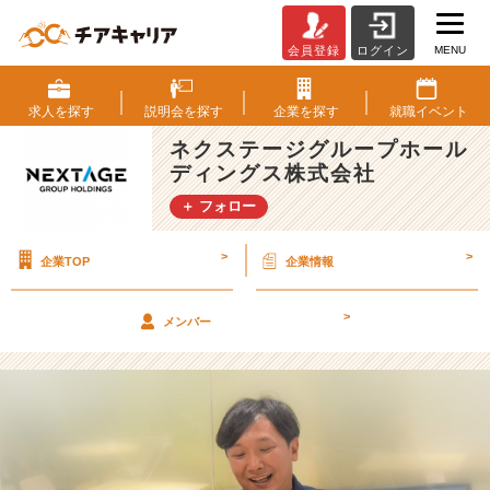
MENU
会員登録
ログイン
這
い
上
求人を
探す
説明会を
探す
企業を
探す
就職
イベント
が
ネクステージグループホール
り
ディングス株式会社
経
営
＋ フォロー
者
が
>
>
企業TOP
企業情報
語
る
V
>
メンバー
o
l.
5
「過
去
学
歴