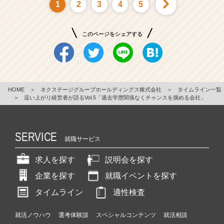
1
2
3
4
5
このページをシェアする
HOME
＞
ネクステージグループホールディングス株式会社
＞
タイムライン一覧
＞
這い上がり経営者が語るVol.5「過去学歴関係なくチャンスを掴める会社」
SERVICE
就職サービス
求人を探す
説明会を探す
企業を探す
就職イベントを探す
タイムライン
適性検査
就活ノウハウ
選考体験談
スペシャルコンテンツ
就活相談