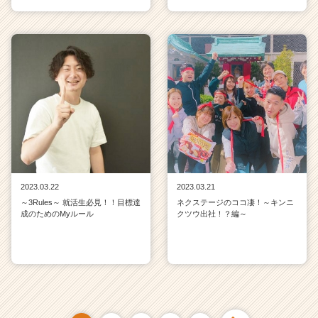
2023.03.22
2023.03.21
～3Rules～ 就活生必見！！目標達
ネクステージのココ凄！～キンニ
成のためのMyルール
クツウ出社！？編～