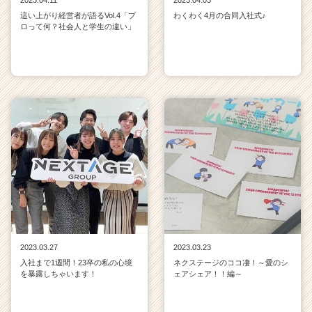
這い上がり経営者が語るVol.4「プ
わくわく4月の合同入社式♪
ロって何？社会人と学生の違い」
2023.03.27
2023.03.23
入社まで1週間！23卒の私の心境
ネクステージのココ凄！～愛のシ
を暴露しちゃいます！
ェアシェア！！編～