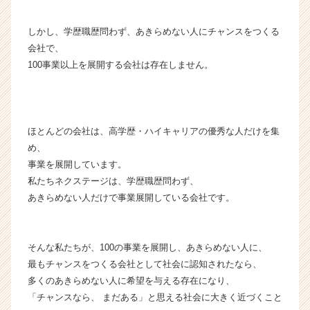
|
ベ
しかし、学歴職歴問わず、あきらめない人にチャンスをつくる
ン
会社で、
チ
100事業以上を展開する会社は存在しません。
ャ
ー・
成
長
企
ほとんどの会社は、高学歴・ハイキャリアの優秀な人だけを集
業
め、
か
事業を展開しています。
ら
私たちネクステージは、学歴職歴問わず、
ス
カ
あきらめない人だけで事業展開している会社です。
ウ
ト
が
そんな私たちが、100の事業を展開し、あきらめない人に、
届
最もチャンスをつくる会社として社会に認知されたなら、
く
多くのあきらめない人に希望を与える存在になり、
就
「チャンスなら、 まだある」と思える社会に大きく近づくこと
活