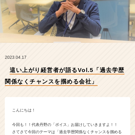
関
係
な
く
チ
ャ
ン
ス
を
2023.04.17
掴
め
這い上がり経営者が語るVol.5「過去学歴
る
会
関係なくチャンスを掴める会社」
社」
【ネ
ク
ス
テ
こんにちは！
ー
ジ
今回も！！代表丹野の「ボイス」お届けしていきますよ！！
グ
さてさて今回のテーマは「過去学歴関係なくチャンスを掴める
ル