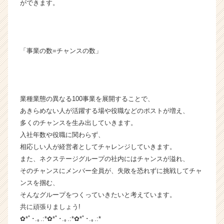
サ
ができます。
イ
ト
チ
ア
「事業の数=チャンスの数」
キ
ャ
リ
ア
（C
業種業態の異なる100事業を展開することで、
h
あきらめない人が活躍する場や役職などのポストが増え、
e
多くのチャンスを生み出していきます。
e
入社年数や役職に関わらず、
r
相応しい人が経営者としてチャレンジしていきます。
C
また、ネクステージグループの社内にはチャンスが溢れ、
a
r
そのチャンスにメンバー全員が、失敗を恐れずに挑戦してチャ
e
ンスを掴む、
e
そんなグループをつくっていきたいと考えています。
r）
共に頑張りましょう!
✿*ﾟ･.｡.:*✿*ﾟ･.｡.:*✿*ﾟ･.｡.:*