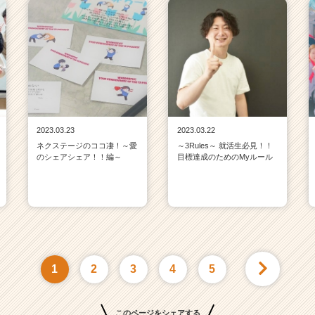
2023.03.23
2023.03.22
ネクステージのココ凄！～愛
～3Rules～ 就活生必見！！
のシェアシェア！！編～
目標達成のためのMyルール
1
2
3
4
5
このページをシェアする