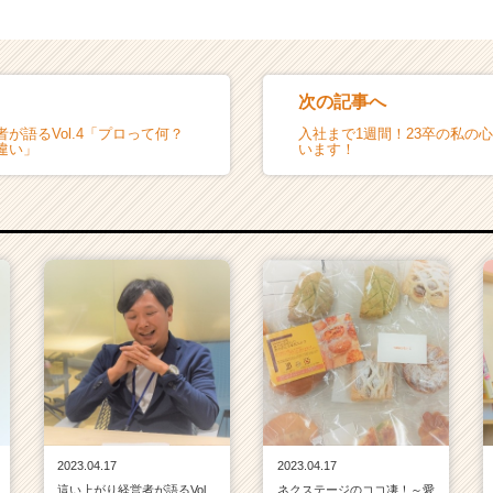
次の記事へ
が語るVol.4「プロって何？
入社まで1週間！23卒の私の
違い」
います！
2023.04.17
2023.04.17
這い上がり経営者が語るVol.
ネクステージのココ凄！～愛