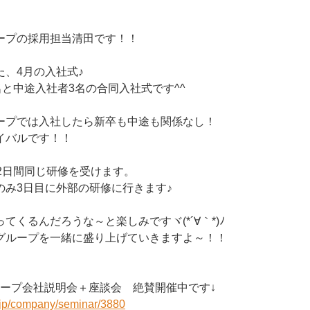
ープの採用担当清田です！！
た、4月の入社式♪
名と中途入社者3名の合同入社式です^^
ープでは入社したら新卒も中途も関係なし！
イバルです！！
2日間同じ研修を受けます。
のみ3日目に外部の研修に行きます♪
てくるんだろうな～と楽しみですヾ(*´∀｀*)ﾉ
グループを一緒に盛り上げていきますよ～！！
ループ会社説明会＋座談会 絶賛開催中です↓
r.jp/company/seminar/3880