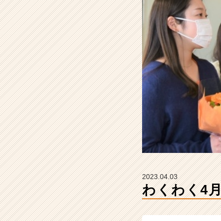
ジ
グ
ル
ー
プ
ホ
ー
ル
デ
ィ
ン
グ
ス
株
式
会
社
2023.04.03
の
わくわく4
タ
イ
ム