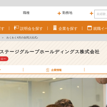
探す
説明会を
探す
企業を
探す
就職
イ
＞
わくわく4月の合同入社式♪
ステージグループホールディングス株式会社
ォロー
P
企業情報