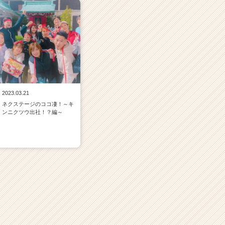
2023.03.21
ネクステージのココ凄！～キ
ンニクツウ出社！？編～