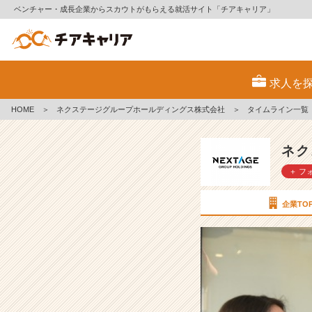
ベンチャー・成長企業からスカウトがもらえる就活サイト「チアキャリア」
わ
く
求人を
わ
く
HOME
＞
ネクステージグループホールディングス株式会社
＞
タイムライン一覧
4
月
の
ネク
合
＋ フ
同
入
社
企業TO
式
♪
【ネ
ク
ス
テ
ー