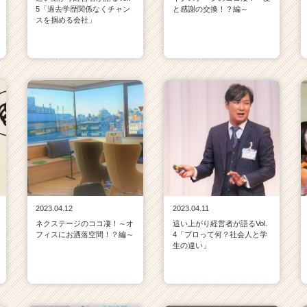
5「過去学歴関係なくチャン
と感謝の交換！？編～
スを掴める会社」
2023.04.12
2023.04.11
ネクステージのココ凄！～オ
這い上がり経営者が語るVol.
フィスにお洒落空間！？編～
4「プロって何？社会人と学
生の違い」