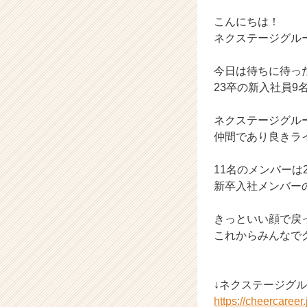
ラ
イ
こんにちは！
ン】
ネクステージグル
|
ベ
今日は待ちに待っ
ン
23卒の新入社員9
チ
ャ
ー・
ネクステージグル
成
仲間であり良きラ
長
企
11名のメンバーは
業
新卒入社メンバー
か
ら
きっといい顔で戻っ
ス
カ
これからみんなで
ウ
ト
が
↓ネクステージグ
届
https://cheercaree
く