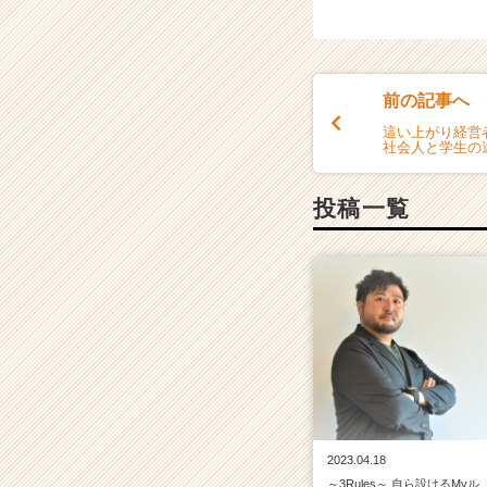
就
活
サ
イ
前の記事へ
ト
這い上がり経営者
チ
社会人と学生の
ア
キ
ャ
投稿一覧
リ
ア
（C
h
e
e
r
C
a
r
e
2023.04.18
e
～3Rules～ 自ら設けるMyル