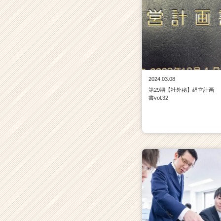
サ
イ
ト
チ
ア
キ
ャ
2024.03.08
リ
第29期【社外秘】経営計画
ア
書vol.32
（C
h
e
e
r
C
a
r
e
e
r）