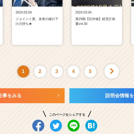
2024.03.04
2024.03.04
ジョイント屋、未来の縁の下
第29期【社外秘】経営計画
の力持ち★
書vol.30
1
2
3
4
5
仕事をみる
説明会情報を
このページをシェアする