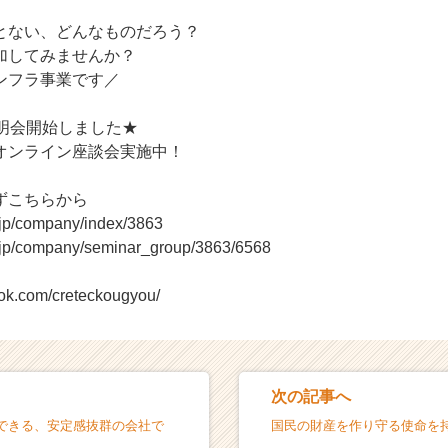
とない、どんなものだろう？
加してみませんか？
ンフラ事業です／
説明会開始しました★
オンライン座談会実施中！
ずこちらから
r.jp/company/index/3863
r.jp/company/seminar_group/3863/6568
ook.com/creteckougyou/
次の記事へ
できる、安定感抜群の会社で
国民の財産を作り守る使命を