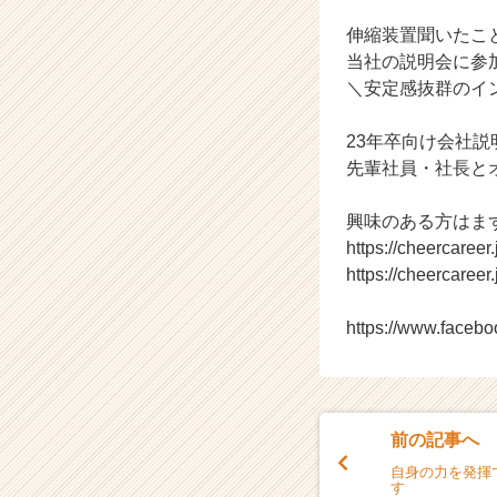
会
伸縮装置聞いたこ
実
施
当社の説明会に参
中
＼安定感抜群のイ
【株
式
23年卒向け会社
会
先輩社員・社長と
社
ク
興味のある方はま
リ
テ
https://cheercaree
ッ
https://cheercaree
ク
工
https://www.faceb
業
の
タ
イ
ム
前の記事へ
ラ
自身の力を発揮
イ
す