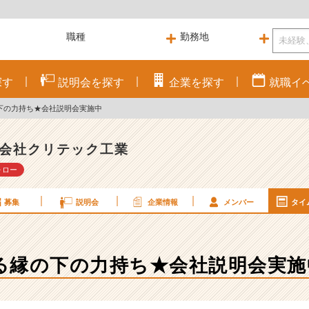
探す
説明会を
探す
企業を
探す
就職
イ
下の力持ち★会社説明会実施中
会社クリテック工業
ォロー
募集
説明会
企業情報
メンバー
タイ
る縁の下の力持ち★会社説明会実施