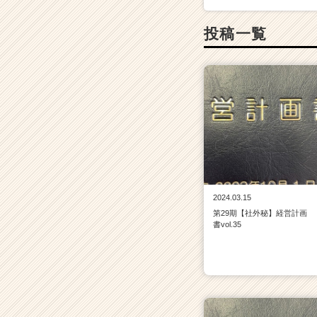
ン】
|
投稿一覧
ベ
ン
チ
ャ
ー・
成
長
企
業
か
ら
ス
2024.03.15
カ
第29期【社外秘】経営計画
ウ
書vol.35
ト
が
届
く
就
活