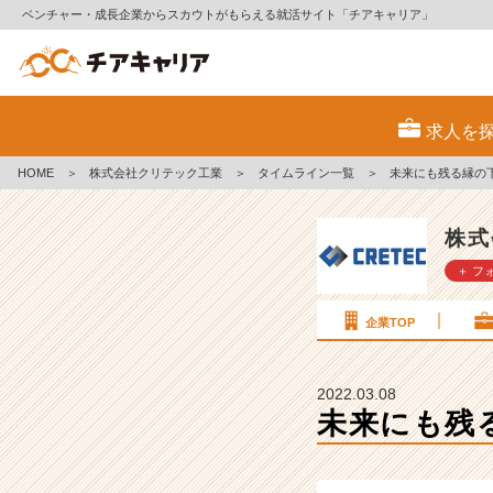
ベンチャー・成長企業からスカウトがもらえる就活サイト「チアキャリア」
未
来
求人を
に
も
HOME
＞
株式会社クリテック工業
＞
タイムライン一覧
＞
未来にも残る縁の
残
る
縁
株式
の
＋ フ
下
の
力
企業TOP
持
ち
★
2022.03.08
会
未来にも残
社
説
明