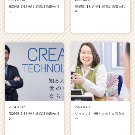
チ
第29期【社外秘】経営計画書vol.3
第29期【社外秘】経営計画書vol.3
ア
5
4
キ
ャ
リ
ア
（C
h
e
e
r
C
a
r
e
e
r）
2024.03.12
2024.03.08
第29期【社外秘】経営計画書vol.3
ジョイントで橋と人の力を引き出
3
せ