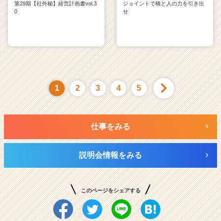
第29期【社外秘】経営計画書vol.3
ジョイントで橋と人の力を引き出
0
せ
1
2
3
4
5
仕事をみる
説明会情報をみる
このページをシェアする