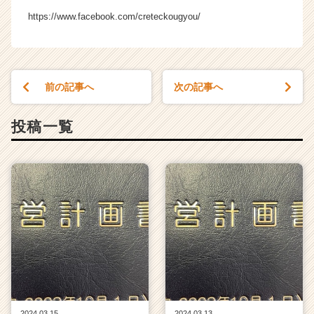
チ
https://www.facebook.com/creteckougyou/
ャ
ー・
成
長
企
前の記事へ
次の記事へ
業
か
投稿一覧
ら
ス
カ
ウ
ト
が
届
く
就
活
サ
イ
ト
2024.03.15
2024.03.13