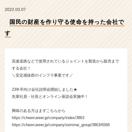
す
【株
2022.03.07
式
会
国民の財産を作り守る使命を持った会社で
社
ク
す
リ
テ
ッ
ク
高速道路などで使用されているジョイントを製造から販売まで
工
する会社！
業
＼安定感抜群のインフラ事業です／
の
タ
イ
23年卒向け会社説明会開始しました★
ム
先輩社員・社長とオンライン座談会実施中！
ラ
イ
興味のある方はまずこちらから
ン】
https://cheercareer.jp/company/index/3863
|
https://cheercareer.jp/company/seminar_group/3863/6568
ベ
ン