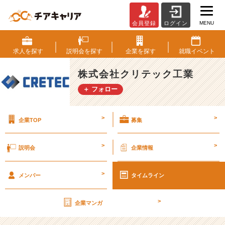
MENU
会員登録
ログイン
国
民
の
求人を
探す
説明会を
探す
企業を
探す
就職
イベント
財
産
株式会社クリテック工業
を
＋ フォロー
作
り
守
>
>
企業TOP
募集
る
使
命
>
>
説明会
企業情報
を
持
>
っ
メンバー
タイムライン
た
会
>
企業マンガ
社
で