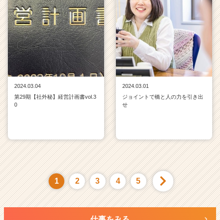
2024.03.04
2024.03.01
第29期【社外秘】経営計画書vol.3
ジョイントで橋と人の力を引き出
0
せ
1
2
3
4
5
仕事をみる