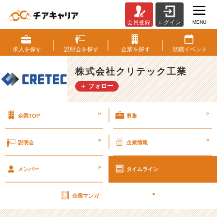
MENU
会員登録
ログイン
第
2
6
求人を
探す
説明会を
探す
企業を
探す
就職
イベント
期
【社
株式会社クリテック工業
外
＋ フォロー
秘】
経
営
>
>
企業TOP
募集
計
画
書
>
>
説明会
企業情報
v
o
>
l.
メンバー
タイムライン
2
【株
>
企業マンガ
式
会