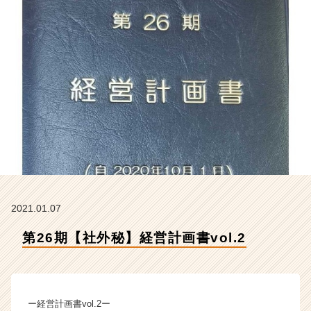
社
ク
リ
テ
ッ
ク
工
業
の
タ
イ
ム
ラ
イ
ン】
2021.01.07
|
第26期【社外秘】経営計画書vol.2
ベ
ン
チ
ャ
ー・
ー経営計画書vol.2ー
成