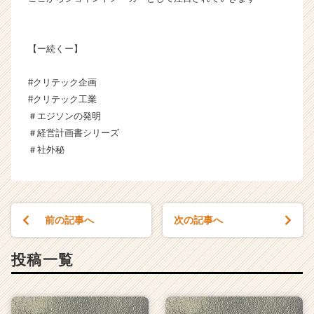
リ
ア
（C
【ー続くー】
h
e
e
#クリテック企画
r
#クリテック工業
C
＃エジソンの発明
a
＃経営計画書シリーズ
r
＃社外秘
e
e
r）
前の記事へ
次の記事へ
投稿一覧