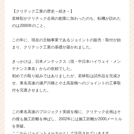
長
【クリテック工業の歴史～続き～】
企
業
若林彰がクリテック企画の創業に加わったのち、転機が訪れた
か
のは2000年のこと。
ら
ス
この年に、現在の主軸事業であるジョイントの販売・取付が始
カ
まり、クリテック工業の基礎が築かれました。
ウ
ト
きっかけは、日本メンテックス（現・中日本ハイウェイ・メン
が
届
テナンス東名）からの依頼でした。
く
初めての取り組みではありましたが、若林彰は試作品を完成さ
就
せ、東名高速の瀬戸川橋と小土高架橋へのジョイントの工事取
活
付を完逐させました。
サ
イ
ト
この東名高速のプロジェクト実績を糧に、クリテック企画はそ
チ
ア
の後も施工距離を伸ばし、2002年には施工距離が2000メートル
キ
を突破。
ャ
ここからジョイントメーカーとして注目されていきます